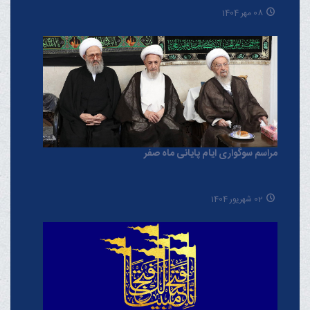
08 مهر 1404
مراسم سوگواری ایام پایانی ماه صفر
02 شهریور 1404