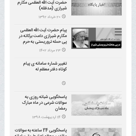
حضرت آیت الله العظمی مکارم
شیرازی (مدظله)
20 خرداد 1392
پیام حضرت آیت الله العظمی
مکارم شیرازی دامت برکاته در
پی حمله تروریستی به حرم
احمد بن موسی علیه السلام
23 مرداد 1402
(شاهچراغ)
تغییر شماره سامانه ی پیام
کوتاه دفتر معظم له
پاسخگویی شبانه روزی به
سوالات شرعی در ماه مبارک
رمضان
14 اردیبهشت 1398
پاسخگویی 24 ساعته به سوالات