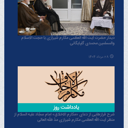
دیدار حضرت آیت الله العظمی مکارم شیرازی با حجت الاسلام
والمسلمین محمدی گلپایگانی
28 مرداد 1404
شرح فرازهایی از دعای «مکارم الاخلاق» امام سجّاد علیه السلام از
منظر آیت الله العظمی مکارم شیرازی مدّ ظلّه العالی