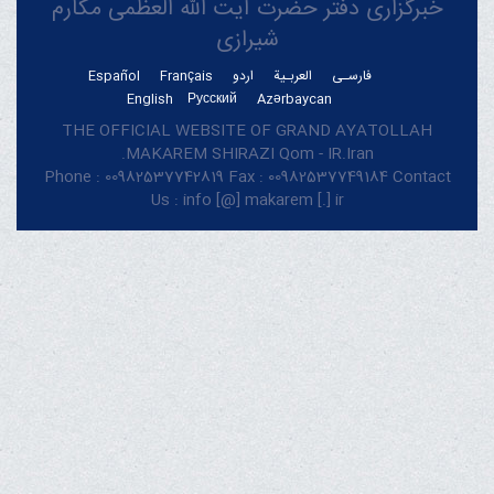
خبرگزاری دفتر حضرت آیت الله العظمی مکارم
شیرازی
فارسـی
العربـیة
اردو
Français
Español
English
Русский
Azərbaycan
THE OFFICIAL WEBSITE OF GRAND AYATOLLAH
MAKAREM SHIRAZI Qom - IR.Iran.
Phone : 00982537742819 Fax : 00982537749184 Contact
Us : info [@] makarem [.] ir