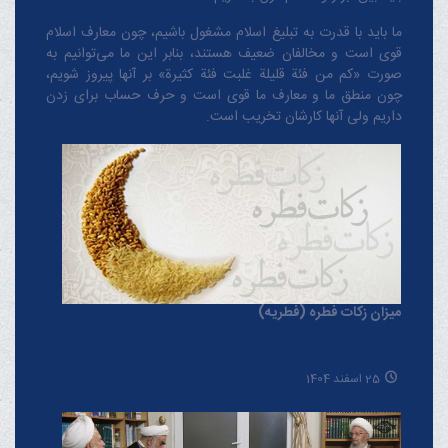
ما باید با قدرت به تبلیغ اسلام مشغول باشیم، چون معارف اسلام
قوی است و مخالفان ضعیف هستند، بنابر این ما می‌توانیم به
صورت «کم من فئة قلیلة غلبت فئة کثیرة» بر آنها پیروز شویم،
چون منطق‌ ما و معارف ‌ما قوی است و حرف حساب برای زدن
داریم ولی آنها کارشان تخریب است.
میزان زکات فطره (فطریه)
25 اسفند 1404