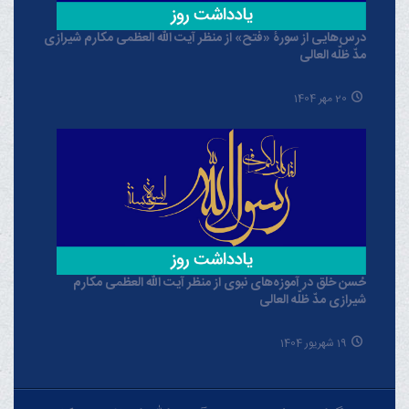
درس‌هایی از سورۀ «فتح» از منظر آیت الله العظمی مکارم شیرازی
مدّ ظلّه العالی
20 مهر 1404
حُسن خلق در آموزه‌های نبوی از منظر آیت الله العظمی مکارم
شیرازی مدّ ظلّه العالی
19 شهریور 1404