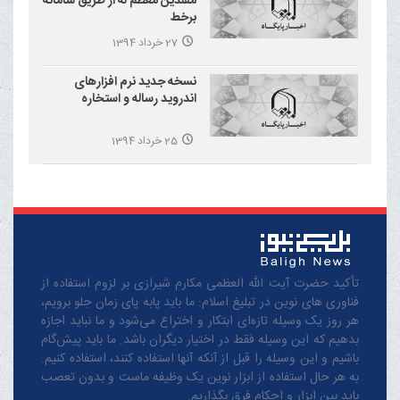
مقلدین معظم له از طریق سامانه
برخط
27 خرداد 1394
نسخه جدید نرم افزارهای
اندروید رساله و استخاره
25 خرداد 1394
تأکید حضرت آیت الله العظمی مکارم شیرازی بر لزوم استفاده از
فناوری های نوین در تبلیغ اسلام: ما باید پابه پای زمان جلو برویم،
هر روز یک وسیله تازه‌ای ابتکار و اختراع می‌شود و ما نباید اجازه
بدهیم که این وسیله فقط در اختیار دیگران باشد. ما باید پیش‌گام
باشیم و این وسیله را قبل از آنکه آنها استفاده کنند، استفاده کنیم.
به هر حال استفاده از ابزار نوین یک وظیفه ماست و بدون تعصب
باید بین ابزار و احکام فرق بگذاریم.