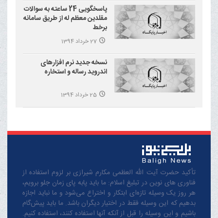
پاسخگویی 24 ساعته به سوالات
مقلدین معظم له از طریق سامانه
برخط
27 خرداد 1394
نسخه جدید نرم افزارهای
اندروید رساله و استخاره
25 خرداد 1394
تأکید حضرت آیت الله العظمی مکارم شیرازی بر لزوم استفاده از
فناوری های نوین در تبلیغ اسلام: ما باید پابه پای زمان جلو برویم،
هر روز یک وسیله تازه‌ای ابتکار و اختراع می‌شود و ما نباید اجازه
بدهیم که این وسیله فقط در اختیار دیگران باشد. ما باید پیش‌گام
باشیم و این وسیله را قبل از آنکه آنها استفاده کنند، استفاده کنیم.