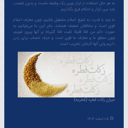
به هر حال استفاده از ابزار نوین یک وظیفه ماست و بدون تعصب
باید بین ابزار و احکام فرق بگذاریم.
ما باید با قدرت به تبلیغ اسلام مشغول باشیم، چون معارف اسلام
قوی است و مخالفان ضعیف هستند، بنابر این ما می‌توانیم به
صورت «کم من فئة قلیلة غلبت فئة کثیرة» بر آنها پیروز شویم،
چون منطق‌ ما و معارف ‌ما قوی است و حرف حساب برای زدن
داریم ولی آنها کارشان تخریب است.
میزان زکات فطره (فطریه)
25 اسفند 1404