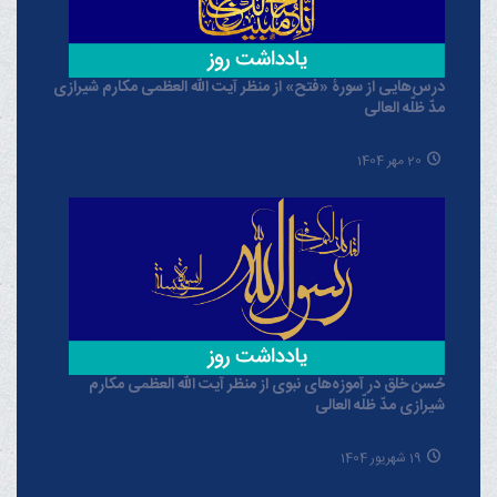
درس‌هایی از سورۀ «فتح» از منظر آیت الله العظمی مکارم شیرازی
مدّ ظلّه العالی
20 مهر 1404
حُسن خلق در آموزه‌های نبوی از منظر آیت الله العظمی مکارم
شیرازی مدّ ظلّه العالی
19 شهریور 1404