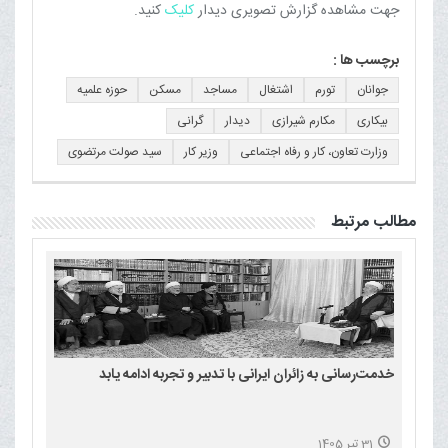
جهت مشاهده گزارش تصویری دیدار
کلیک
کنید.
برچسب ها :
جوانان
تورم
اشتغال
مساجد
مسکن
حوزه علمیه
بیکاری
مکارم شیرازی
دیدار
گرانی
وزارت تعاون، کار و رفاه اجتماعی
وزیر کار
سید صولت مرتضوی
مطالب مرتبط
خدمت‌رسانی به زائران ایرانی با تدبیر و تجربه ادامه یابد
31 تیر 1405