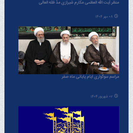
منظر آیت الله العظمی مکارم شیرازی مدّ ظلّه العالی
08 مهر 1404
مراسم سوگواری ایام پایانی ماه صفر
02 شهریور 1404