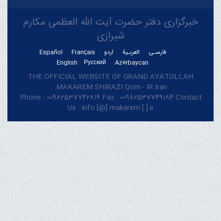
خبرگزاری دفتر حضرت آیت الله العظمی مکارم
شیرازی
فارسـی
العربـیة
اردو
Français
Español
English
Русский
Azərbaycan
THE OFFICIAL WEBSITE OF GRAND AYATOLLAH
MAKAREM SHIRAZI Qom - IR.Iran.
Phone : 00982537742819 Fax : 00982537749184 Contact
Us : info [@] makarem [.] ir