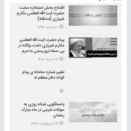
افتتاح بخش استخاره سایت
حضرت آیت الله العظمی مکارم
شیرازی (مدظله)
20 خرداد 1392
پیام حضرت آیت الله العظمی
مکارم شیرازی دامت برکاته در
پی حمله تروریستی به حرم
احمد بن موسی علیه السلام
23 مرداد 1402
(شاهچراغ)
تغییر شماره سامانه ی پیام
کوتاه دفتر معظم له
پاسخگویی شبانه روزی به
سوالات شرعی در ماه مبارک
رمضان
14 اردیبهشت 1398