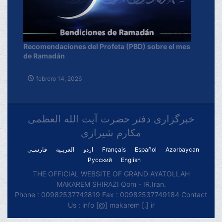
Recomendaciones del Profeta (PBD) sobre el mes
de Ramadán
febrero 14, 2026
خبرگزاری دفتر حضرت آیت الله العظمی
مکارم شیرازی
فارسـی
العربـیة
اردو
Français
Español
Azərbaycan
Русский
English
THE OFFICIAL WEBSITE OF GRAND AYATOLLAH
MAKAREM SHIRAZI Qom - IR.Iran.
Phone : 00982537742819 Fax : 00982537749184 Contact
Us : info [@] makarem [.] ir