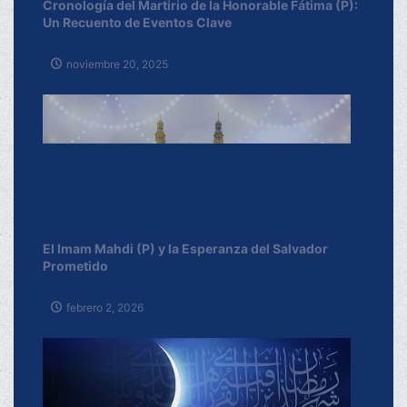
Cronología del Martirio de la Honorable Fátima (P):
Un Recuento de Eventos Clave
noviembre 20, 2025
El Imam Mahdi (P) y la Esperanza del Salvador
Prometido
febrero 2, 2026