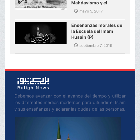
Mahdavismo y el
gobierno mundial del
mayo 5, 2017
Imam Mahdi (P)
Enseñanzas morales de
la Escuela del Imam
Husain (P)
septiembre 7, 2019
Debemos avanzar con el avance del tiempo y utilizar
los diferentes medios modernos para difundir el Islam
y sus enseñanzas y aclarar las dudas de las personas.