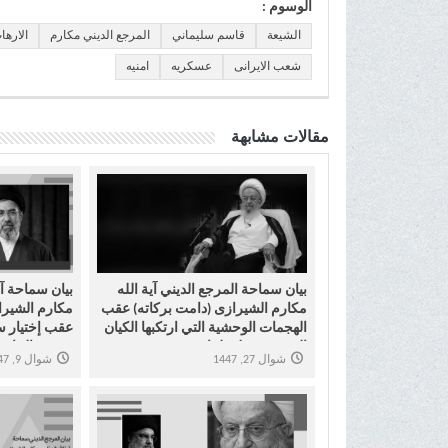
الوسوم :
الشيعة
قاسم سليماني
المرجع الديني مكارم
الارها
شعب الایرانی
عسکریه
امنیه
مقالات مشابهة
بیان سماحة المرجع الدیني آية الله
بیان سماحة آی
مکارم الشیرازی (دامت برکاته) عقب
مکارم الشیرا
الهجمات الوحشية التي ارتکبها الکيان
عقب إختیار سم
الصهیوني علی لبنان
مجتبی الخامنئ
شوال 27, 1447
شوال 9, 1447
الإسلامیة