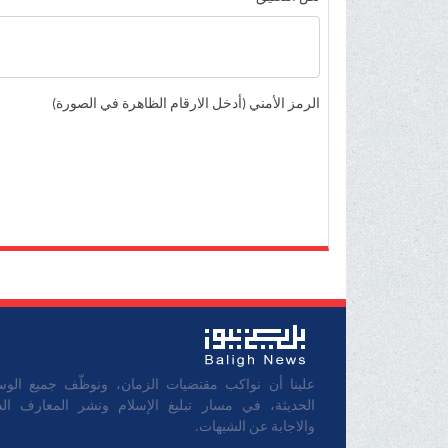
الرمز الأمني (أدخل الارقام الظاهرة في الصورة)
علينا أن نواكب مقتضيات الزمان، ونوظّف جميع الوس
الحديثة، في مسار تبليغ الإسلام ونشر المعارف الدي
والاجابة عن الشبهات.