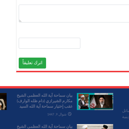
اترك تعليقاً
بیان سماحة آیة الله العظمی الشیخ
مکارم الشیرازي (دام ظله الوارف)
عقب إختیار سماحة آیة الله السید
ائل
مجتبی الخامنئي قائدا للثورة
شوال 9, 1447
نية
الإسلامیة
بیان سماحة آیة الله العظمی الشیخ