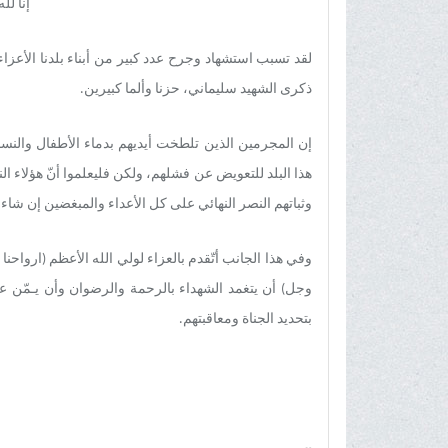
إنا لل
لقد تسبب استشهاد وجرح عدد كبير من أبناء بلدنا الأعزاء
ذکری الشهید سليماني، حزنا وألما كبيرين.
إن المجرمين الذين تلطخت أيديهم بدماء الأطفال والنسا
هذا البلد للتعويض عن فشلهم، ولكن فلیعلموا أنّ هؤلاء ا
وثباتهم النصر النهائي علی کل الأعداء والمبغضین إن شاء ا
وفي هذا الجانب أتّقدم بالعزاء لولي الله الأعظم (ارواحن
وجل) أن يتغمد الشهداء بالرحمة والرضوان وأن يـمّن ع
بتحديد الجناة ومعاقبتهم.