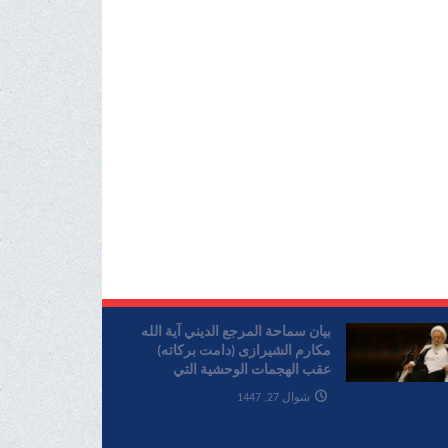
بیان سماحة المرجع الدیني آية الله
مکارم الشیرازی (دامت برکاته)
عقب الهجمات الوحشية التي
ارتکبها الکيان الصهیوني علی لبنان
شوال 27, 1447