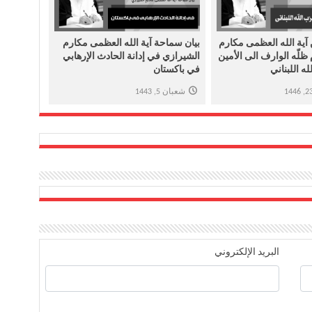
آية الله العظمى مكارم
بیان سماحة آیة الله العظمی مکارم
ظلّه الوارف الی الأمين
الشیرازي في إدانة الحادث الإرهابي
ه اللبناني
في باکستان
شعبان 5, 1443
البريد الإلكتروني