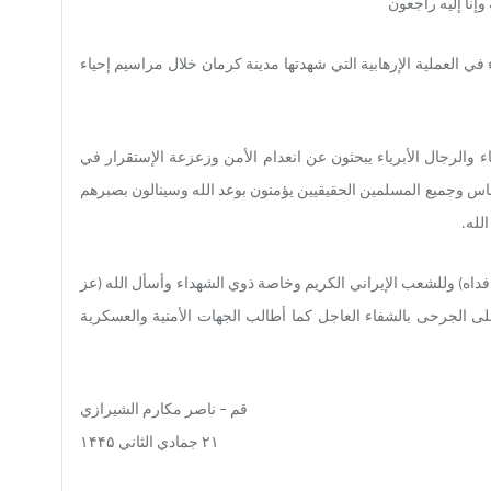
ه وإنا إلیه راجعون
 في العملية الإرهابية التي شهدتها مدينة كرمان خلال مراسیم إحیاء
ء والرجال الأبرياء يبحثون عن انعدام الأمن وزعزعة الإستقرار في
لناس وجميع المسلمين الحقيقيين يؤمنون بوعد الله وسینالون بصبرهم
لله.
ا فداه) وللشعب الإیراني الکریم وخاصة ذوي الشهداء وأسأل الله (عز
لى الجرحى بالشفاء العاجل کما أطالب الجهات الأمنیة والعسکریة
قم – ناصر مكارم الشيرازي
۲۱ جمادي الثاني ۱۴۴۵