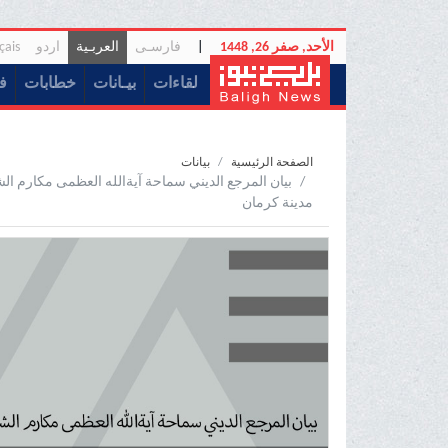
الأحد, صفر 26, 1448
|
فارسـی
العربـیة
اردو
çais
(current)
لقاءات
بیـانات
خطابات
ف
الصفحة الرئيسية
بیانات
بیان المرجع الدیني سماحة آیةالله العظمی مکارم ا
مدینة کرمان