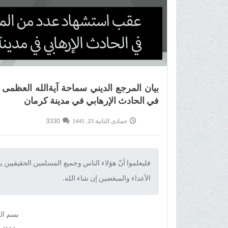
بیان المرجع الدیني سماحة آیةالله العظم
في الحادث الإرهابي في مدینة کرمان
3330
جمادى الثانية 23, 1445
فلیعلموا أنّ هؤلاء الناس وجميع المسلمين الحقيقيين ي
الأعداء والمبغضین إن شاء الله.‌
بسم ال