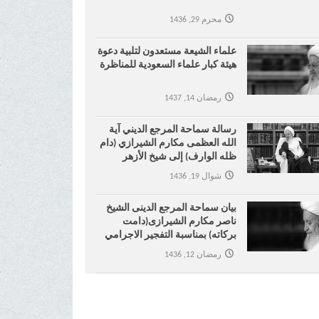
محرم 29, 1436
علماء الشيعة مستعدون لتلبية دعوة
هيئة كبار علماء السعودية للمناظرة
رمضان 14, 1437
رسالة سماحة المرجع الديني آية
الله العظمى مكارم الشيرازي (دام
ظله الوارف) إلى شيخ الأزهر
شوال 19, 1436
بیان سماحة المرجع الدینی الشیخ
ناصر مکارم الشیرازی(دامت
برکاته) بمناسبة التفجیر الاجرامي
في مسجد الإمام الصادق في
رمضان 12, 1436
الکویت