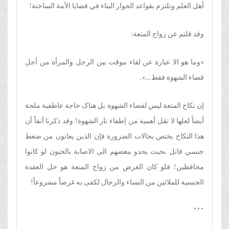
أهل العلم ونلتزم بقواعد الحوار البناء في قضایا الأمة الساخنة!
وقد قلتم عن زواج المتعة:
«وما هو الا عبارة عن لقاء موقت بین الرجل والمرأة من أجل
قضاء الشهوة فقط...».
إن نکاح المتعة لیس لقضاء الشهوة بل هناک حاجة عاطفیة ملحة
أیضاً لعلها لا تقل أهمیة من إطفاء نار الشهوة! وقد ذکرنا آنفاً أن
هذا النکاح یختص بحالات الضرورة فإن الذین یعانون من ضغط
جنسي قاتل بحیث یحدو ببعضهم الی الاصابة بالجنون لو کانوا
محافظین! فلو کان الغرض من زواج المتعة هو حل العقدة
الجنسیة للملائین من النساء والرجال لکفی به غرضاً مشروعاً!
***