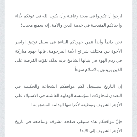
ارجوا أن تکونوا في صحة وعافیة وأن یکون الله في عونکم لأداء
واجباتکم المقدسة في خدمة الدین والأمة، إنه سمیع مجیب!
نحن دائماً وأبداً نثمن جهودکم البناءة في سبیل توثیق اواصر
الأخوة بین مختلف شرائح الأمة المرحومة، فإنها جهود مبارکة
في ردم الهوة في بنیانها الشامخ فإنه بذلک تفوّت الفرصة علی
الذین یریدون بالاسلام سوءاً!
إن التاریخ سیسجل لکم مواقفکم الشجاعة والحکیمة في
التصدي لمحاولات المؤسسة الوهابیة الفاشلة في الاستیلاء علی
الأزهر الشریف وتوظیفه لأغراضها الهدامة المشؤومة!
فإنّ مواقفکم هذه ستبقی صفحة مشرقة وساطعة في تاریخ
الأزهر الشریف إلی الابد!