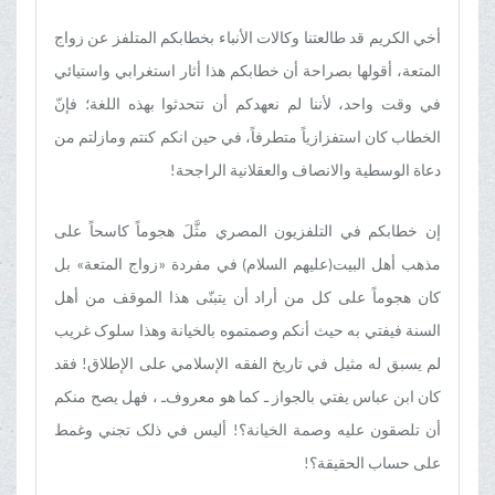
أخي الکریم قد طالعتنا وکالات الأنباء بخطابکم المتلفز عن زواج
المتعة، أقولها بصراحة أن خطابکم هذا أثار استغرابي واستیائي
في وقت واحد، لأننا لم نعهدکم أن تتحدثوا بهذه اللغة؛ فإنّ
الخطاب کان استفزازیاً متطرفاً، في حین انکم کنتم ومازلتم من
دعاة الوسطیة والانصاف والعقلانیة الراجحة!
إن خطابکم في التلفزیون المصري مثَّلَ هجوماً کاسحاً علی
مذهب أهل البیت(علیهم السلام) في مفردة «زواج المتعة» بل
کان هجوماً علی کل من أراد أن یتبنّی هذا الموقف من أهل
السنة فیفتي به حیث أنکم وصمتموه بالخیانة وهذا سلوک غریب
لم یسبق له مثیل في تاریخ الفقه الإسلامي علی الإطلاق! فقد
کان ابن عباس یفتي بالجواز ـ کما هو معروف‌ـ ، فهل یصح منکم
أن تلصقون علیه وصمة الخیانة؟! ألیس في ذلک تجني وغمط
علی حساب الحقیقة؟!