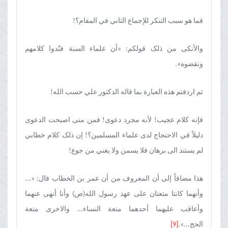
فما هو سبب التنکر للإجماع الثاني في المقام؟!
والأنکی من ذلک قولکم: «أن علماء السنة فنّدوا کلامهم
ونقضوه».
ثم اردفتم هذه العبارة بما قاله الدکتور علي حسب الله!
فإنه کلام عجیب! لأنه مجرد دعوی! فمن متی اصبحت الدعوی
دلیلاً في الاحتجاج لدی علماء المسلمین؟! إن ذلک کلام خطابي
لم یستند الی برهان فلا یسمن ولا یغني من جوع!
هذا مضافاً إلی أن المعروف من أن عمر بن الخطاب قال: «...
وأنهما کانتا متعتان علی عهد رسول الله(ص) وأنا أنهی عنهما
وأعاقب علیهما أحدهما متعة النساء... والاخری متعة
الحج...».
[9]