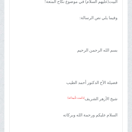
البیت(علیهم السلام) في موضوع نکاح المتعة!
وفيما يلي نص الرسالة:
بسم الله الرحمن الرحیم
فضیلة الأخ الدکتور أحمد الطیب
(دامت تأییداته)
شیخ الأزهر الشریف
السلام علیکم ورحمة الله وبرکاته