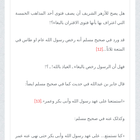
هل یصح للأزهر الشریف أن یصف فتوی أحد المذاهب الخمسة
التي اعتراف بها بأنها فتوی الاقتران بالبغاء؟!
قد ورد في صحیح مسلم أنه رخص رسول الله عام او طاس في
المتعة ثلاثاً...
[12]
فهل أن الرسول رخص بالبغاء ـ العیاذ بالله! ـ ؟!
قال جابر بن عبدالله في حدیث کما في صحیح مسلم ایضاً:
«استمتعنا علی عهد رسول الله وأبی بکر وعمر».
[13]
وکذلک عنه في صحیح مسلم:
«کنا نستمتع... علی عهد رسول الله وأبی بکر حتی نهی عنه عمر