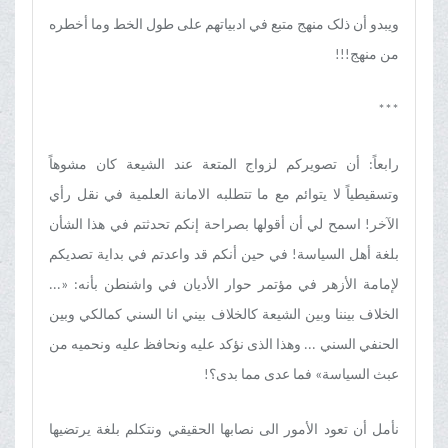
ویبدو أن ذلک منهج متبع في ادبیاتهم علی طول الخط وما أخطره
من منهج!!!
***
رابعاً: أن تصویرکم لزواج المتعة عند الشیعة کان مشوهاً
وتسقیطیاً لا یتوائم مع ما تتطلبه الامانة العلمیة في نقل رأي
الآخر! اسمح لي أن أقولها بصراحة إنکم تحدثتم في هذا الشأن
بلغة أهل السیاسة! في حین أنکم قد واعدتم في بدایة تصدیکم
لإمامة الأزهر في مؤتمر حوار الأدیان في واشنطن بأنه: «...
الخلاف بیننا وبین الشیعة کالخلاف بیني انا السني کمالکي وبین
الحنفي السني ... وهذا الذی نؤکد علیه ونحافظ علیه ونحمیه من
عبث السیاسة» فما عدی مما بدی؟!
نأمل أن تعود الأمور الی نصابها الحقیقي ونتکلم بلغة یرتضیها