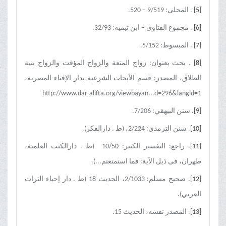
[5]
. المحلی: 9/519 – 520.
[6]
. مجموع الفتاوی – ابن تیمیه: 32/93.
[7]
. المبسوط: 5/152.
[8]
. بحث بعنوان: زواج المتعة والزواج المؤقت والزواج بنیة
الطلاق، المصدر: قسم الأبحاث الشرعیة بدار الإفتاء المصریة،
http://www.dar-alifta.org/viewbayan...d=296&langld=1
[9]
. سنن البیهقي: 7/206.
[10]
. سنن الترمذي: 2/224، (ط . دارالفکر).
[11]
. راجع: التفسیر الکبیر: 10/50 (ط . دارالکتب العلمیة،
طهران، فی ذیل الآیة: فما استمتعتم...).
[12]
. صحیح مسلم: 2/1033، الحدیث 18 (ط . دار إحیاء التراث
العربي).
[13]
. المصدر نفسه، الحدیث 15.