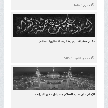
محرم 5, 1446
مقام ومنزلة السیدة الزهراء (علیها السلام)
جمادى الثانية 15, 1445
الإمام علی علیه السلام مصداق «خیر البریّة»