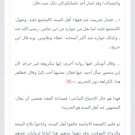
واعتساف! وقد اشار أحد علمائکم إلی ذلک حیث قال:
«... فصار تحریمه عند فقهاء أهل السنة کالمجمع علیه. ونقول:
کالمجمع علیه؛ لما نقل من جوازه عن ابن عباس ـ رضی الله عنه
ـ وکذلک جوازه عند أکثر أصحابه: عطاء وطاوس، وبه قال ابن
جریح...
... وقال أبوبکر، فیها روایة أخری: إنها مکروهة غیر حرام؛ لأن
إبن منصور سأل أحمد عنها فقال: یجتنبها أحب إلیَّ وقال: فظاهر
هذا، الکراهة دون التحریم...».
[8]
فهذا هو حال الإجماع المدّعی! فصناعة الفقه تقتضي أن یقال:
المشهور عند أهل السنة هو الحرمة!
ثم قلتم:
]
الشیعة الامامیة خالفوا أهل السنة، واباحوا نکاح المتعة
والزواج الموقت، وقد ذهبوا مذهبم هذا اتباعا لروایات عندهم