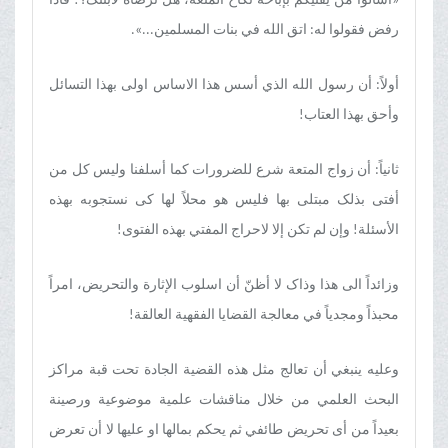
«أسألوا من یفتیکم بإباحة نکاح المتعة، هل ترضاه لابنتک؟! فاذا
رفض فقولوا له: اتق الله في بنات المسلمین...».
أولاً: أن رسول الله الذي أسس هذا الاساس اولی بهذا التسائل
وأحق بهذا العتاب!
ثانیاً: أن زواج المتعة شرع للضرورات کما أسلفنا ولیس کل من
أفتی بذلک مبتلی بها فلیس هو محلاً لها کی نستجوبه بهذه
الأسئلة! وإن لم تکن إلا لاحراج المفتي بهذه الفتوی!
وزائداً الی هذا وذاک لا أظنّ أن اسلوب الإثارة والتحریض، امراً
محبذاً ومجدیاً في معالجة القضایا الفقهیة العالقة!
وعلیه ینبغي أن تعالج مثل هذه القضیة الجادة تحت قبة مراکز
البحث العلمي من خلال مناقشات علمیة موضوعیة ورصینة
بعیداً من أی تحریض طائفي ثم یحکم بمالها او علیها لا أن تعرض