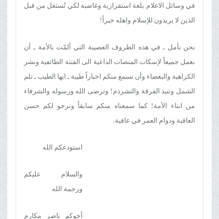
في وسائل الاعلام بلغة استفزازیة وغاضبة لکي تُستغل من قبل
الذین لا یریدون للإسلام واهله خیراً!
نحن نأمل ـ في هذه الظروف العصیبة التي ألمّت بالأمة ـ أن
نعمل جمیعاً لإسکات المنصات الداعیة الی الفتنة الطائفیة ونشر
الکراهیة والبغضاء وأن نسمع منکم اخباراً طیبة ـ ایها الطیب ـ تلم
الشمل وتنبذ الفرقة والتشرذم! وترضی الله ورسوله والشرفاء
من ابناء الأمة! کما سمعناه منکم سابقاً ونرجو لکم حسن
العاقبة ودوام العمر في عافیة.
استودعکم الله
والسلام علیکم
ورحمة الله
أخوکم ناصر مکارم