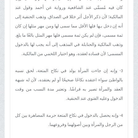
كان فيه مُسمَّى عند الشافعية ورواية عن أحمد وقول عند
المالكية؛ لأن ذكر الأجل أثر خللا في الصداق. وذهب الحنفية إلى
أنه إن دخل بـها فلها الأقل مما سمى لها ومن مهر مثلها إن كان
ثمة مسمى، فإن لم يكن ثمة مسمى فلها مهر المثل بالغًا ما بلغ.
وذهب المالكية والحنابلة في المذهب إلى أنه يجب لها بالدخول
المسمى؛ لأن فساده لعقده، وهو اختيار اللخمي من المالكية.
3- وإنه إن جاءت المرأة بولد في نكاح المتعة، لحق نسبه
بالواطئ سواء اعتقده نكاحًا صحيحًا أو لم يعتقده، لأن له شبهة
العقد والمرأة تصير به فراشًا. وتعتبر مدة النسب من وقت
الدخول وعليه الفتوى عند الحنفية.
4- وإنه يحصل بالدخول في نكاح المتعة حرمة المصاهرة بين كل
من الرجل والمرأة وبين أصولهما وفروعهما.