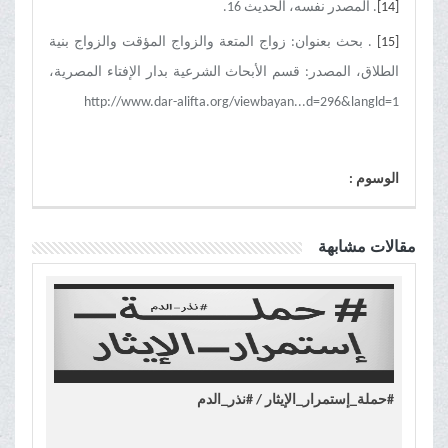
[14]
. المصدر نفسه، الحدیث 16.
[15]
. بحث بعنوان: زواج المتعة والزواج المؤقت والزواج بنیة
الطلاق، المصدر: قسم الأبحاث الشرعیة بدار الإفتاء المصریة،
http://www.dar-alifta.org/viewbayan...d=296&langld=1
الوسوم :
مقالات مشابهة
#حملة_إستمرار_الإيثار / #نذر_الدم