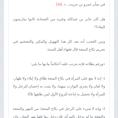
في شأن عمرو بن حریث...».
[14]
هل کان جابر بن عبدالله وغیره من الصحابة کانوا یمارسون
البغاء؟!
ومن العجب أنه بعد کل هذا التهویل والتنکیر والتضخیم في
تحریم نکاح المتعة قال فقهاء أهل السنة:
«ورغم بطلانه فإنه يترتب عليه أحكاماً بيانـها ما يلي:
1- إنه لا يقع على المرأة في نكاح المتعة طلاق ولا إيلاء ولا ظهار،
ولا لعان ولا يجري التوارث بينهما، ولا يثبت به إحصان للرجل ولا
للمرأة ولا تحصل به إباحة للزوج الأول لمن طلقها ثلاثًا.
2- وإنه لا شيء على الرجل في نكاح المتعة؛ من المهر والمتعة
والنفقة ما لم يدخل بالمرأة، فإن دخل بـها فلها مهر المثل، وإن