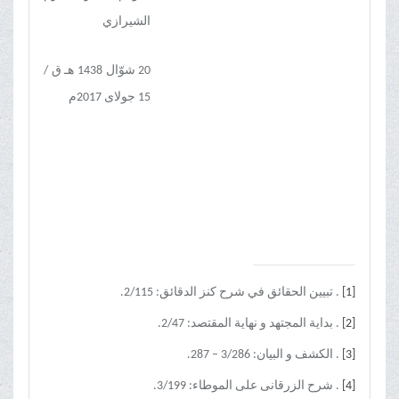
الشیرازي
20 شوّال 1438 هـ ق /
15 جولای 2017م
[1]
. تبیین الحقائق في شرح کنز الدقائق: 2/115.
[2]
. بدایة المجتهد و نهایة المقتصد: 2/47.
[3]
. الکشف و البیان: 3/286 – 287.
[4]
. شرح الزرقانی علی الموطاء: 3/199.