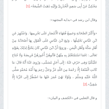
مَحْکِیٌّ عَنْ أَبِی سَعِیدٍ الْخُدْرِیِّ وَإِلَیْهِ ذَهَبَتْ الشِّیعَةُ».
[1]
وقال ابن رشد في «بدایة المجتهد»:
«وَأَکْثَرُ الصَّحَابَةِ وَجَمِیعُ فُقَهَاءِ الْأَمْصَارِ عَلَى تَحْرِیمِهَا . وَاشْتُهِرَ عَنِ
ابْنِ عَبَّاسٍ تَحْلِیلُهَا ، وَتَبِعَ ابْنَ عَبَّاسٍ عَلَى الْقَوْلِ بِهَا أَصْحَابُهُ مِنْ
أَهْلِ مَکَّةَ وَأَهْلِ الْیَمَنِ ، وَرَوَوْا أَنَّ ابْنَ عَبَّاسٍ کَانَ یَحْتَجُّ لِذَلِکَ بِقَوْلِهِ
تَعَالَى : (فَمَا اسْتَمْتَعْتُمْ بِهِ مِنْهُنَّ فَآتُوهُنَّ أُجُورَهُنَّ فَرِیضَةً وَلَا جُنَاحَ
عَلَیْکُمْ) وَفِی حَرْفٍ عَنْهُ : إِلَى أَجَلٍ مُسَمًّى، وَرُوِیَ عَنْهُ أَنَّهُ قَالَ: مَا
کَانَتِ الْمُتْعَةُ إِلَّا رَحْمَةً مِنَ اللَّهِ عَزَّ وَجَلَّ رَحِمَ بِهَا أُمَّةَ مُحَمَّدٍ صَلَّى
اللَّهُ عَلَیْهِ وَسَلَّمَ ، وَلَوْلَا نَهْیُ عُمَرَ عَنْهَا مَا اضْطُرَّ إِلَى الزِّنَا إِلَّا
شَقِیٌّ».
[2]
و قال الثعلبي في «الکشف و البیان»: