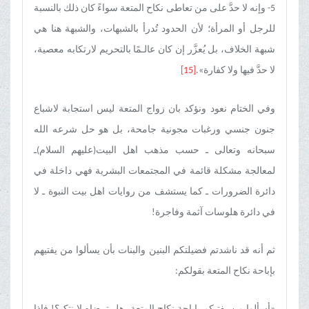
5- وإنه لا حدَّ على من تعاطى نكاح المتعة سواءً كان ذلك بالنسبة
للرجل أو المرأة؛ لأن الحدود تُدرأ بالشبهات، والشبهة هنا هي
شبهة الخلاف، بل يُعزَّر إن كان عالـمًا بالتحريم لارتكابه معصية،
لا حدَّ فيها ولا كفارة».
[15]
وفي الختام نعود ونؤکد بان زواج المتعة لیس استجابة لاشباع
جنون جنسي ورغبات مجونیة جامحة، بل هو حل شرعه الله
سبحانه وتعالی ـ حسب مذهب اهل البیت(علیهم السلام)ـ
لمعالجة مشکلة قائمة في المجتمعات البشریة فهي داخلة في
دائرة الضرورات ـ کما یستشف من روایات اهل بیت النبوة ـ لا
في دائرة هلوسات آثمة وفاجرة!
ثم أنه قد ناشدتم فضیلتکم البنین والبنات بأن یسألوا من یفتیهم
بإباحة نکاح المتعة بقولکم: