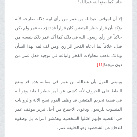
جانباً کما صنع ابنه عبدالله!
إلا أن لموقف عبدالله بن عمر من رأي ابیه دلالة صارخة لأنه
یؤکد بأن قرار حظر المتعتین کان قراراً قد تفرّد به عمر ولم یکن
حاکیاً عن رأي رسول الله في ذلک کما أکد عمر ذلک بنفسه من
قبل، خلافاً لما ادعاه الفخر الرازي ومن لف لفه بهذا الشأن
وبذلک تذهب محاولات الفخر واتباعه في توجیه فعل عمر من
دون نتیجة!
[11]
وینبغي القول بأن عبدالله بن عمر في مقالته هذه قد وضع
النقاط علی الحروف لأنه کشف عن أمر خطیر للغایة وهو أنه
في قضیة تحریم المتعتین قد وظف القوم نسخ الآیة والروایات
المنسوب للرسول ودعوی الاجماع من أجل تبریر موقف عمر
في القضیة فإنهم اصّلوا الشخصیة وهمّشوا التراث بل وظفوه
للدفاع عن الشخصیة وهو الخلیفة عمر.