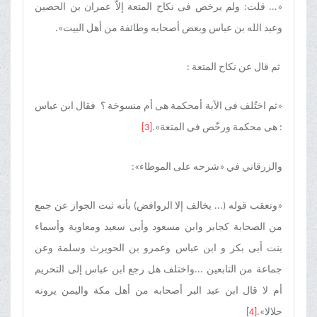
«... قلت: ولم یرخص فی نکاح المتعة إلاّ عمران بن الحصین
وعبد الله بن عباس وبعض أصحابه وطائفة من أهل البیت».
ثم قال عن نکاح المتعة :
«ثم اختُلف فی الآیة أمحکمة هی أم منسوخة ؟ فقال ابن عباس
: هی محکمة ورخّص فی المتعة».
[3]
والزرقاني في «شرحه علی الموطاء»:
«وتعقب قوله (... یخالف إلا الروافض) بأنه ثبت الجواز عن جمع
من الصحابة کجابر وابن مسعود وأبی سعید ومعاویة وأسماء
بنت أبی بکر و ابن عباس وعمرو بن الحویرث وسلمة وعن
جماعة من التابعین ...واختلف هل رجع ابن عباس إلى التحریم
أم لا قال ابن عبد البر أصحابه من أهل مکة والیمن یرونه
حلالا».
[4]