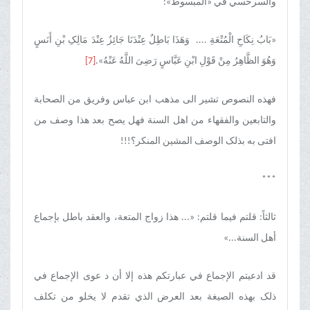
والسرخسي في «المبسوط»:
«بَابُ نِکَاحِ الْمُتْعَةِ .... وَهَذَا بَاطِلٌ عِنْدَنَا جَائِزٌ عِنْدَ مَالِکِ بْنِ أَنَسٍ
وَهُوَ الظَّاهِرُ مِنْ قَوْلِ ابْنِ عَبَّاسٍ رَضِیَ اللَّهُ عَنْهُ».
[7]
فهذه النصوص تشیر الی مذهب ابن عباس وفریق من الصحابة
والتابعین والفقهاء من اهل السنة فهل یصح بعد هذا وصف من
افتی به بذلک الوصف المشین المنکر؟!!!
***
ثالثاً: قلتم فیما قلتم: «... هذا زواج المتعة، والعقد باطل بإجماع
أهل السنة...»
قد ادعیتم الإجماع في عبارتکم هذه إلا أن د عوی الإجماع في
ذلک بهذه الصیغة بعد العرض الذي تقدم لا یخلو من تکلف