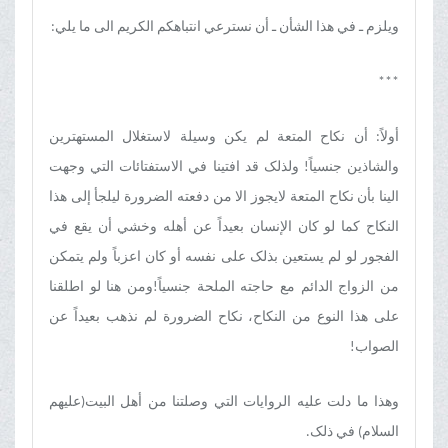
ویلزم ـ في هذا الشأن ـ أن نسترعي انتباهکم الکریم الی ما یلي:
***
أولاً: أن نکاح المتعة لم یکن وسیلة لاستغلال المستهترین
والشاذین جنسیاً! ولذلک قد افتینا في الاستفتائات التي وجهت
الینا بأن نکاح المتعة لایجوز الا من دفعته الضرورة لیلجأ إلی هذا
النکاح کما لو کان الإنسان بعیداً عن أهله وخشي أن یقع في
الفجور لو لم یستعین بذلک علی نفسه أو کان اعزباً ولم یتمکن
من الزواج الدائم مع حاجته الملحة جنسیاً!ومن هنا لو اطلقنا
علی هذا النوع من النکاح، نکاح الضرورة لم نذهب بعیداً عن
الصواب!
وهذا ما دلت علیه الروایات التي وصلتنا من أهل البیت(علیهم
السلام) في ذلک.