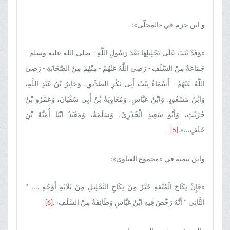
و ابن حزم في «المحلّی»:
«وَقَدْ ثَبَتَ عَلَى تَحْلِیلِهَا بَعْدَ رَسُولِ اللَّهِ - صلى الله علیه وسلم -
جَمَاعَةٌ مِنْ السَّلَفِ - رَضِیَ اللَّهُ عَنْهُمْ - مِنْهُمْ مِنْ الصَّحَابَةِ - رَضِیَ
اللَّهُ عَنْهُمْ - أَسْمَاءُ بِنْتُ أَبِی بَکْرٍ الصِّدِّیقِ، وَجَابِرُ بْنُ عَبْدِ اللَّهِ،
وَابْنُ مَسْعُودٍ. وَابْنُ عَبَّاسٍ، وَمُعَاوِیَةُ بْنُ أَبِی سُفْیَانَ، وَعَمْرُو بْنُ
حُرَیْثٍ، وَأَبُو سَعِیدٍ الْخُدْرِیِّ، وَسَلَمَةُ، وَمَعْبَدٌ ابْنَا أُمَیَّةَ بْنِ
خَلَفٍ...».
[5]
وابن تیمیه في «مجموع الفتاوی»:
«فَإِنَّ نِکَاحَ الْمُتْعَةِ خَیْرٌ مِنْ نِکَاحِ التَّحْلِیلِ مِنْ ثَلَاثَةِ أَوْجُهٍ .... "
الثَّانِی " أَنَّهُ رَخَّصَ فِیهِ ابْنُ عَبَّاسٍ وَطَائِفَةٌ مِنْ السَّلَفِ».
[6]