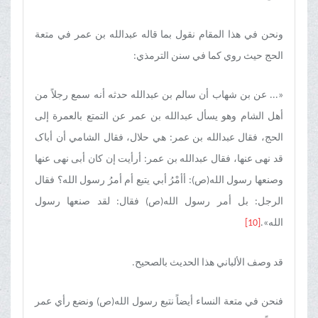
ونحن في هذا المقام نقول بما قاله عبدالله بن عمر في متعة
الحج حیث روي کما في سنن الترمذي:
«... عن بن شهاب أن سالم بن عبدالله حدثه أنه سمع رجلاً من
أهل الشام وهو یسأل عبدالله بن عمر عن التمتع بالعمرة إلی
الحج، فقال عبدالله بن عمر: هي حلال، فقال الشامي أن أباک
قد نهی عنها، فقال عبدالله بن عمر: أرأیت إن کان أبی نهی عنها
وصنعها رسول الله(ص): أأمْرُ أبي یتبع أم أمرُ رسول الله؟ فقال
الرجل: بل أمر رسول الله(ص) فقال: لقد صنعها رسول
الله».
[10]
قد وصف الألباني هذا الحدیث بالصحیح.
فنحن في متعة النساء أیضاً نتبع رسول الله(ص) ونضع رأي عمر