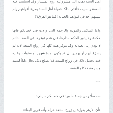
أهل السنة ذهب الی مشروعیة زوج المسیار وقد استثنیت فیه
النفقة والمبیت فأفتی بذلک فقهاء أهل السنة بملء أفواههم ولم
یتهمهم أحد في فتواهم بالخیانة! فما هو الفرق؟!
واما السکنی والمودة والرحمة التي وردت في خطابکم فانها
حکمة ولا یدور الحکم مدارها، فان عدم توفرها في العقد الدائم
لا یؤدي إلی بطلانه وقد تتوفر هذه کلها في زواج المتعة لانه لم
یشرّع لیوم او یومین بل قد یکون لمدة شهور أو سنوات وعلیه
فقد یحصل ذلک في زواج المتعة فلا یصلح ذلک بحال دلیلاً لتفنید
مشروعیة نکاح المتعة.
***
سادساً: ومن جملة ما ورد في خطابکم ما یلي:
«أن الأزهر یقول: إن زواج المتعة حرام وأنه قرین البغاء».