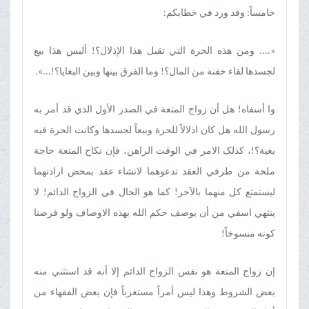
خامساً: وقد ورد في خطابکم:
«.... ومن هذه الحرة التي تقبل هذا الإذلال؟! ألیس هذا بیع
لجسدها لقاء حفنة من المال؟! وما الفرق بینها وبین البغایا؟!...».
وا أسفاه! هل أن زواج المتعة في الصدر الأول الذي قد أمر به
رسول الله هل کان اذلالاً للحرة وبیعاً لجسدها وکانت الحرة فیه
بغیة؟!، کذلک الامر في الوقت الراهن، فإن نکاح المتعة حاجة
ملحة من طرفي العقد تدعوهما لانشاء عقد بمحض ارادتهما
لیستمتع کل منهما بالآخر! کما هو الحال في الزواج الدائم! لا
ینتهي اسفي من أن یوصف حکم الله بهذه الاوصاف ولو فرضنا
کونه منسوخاً!
إن زواج المتعة هو نفس الزواج الدائم إلا أنه قد استثني منه
بعض الشروط وهذا لیس أمراً مستغرباً فإن بعض الفقهاء من