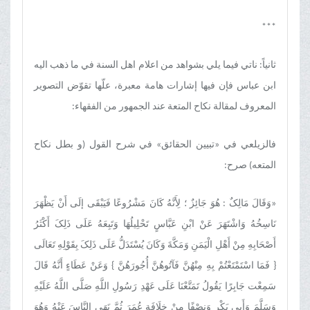
***
ثانیاً: ناتي فیما یلي بشواهد من اعلام اهل السنة في ما ذهب الیه
ابن عباس فإن فیها إشارات هامة معبرة، علّها تقوّض التصویر
المعروف لمقالة نکاح المتعة عند الجمهور من الفقهاء:
فالزیلعي في «تبیین الحقائق» في شرح القول (و بطل نکاح
المتعه) صرح:
«وَقَالَ مَالِکٌ : هُوَ جَائِزٌ ؛ لِأَنَّهُ کَانَ مَشْرُوعًا فَیَبْقَى إلَى أَنْ یَظْهَرَ
نَاسِخُهُ وَاشْتَهَرَ عَنْ ابْنِ عَبَّاسٍ تَحْلِیلُهَا وَتَبِعَهُ عَلَى ذَلِکَ أَکْثَرُ
أَصْحَابِهِ مِنْ أَهْلِ الْیَمَنِ وَمَکَّةَ وَکَانَ یُسْتَدَلُّ عَلَى ذَلِکَ بِقَوْلِهِ تَعَالَى
{ فَمَا اسْتَمْتَعْتُمْ بِهِ مِنْهُنَّ فَآتُوهُنَّ أُجُورَهُنَّ } وَعَنْ عَطَاءٍ أَنَّهُ قَالَ
سَمِعْت جَابِرًا یَقُولُ تَمَتَّعْنَا عَلَى عَهْدِ رَسُولِ اللَّهِ صَلَّى اللَّهُ عَلَیْهِ
وَسَلَّمَ وَأَبِی بَکْرٍ وَنِصْفًا مِنْ خِلَافَةِ عُمَرَ ثُمَّ نَهَى النَّاسَ عَنْهُ وَهُوَ