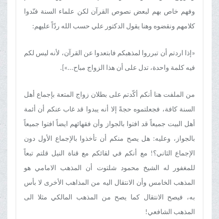
وفهم خاص بهم لبعض نصوص القرآن لکن علماء السنة فنّدوا
کلامهم ونقضوه وهنا یقول الدکتور علي حسب الله ردّاً علیهم:
«إذا اردتم أن تبرروا لمذهبکم فابتعدوا عن القرآن، لأنه لیس لکم
فیه کلمة واحدة، تدل علی أن هذا الزواج مباح...»
[
.
من الملفت هنا أنکم أکّدتم علی بطلان زواج المتعة بإجماع أهل
السنة کافة، فجعلتموه حجةً إلا أنه یبدوا قد غاب عنکم أن أئمة
أهل البیت جمیعاً قد افتوا بالجواز وأن فقهائهم ایضاً افتوا جمیعاً
بالجواز، وعلیه: هل یصح منکم أن تأخذوا بالإجماع الأول دون
الإجماع الثاني؟! مع أنکم في لقائکم مع قناة النیل قلتم تبعاً
للمغفور له الشیخ محمود شلتوت أن المذهب الامامي هو
المذهب الخامس وأن الانتقال الیه من المذاهب الأخری لا بأس
به، فیصح الانتقال کما یصح من المذهب المالکي مثلا الی
المذهب الشافعي!