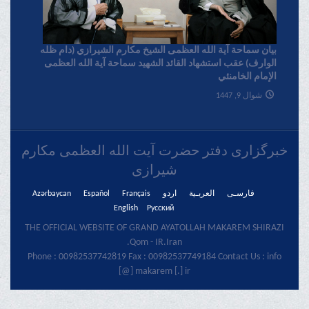
بیان سماحة آیة الله العظمی الشیخ مکارم الشیرازي (دام ظله
الوارف) عقب استشهاد القائد الشهید سماحة آیة الله العظمی
الإمام الخامنئي
شوال 9, 1447
خبرگزاری دفتر حضرت آیت الله العظمی مکارم
شیرازی
فارسـی
العربـیة
اردو
Français
Español
Azərbaycan
English
Русский
THE OFFICIAL WEBSITE OF GRAND AYATOLLAH MAKAREM SHIRAZI
Qom - IR.Iran.
Phone : 00982537742819 Fax : 00982537749184 Contact Us : info
[@] makarem [.] ir