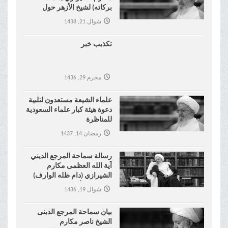
بركاته) لشيخ الأزهر حول
موضوع نكاح المتعة !
شوال 21, 1438
تكذيب خبر
محرم 29, 1436
علماء الشيعة مستعدون لتلبية
دعوة هيئة كبار علماء السعودية
للمناظرة
رمضان 14, 1437
رسالة سماحة المرجع الديني
آية الله العظمى مكارم
الشيرازي (دام ظله الوارف)
إلى شيخ الأزهر
شوال 19, 1436
بیان سماحة المرجع الدینی
الشیخ ناصر مکارم