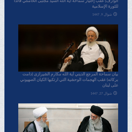
الوارف) عقب إختیار سماحة آیة الله السید مجتبی الخامنئي قائدا
للثورة الإسلامیة
شوال 9, 1447
بیان سماحة المرجع الدیني آية الله مکارم الشیرازی (دامت
برکاته) عقب الهجمات الوحشية التي ارتکبها الکيان الصهیوني
علی لبنان
شوال 27, 1447