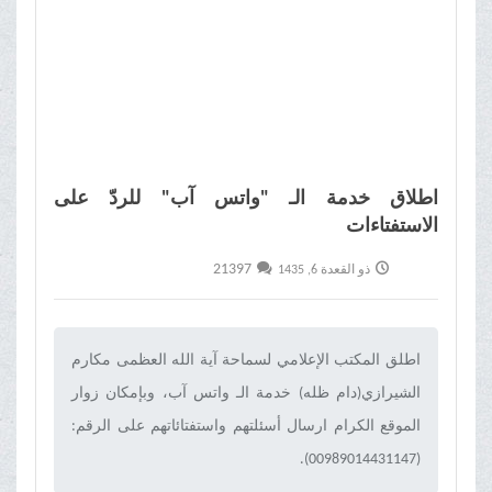
اطلاق خدمة الـ "واتس آب" للردّ على
الاستفتاءات
21397
ذو القعدة 6, 1435
اطلق المكتب الإعلامي لسماحة آية الله العظمى مكارم
الشيرازي(دام ظله) خدمة الـ واتس آب، وبإمكان زوار
الموقع الكرام ارسال أسئلتهم واستفتائاتهم على الرقم:
(00989014431147).‌