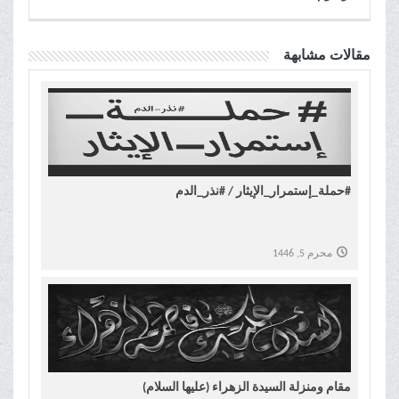
مقالات مشابهة
#حملة_إستمرار_الإيثار / #نذر_الدم
محرم 5, 1446
مقام ومنزلة السیدة الزهراء (علیها السلام)