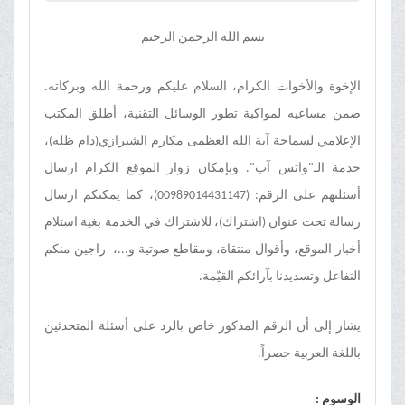
بسم الله الرحمن الرحيم
الإخوة والأخوات الكرام، السلام عليكم ورحمة الله وبركاته.
ضمن مساعيه لمواكبة تطور الوسائل التقنية، أطلق المكتب
الإعلامي لسماحة آية الله العظمى مكارم الشيرازي(دام ظله)،
خدمة الـ"واتس آب". وبإمكان زوار الموقع الكرام ارسال
أسئلتهم على الرقم: (00989014431147)، كما يمكنكم ارسال
رسالة تحت عنوان (اشتراك)، للاشتراك في الخدمة بغية استلام
أخبار الموقع، وأقوال منتقاة، ومقاطع صوتية و...، راجين منكم
التفاعل وتسديدنا بآرائكم القيّمة.
يشار إلى أن الرقم المذكور خاص بالرد على أسئلة المتحدثين
باللغة العربية حصراً.
الوسوم :