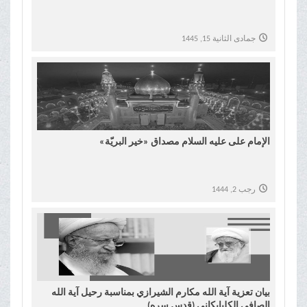
جمادى الثانية 15, 1445
الإمام علی علیه السلام مصداق «خیر البریّة»
رجب 2, 1444
بيان تعزية آیة الله مکارم الشیرازي بمناسبة رحيل آية الله
الصافي الکلبایکاني (قدس سره)