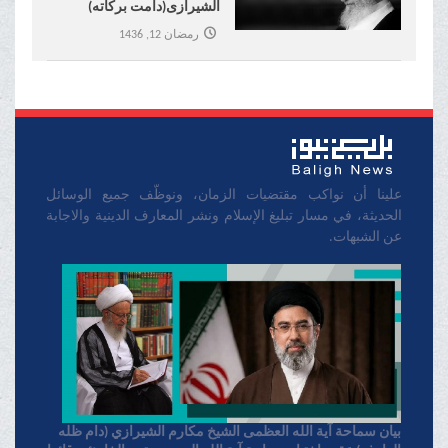
الشیرازی(دامت برکاته)
بمناسبة التفجیر الاجرامي في
رمضان 12, 1436
مسجد الإمام الصادق في
الکویت
علينا أن نواكب مقتضيات الزمان، ونوظّف جميع الوسائل
الحديثة، في مسار تبليغ الإسلام ونشر المعارف الدينية والاجابة
عن الشبهات.
بیان سماحة آیة الله العظمی الشیخ مکارم الشیرازي (دام ظله