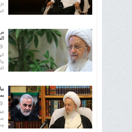
الإ
الط
برق
الس
ال
وال
للس
بي
بم
فقد
شك 
وسي