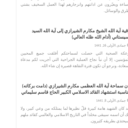
ساءة ويعبّرون عن ادانتهم وانزجارهم لهذا العمل السخيف بشتي
رق والوسائل.‌
ية آية الله الشيخ مكارم الشيرازي إلى آية الله السيد
يستاني (أدام الله ظله العالي)
جمادى الأولى 26, 1441
وعكة الصحية التي حصلت لسماحتكم أقلقت جميع المحبين
مؤمنين، إلا أن نبأ نجاح العملية الجراحية التي أجريت لكم مدعاة
عادة، ونرجو أن تكون فترة النقاهة قصيرة إن شاء الله. ‌
ان سماحة آية الله العظمى مكارم الشيرازي (دامت بركاته)
ناسبة استشهاد القائد الاسلامي الكبير الحاج قاسم سليماني
جمادى الأولى 8, 1441
 كان الشهيد هامة كبيرة قلّ نظيرها لما يمتلكه من وعي كبير، ولا
أن اسمه سيبقى مخلداً في التاريخ الاسلامي والعالمي كقائد ملهم
حتذي بطريقه كثيرون. ‌