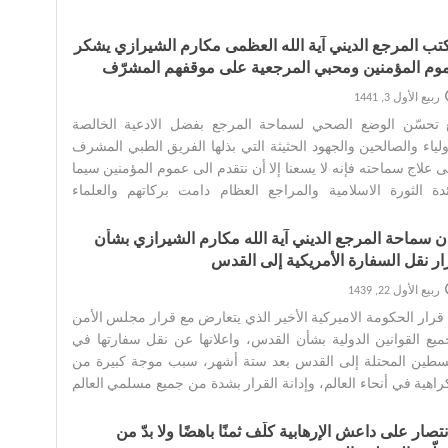
تب المرجع الديني آية الله العظمى مكارم الشيرازي يشكر
وم المؤمنين ومحبي المرجعية على موقفهم المشرّف
ربيع الأول 3, 1441
 تحسّن الوضع الصحي لسماحة المرجع بفضل الادعية الخالصة
ولياء والصالحين والجهود الحثيثة التي بذلها الفريق الطبي المشرف
 علاج سماحته فإنه لا يسعنا إلا أن نتقدم الى عموم المؤمنين سيما
دة الثورة الاسلامية والمراجع العظام دامت بركاتهم والعلماء
لفضلاء الاجلاء ورؤساء السلطات ومختلف المسؤولين وجميع
حبين للمرجعية في داخل البلاد وخارجها الذين تجشموا عناء زيارة
ان سماحة المرجع الديني آية الله مكارم الشيرازي بشأن
احته أو عبروا عن حبهم وودهم له عبر ارسال برقيات واتصالات
ار نقل السفارة الأمريكية إلى القدس
فية بجزيل الشكر والعرفان. ‌ ‌
ربيع الأول 22, 1439
قرار الحكومة الاميركية الأخير الذي يتعارض مع قرار مجلس الأمن
يع القوانين الدولية بشأن القدس، واعلانها عن نقل سفارتها في
سطين المحتلة إلى القدس بعد ستة أشهر، سبب موجة كبيرة من
راهية في أنحاء العالم، وإدانة القرار بشدة من جميع مسلمي العالم
كثير من الشعوب الحرة والسياسيين.‌
نتصار على داعش الإرهابية كلّف ثمنًا باهضًا ولا بدّ من