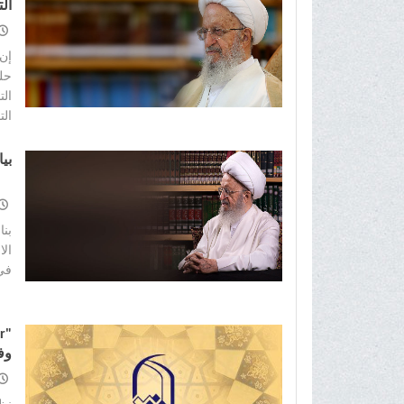
الت
إن 
حلو
الت
التا
بي
بنا
ال
في 
وف