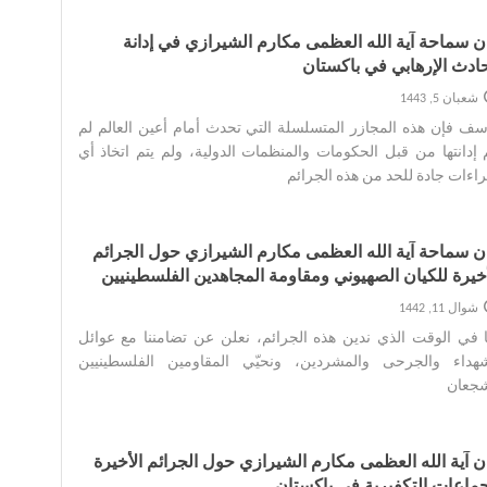
ان سماحة آیة الله العظمی مکارم الشیرازي في إدانة
حادث الإرهابي في باکستان
شعبان 5, 1443
سف فإن هذه المجازر المتسلسلة التي تحدث أمام أعين العالم لم
 إدانتها من قبل الحكومات والمنظمات الدولية، ولم يتم اتخاذ أي
اءات جادة للحد من هذه الجرائم‌
ان سماحة آية الله العظمى مكارم الشيرازي حول الجرائم
أخيرة للكيان الصهيوني ومقاومة المجاهدين الفلسطينيين
شوال 11, 1442
ا في الوقت الذي ندين هذه الجرائم، نعلن عن تضامننا مع عوائل
شهداء والجرحى والمشردين، ونحيّي المقاومين الفلسطينيين
جعان‌
ان آية الله العظمى مكارم الشيرازي حول الجرائم الأخيرة
جماعات التكفيرية في باكستان