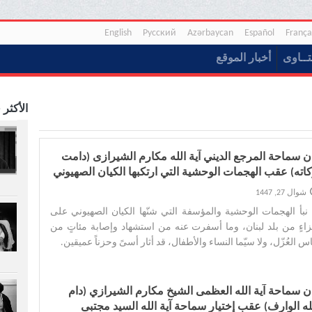
English
Русский
Azərbaycan
Español
França
تــاوی
أخبار الموقع
الأكثر 
ان سماحة المرجع الدیني آية الله مکارم الشیرازی (دامت
کاته) عقب الهجمات الوحشية التي ارتکبها الکيان الصهیوني
ی لبنان
شوال 27, 1447
َ نبأ الهجمات الوحشية والمؤسفة التي شنّها الكيان الصهيوني على
اءٍ من بلد لبنان، وما أسفرت عنه من استشهاد وإصابة مئاتٍ من
اس العُزّل، ولا سيّما النساء والأطفال، قد أثار أسىً وحزناً عميقين.‌
ان سماحة آیة الله العظمی الشیخ مکارم الشیرازي (دام
ه الوارف) عقب إختیار سماحة آیة الله السید مجتبی