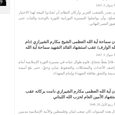
امنئي قائدا للثورة الإسلامیة
شوال 9, 1447
ن يجدر بالشعب العزيز وأركان النظام أن يُجدّدوا البيعة لهذا الاختيار
صلح، وأن يواصلوا المسيرة النورانية للثورة بالوحدة والثبات حتى
يق النصر النهائي.‌
ان سماحة آیة الله العظمی الشیخ مکارم الشیرازي (دام
ه الوارف) عقب استشهاد القائد الشهید سماحة آیة الله
عظمی الإمام الخامنئي
شوال 9, 1447
ه قائدٌ يقظٌ شجاع، قاوم طوال حياته في مسيرة الثورة الإسلامية أمام
صف الأحداث والمشكلات والضغوط بثباتٍ وحقّ، حتى بلغ أمنيته
ديمة والتحق بقافلة الشهداء وإمام الشهداء.‌
ان آية الله العظمى مكارم الشيرازي دامت برکاته عقب
شهاد الأمين العام لحزب الله اللبناني
ربيع الأول 26, 1446
ل هذه السنوات كان شعب لبنان وفلسطين والأمة الإسلامية مدينين