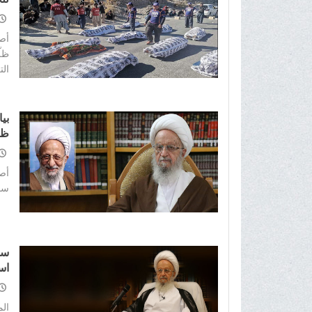
أصد
ظلّ
الت
بي
ظله
أصد
سما
سم
اس
علي
ال