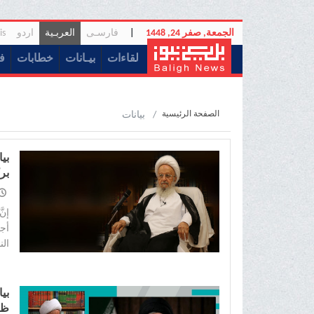
الجمعة, صفر 24, 1448
|
فارسـی
العربـیة
اردو
is
(current)
لقاءات
بیـانات
خطابات
ف
الصفحة الرئيسية
بیانات
بی
بر
عل
إنّ
أجز
الن
بی
ظل