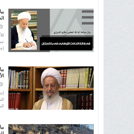
بی
ال
للأ
تتم
إجر
بي
ال
إنن
ال
الش
بي
لل