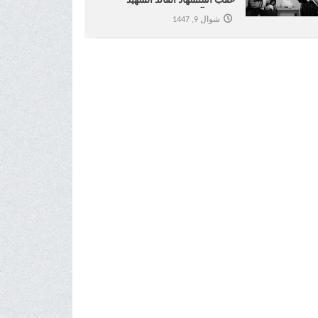
عقب استشهاد القائد الشهید
سماحة آیة الله العظمی الإمام
شوال 9, 1447
الخامنئي