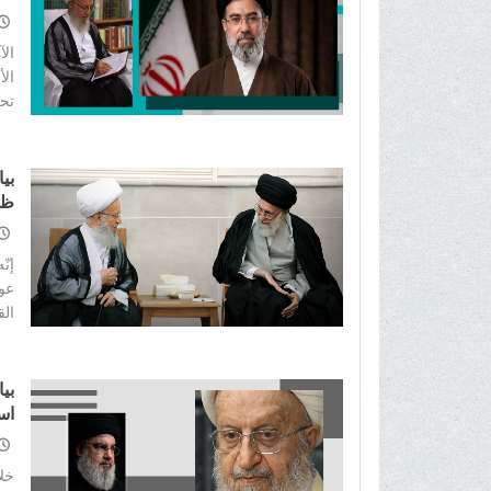
الخ
الآ
الأ
تحق
بی
ظل
ال
إنّ
عوا
الق
بی
است
خلا