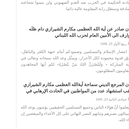
ادته الحكيمة في الحرب ضد العدو الصهيوني ولن ينسوا شجاعته
ادقة وستظل راية المقاومة عالية دائما‌
ان صادر عن آية الله العظمى مكارم الشيرازي دام ظلّه
ارف الی الأمين العام لحزب الله اللبناني
ربيع الأول 23, 1446
انتصار الإسلام والمسلمين وصمودکم أمام جبهة الكفر والباطل،
ّر قدوة محمودة لکل الأحرار، ویمثّل وعد الله سبحانه وتعالی في
یة المبارکة « وَلَيَنْصُرَنَّ اللهُ مَنْ يَنْصُرُهُ» لکم أیها المجاهدون
قاومون المظلومون.‌
ان المرجع الدیني سماحة آیةالله العظمی مکارم الشیرازي
ب استشهاد عدد من المواطنین في الحادث الإرهابي في
ینة کرمان
جمادى الثانية 23, 1445
علموا أنّ هؤلاء الناس وجميع المسلمين الحقيقيين يؤمنون بوعد الله
نالون بصبرهم وثباتهم النصر النهائي علی کل الأعداء والمبغضین إن
 الله.‌