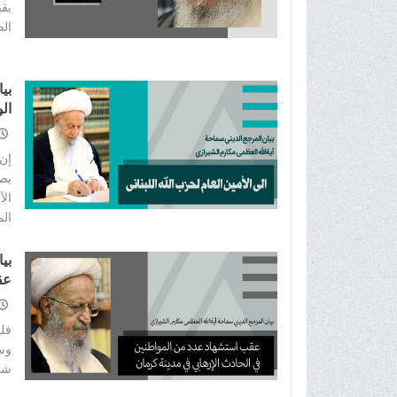
بقي
الص
بی
الو
إن 
یصو
الآ
الم
بی
عق
مد
فلی
وسی
شاء