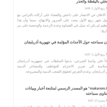
حلّي باليقظة والحذر
ربيع الأول 5, 1439
الاعلان عن الانتصار على داعش والقضاء على أركانه بالتزامن مع
ل شهر ربيع الأول يبعث على السرور والابتهاج، سيما وأن هذا
نظيم لم يكن له مثيل في القساوة وعدم الرحمة والوحشية على مر
ريخ. ‌
ان سماحته حول الأحداث المؤلمة في جهورية آذربايجان
ربيع الأول 3, 1437
ءاً على واجبنا الشرعي، ندعوا السلطات في جمهورية آذربايجان
اسلامية الى تعزيز الاحترام للعواطف والمشاعر الدينية
آذربايجان، وعدم التعرض لحقوق الشعب الدينية والمشروعة. ‌
"makarem.ir" هو المصدر الرسمي لمتابعة أخبار وبيانات
تاوى سماحته
محرم 27, 1437