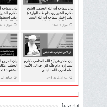
بیان سماحة آیة الله العظمی الشیخ
بیان سماحة آی
مکارم الشیرازي (دام ظله الوارف)
مکارم الشیرا
عقب إختیار سماحة آیة الله السید
عقب استشهاد 
مجتبی الخامنئي قائدا للثورة
آیة الله العظ
شوال 9, 1447
شوال 9, 1447
الإسلامیة
بیان صادر عن آية الله العظمى مكارم
بیان المرجع ا
الشيرازي دام ظلّه الوارف الی الأمين
العظمی مکار
العام لحزب الله اللبناني
استشهاد عدد 
الحادث الإره
ربيع الأول 23, 1446
جمادى الثانية 23, 
اترك تعليقاً