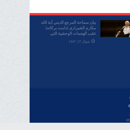
بیان سماحة المرجع الدیني آية الله
مکارم الشیرازی (دامت برکاته)
عقب الهجمات الوحشية التي
ارتکبها الکيان الصهیوني علی لبنان
شوال 27, 1447
E
Ph