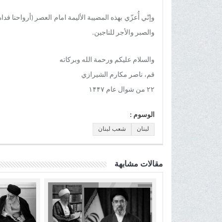
وإنّي أُعزّي بهذه المصيبة الأليمة امام العصر (أرواحنا ف
والصبر والأجر للناجين.
والسلام عليكم ورحمة الله وبركاته
قم، ناصر مكارم الشيرازي
۲۲ من شوال عام ۱۴۴۷
الوسوم :
لبنان
شعب لبنان
مقالات مشابهة