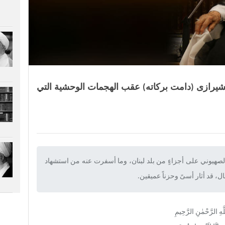
الشیرازی (دامت برکاته) عقب الهجمات الوحشية التي
ن الصهيوني على أجزاءٍ من بلد لبنان، وما أسفرت عنه من استشهاد
ل، قد أثار أسىً وحزناً عميقين.‌
َّهِ الرَّحْمٰنِ الرَّحِيمِ