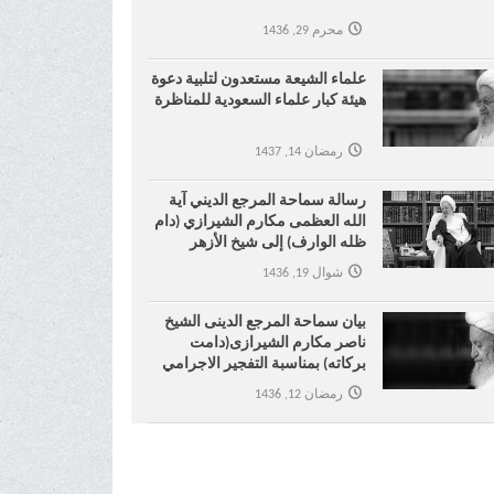
محرم 29, 1436
علماء الشيعة مستعدون لتلبية دعوة
هيئة كبار علماء السعودية للمناظرة
رمضان 14, 1437
رسالة سماحة المرجع الديني آية
الله العظمى مكارم الشيرازي (دام
ظله الوارف) إلى شيخ الأزهر
شوال 19, 1436
بیان سماحة المرجع الدینی الشیخ
ناصر مکارم الشیرازی(دامت
برکاته) بمناسبة التفجیر الاجرامي
في مسجد الإمام الصادق في
رمضان 12, 1436
الکویت