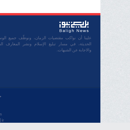
علينا أن نواكب مقتضيات الزمان، ونوظّف جميع الوس
الحديثة، في مسار تبليغ الإسلام ونشر المعارف الدي
والاجابة عن الشبهات.
خ
.
 ir