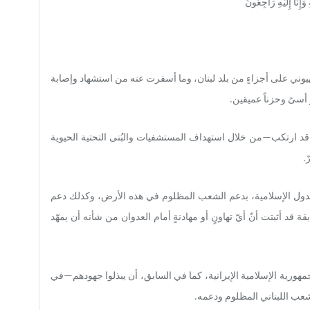
َهِ وَإِنَّا إِلَيْهِ رَاجِعُونَ
صهيوني على أجزاءٍ من بلد لبنان، وما أسفرت عنه من استشهاد وإصابة
ر أسىً وحزناً عميقين.
ية، قد ارتكب—من خلال استهداف المستشفيات والبُنى التحتية الحيوية
.
 والدول الإسلامية، بدعم الشعب المظلوم في هذه الأرض، وكذلك دعم
 قد أثبتت أنّ أيّ تهاونٍ أو مهادنةٍ أمام العدوان من شأنه أن يمهّد
هورية الإسلامية الإيرانية، كما في السابق، أن يبذلوا جهودهم—في
شعب اللبناني المظلوم ودعمه.