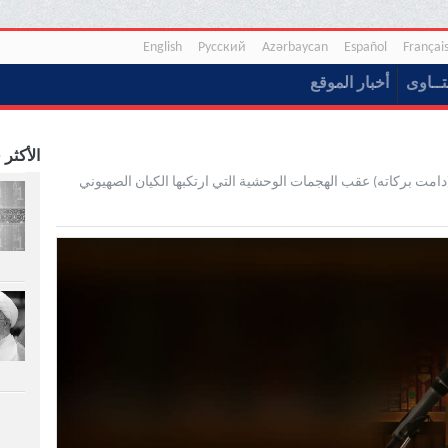
English
Русский
Azərbaycan
Español
Françai
تــاوی
أخبار الموقع
الأكثر 
دامت برکاته) عقب الهجمات الوحشية التي ارتکبها الکيان الصهیوني