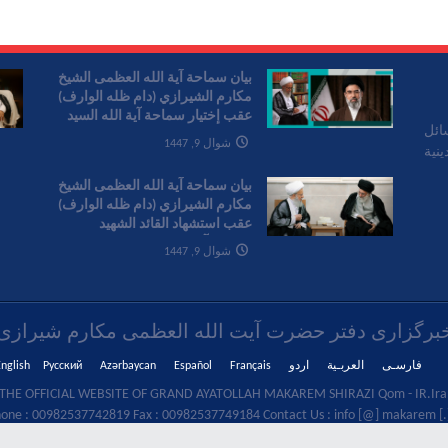
بیان سماحة آیة الله العظمی الشیخ
مکارم الشیرازي (دام ظله الوارف)
عقب إختیار سماحة آیة الله السید
ائل
مجتبی الخامنئي قائدا للثورة
شوال 9, 1447
نية
الإسلامیة
بیان سماحة آیة الله العظمی الشیخ
مکارم الشیرازي (دام ظله الوارف)
عقب استشهاد القائد الشهید
سماحة آیة الله العظمی الإمام
شوال 9, 1447
الخامنئي
برگزاری دفتر حضرت آیت الله العظمی مکارم شیرازی
فارسـی
العربـیة
اردو
Français
Español
Azərbaycan
Русский
nglish
THE OFFICIAL WEBSITE OF GRAND AYATOLLAH MAKAREM SHIRAZI Qom - IR.Iran
one : 00982537742819 Fax : 00982537749184 Contact Us : info [@] makarem [.]