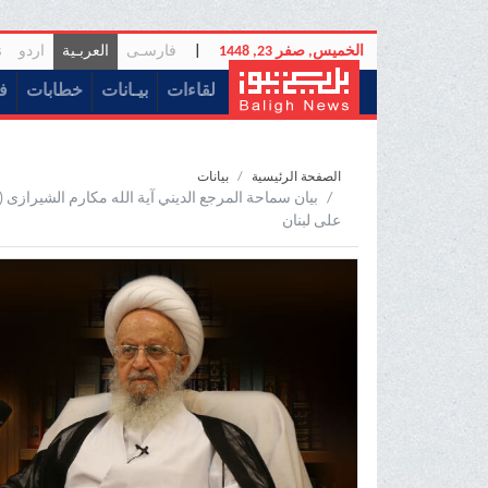
الخميس, صفر 23, 1448
|
فارسـی
العربـیة
اردو
s
(current)
لقاءات
بیـانات
خطابات
ف
الصفحة الرئيسية
بیانات
بیان سماحة المرجع الدیني آية الله مکارم الشیرازی (
علی لبنان