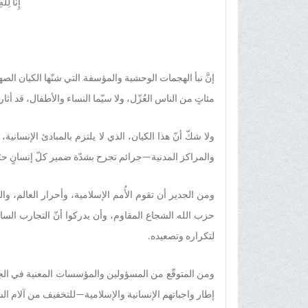
إِنَّا لِلّ
إنَّ نبأ الهجمات الوحشية والمؤسفة التي شنّها الكيان ال
مئاتٍ من الناس العُزّل، ولا سيّما النساء والأطفال، قد أثا
ولا شكّ أنّ هذا الكيان، الذي لا يلتزم بالمبادئ الإنسان
والمراكز المدنية—جرائم تجرح بشدّة ضمير كلّ إنسانٍ حرّ
ومن الجدير أن تقوم الأُمم الإسلامية، وأحرار العالم،
حزب الله الشجاع المقاوم، وأن يدركوا أنّ التجارب السابقة
لتكراره وتصعيده.
ومن المتوقّع من المسؤولين والمؤسسات المعنية في الجم
إطار واجباتهم الإنسانية والإسلامية—للتخفيف من آلام ال