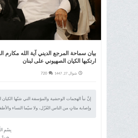
بیان سماحة المرجع الدیني آية الله مکارم 
ارتکبها الکيان الصهیوني علی لبنان
720
شوال 27, 1447
إنَّ نبأ الهجمات الوحشية والمؤسفة التي شنّها الكيا
وإصابة مئاتٍ من الناس العُزّل، ولا سيّما النساء والأطفا
بِسْمِ الل