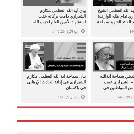
ة الله العظمی الشیخ
بیان آية الله العظمى مكارم
زي (دام ظله الوارف)
الشيرازي دامت برکاته عقب
القائد الشهید سماحة
استشهاد الأمين العام لحزب الله
می الإمام الخامنئي
اللبناني
ربيع الأول 26, 1446
لدیني سماحة آیةالله
بیان سماحة آیة الله العظمی مکارم
م الشیرازي عقب
الشیرازي في إدانة الحادث الإرهابي
من المواطنین في
في باکستان
ابي في مدینة کرمان
1445
شعبان 5, 1443