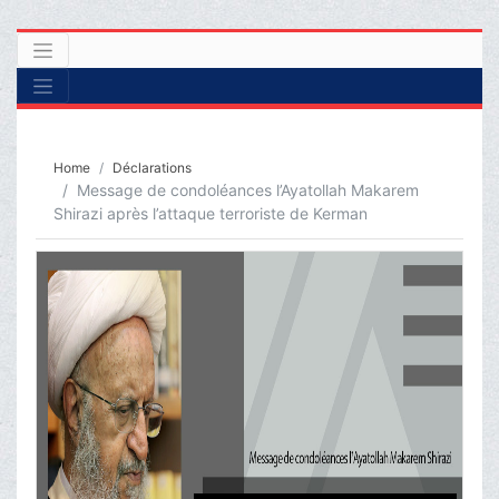
Home
Déclarations
Message de condoléances l’Ayatollah Makarem
Shirazi après l’attaque terroriste de Kerman