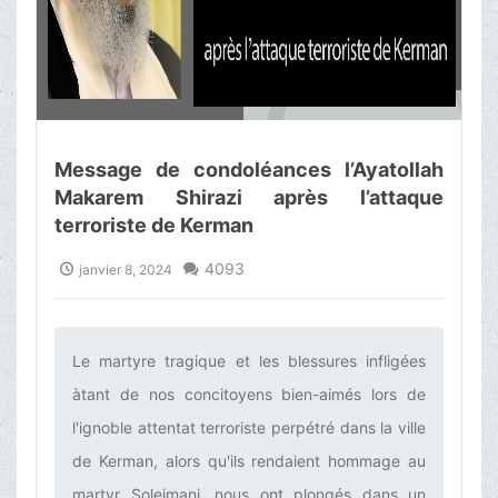
Message de condoléances l’Ayatollah
Makarem Shirazi après l’attaque
terroriste de Kerman
4093
janvier 8, 2024
Le martyre tragique et les blessures infligées
àtant de nos concitoyens bien-aimés lors de
l'ignoble attentat terroriste perpétré dans la ville
de Kerman, alors qu'ils rendaient hommage au
martyr Soleimani, nous ont plongés dans un