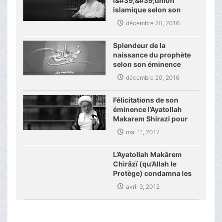
l&#39;&#39;union
islamique selon son
éminence
décembre 20, 2016
Splendeur de la
naissance du prophète
selon son éminence
décembre 20, 2016
Félicitations de son
éminence l’Ayatollah
Makarem Shirazi pour
les activités de
mai 11, 2017
l’académie des sciences
islamiques d’Allemagne
L’Ayatollah Makârem
Chirâzï (qu’Allah le
Protège) condamna les
derniers crimes dans
avril 9, 2012
Pakistan