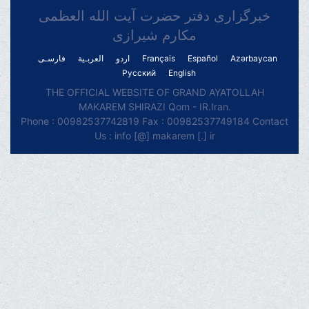
خبرگزاری دفتر حضرت آیت الله العظمی
مکارم شیرازی
فارسـی
العربـیة
اردو
Français
Español
Azərbaycan
Русский
English
THE OFFICIAL WEBSITE OF GRAND AYATOLLAH
MAKAREM SHIRAZI Qom - IR.Iran.
Phone : 00982537742819 Fax : 00982537749184 Contact
Us : info [@] makarem [.] ir