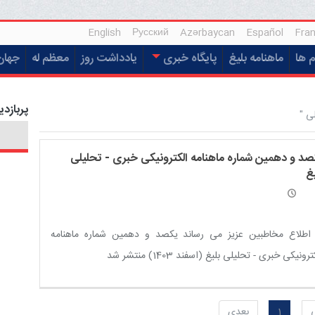
English
Русский
Azərbaycan
Español
Fran
م ها
ماهنامه بلیغ
پایگاه خبری
یادداشت روز
معظم له
جهان
پربازدی
ی "
صد و دهمین شماره ماهنامه الکترونیکی خبری - تحلیلی
غ
 اطلاع مخاطبین عزیز می رساند یکصد و دهمین شماره ماهنامه
رونیکی خبری - تحلیلی بلیغ (اسفند 1403) منتشر شد
1
بعدی