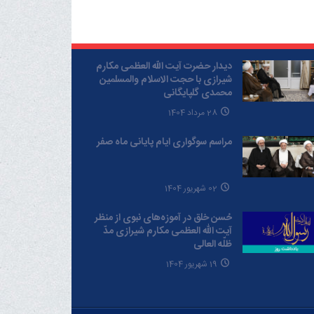
دیدار حضرت آیت الله العظمی مکارم
شیرازی با حجت الاسلام والمسلمین
محمدی گلپایگانی
28 مرداد 1404
مراسم سوگواری ایام پایانی ماه صفر
02 شهریور 1404
حُسن خلق در آموزه‌های نبوی از منظر
آیت الله العظمی مکارم شیرازی مدّ
ظلّه العالی
19 شهریور 1404