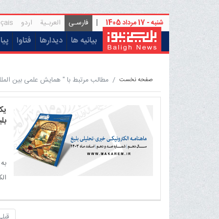
شنبه - 17 مرداد 1405
|
فارسـی
العربـیة
اردو
çais
(current)
بیانیه ها
دیدارها
فتاوا
پیا
مطالب مرتبط با " همایش علمی بین الملل
صفحه نخست
یک
بلی
به
الکت
قبلی