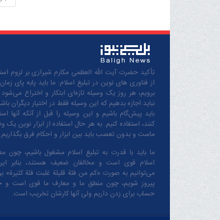
تأکید حضرت آیت الله العظمی مکارم شیرازی بر لزوم استف
از فناوری های نوین در تبلیغ اسلام: ما باید پابه پای زمان
برویم، هر روز یک وسیله تازه‌ای ابتکار و اختراع می‌شود 
نباید اجازه بدهیم که این وسیله فقط در اختیار دیگران باشد
باید پیش‌گام باشیم و این وسیله را قبل از آنکه آنها است
کنند، استفاده کنیم. به هر حال استفاده از ابزار نوین یک و
ماست و بدون تعصب باید بین ابزار و احکام فرق بگذاریم.
ما باید با قدرت به تبلیغ اسلام مشغول باشیم، چون مع
اسلام قوی است و مخالفان ضعیف هستند، بنابر این
می‌توانیم به صورت «کم من فئة قلیلة غلبت فئة کثیرة» بر 
پیروز شویم، چون منطق‌ ما و معارف ‌ما قوی است و 
حساب برای زدن داریم ولی آنها کارشان تخریب است.