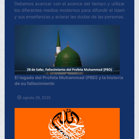
Debemos avanzar con el avance del tiempo y utilizar
los diferentes medios modernos para difundir el Islam
y sus enseñanzas y aclarar las dudas de las personas.
El legado del Profeta Muhammad (PBD) y la historia
de su fallecimiento
agosto 29, 2025