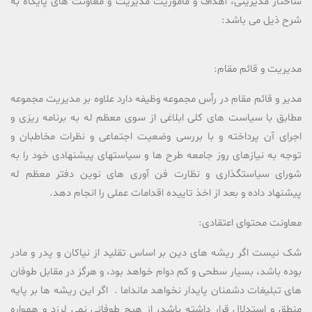
ساختار مدیریتی، اهداف و ماموریت مدیریت و معاونت های پایگاه به
شرح ذیل می باشد:
مدیریت و قائم مقام:
مدیر و قائم مقام در رأس مجموعه وظیفه دارد علاوه بر مدیریت مجموعه
مطابق با سیاست های کلی ابلاغی از سوی معظم له به برنامه ریزی و
اجرای آن پرداخته و با بررسی وضعیت اجتماعی و نظرات مخاطبان و
توجه به نیازهای روز جامعه طرح ها و سیاستهای پیشنهادی خود را به
شورای سیاستگذاری و نظارت فن آوری های نوین دفتر معظم له
پیشنهاد داده و بعد از اخذ تاییده اقدامات عملی را انجام دهد.
معاونت محتوای اعتقادی:
شک نیست اگر ریشه هاى دین بر اساس تقلید از نیاکان و پدر و مادر
بوده باشد، بسیار سطحى و کم دوام خواهد بود، و هرگز در مقابل طوفان
هاى تبلیغات دشمنان پایدار نخواهد مانداما . اگر این ریشه ها بر پایه
منطق و استدلال قرار داشته باشد، از هیچ طوفانى نمى لرزد و همواره