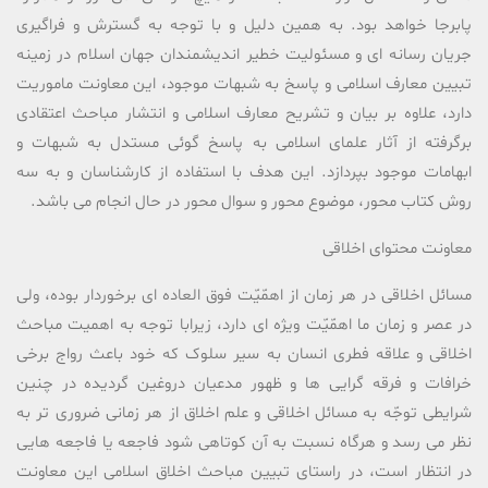
پابرجا خواهد بود. به همین دلیل و با توجه به گسترش و فراگیری
جریان رسانه ای و مسئولیت خطیر اندیشمندان جهان اسلام در زمینه
تبیین معارف اسلامی و پاسخ به شبهات موجود، این معاونت ماموریت
دارد، علاوه بر بیان و تشریح معارف اسلامی و انتشار مباحث اعتقادی
برگرفته از آثار علمای اسلامی به پاسخ گوئی مستدل به شبهات و
ابهامات موجود بپردازد. این هدف با استفاده از کارشناسان و به سه
روش کتاب محور، موضوع محور و سوال محور در حال انجام می باشد.
معاونت محتوای اخلاقی
مسائل اخلاقى در هر زمان از اهمّیّت فوق العاده اى برخوردار بوده، ولى
در عصر و زمان ما اهمّیّت ویژه اى دارد، زیرابا توجه به اهمیت مباحث
اخلاقی و علاقه فطری انسان به سیر سلوک که خود باعث رواج برخی
خرافات و فرقه گرایی ها و ظهور مدعیان دروغین گردیده در چنین
شرایطى توجّه به مسائل اخلاقى و علم اخلاق از هر زمانى ضرورى تر به
نظر مى رسد و هرگاه نسبت به آن کوتاهى شود فاجعه یا فاجعه هایى
در انتظار است، در راستای تبیین مباحث اخلاق اسلامی این معاونت