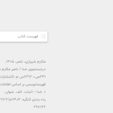
فهرست کتاب
مکارم شیرازی، ناصر، 1305.
درجستجوی خدا / ناصر مکارم شیرازی.- [ویرایش 
231ص،؛ 12*16س م.-(انتشارات نسل جوان؛5)
فهرستنویسی بر اساس اطلاعات فیپا. 6275-02-8
1. خدا -- اثبات. الف. عنوان.
رده بندی کنگره: 4د74م/217/2 BP
297/42