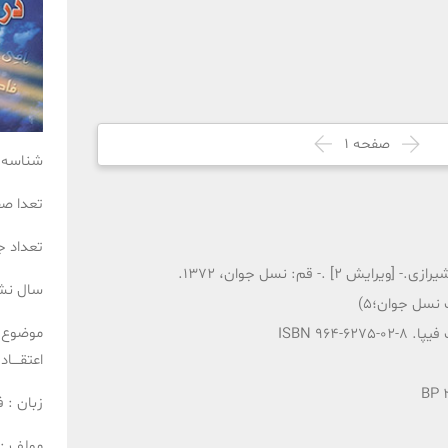
صفحه
1
شناسه 
تعدا ص
تعداد ج
2] .- قم: نسل جوان، 1372.
سال نش
موضوع 
ISBN 964-
اعتقــــا
زبان :
ف
مولف :