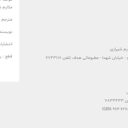
مکارم ش
مترجم :
نویسنده
انتشارا
رم شیرازی
قطع :
ر
خیابان شهدا - مطبوعاتی هدف تلفن 7743118
783