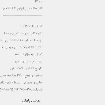
1372
کتابخانه ملی ایران 1691-72م
------------------------------------------
شناسنامه کتاب
نام کتاب: در جستجوی خدا
نویسنده: آیت الله العظمی مکا
ناشر: انتشارات نسل جوان - قم - 
تیراژ: دو هزار نسخه
نوبت چاپ: نوزدهم
تاریخ انتشار: 1387 ش
صفحه و قطع: 240 صفحه جیبی
چاپ و صحافی: نینوا - قم - تلفن 3433
شابک: 8-02-6275-964 ISBN 964-6275-02-8
نمایش پاورقی