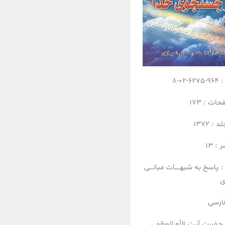
:
964-6275-02-8
فحات :
173
لد :
1372
ر :
13
:
پاسخ به شبهـــــات
مبانـــی
دی
ارسی
حضرت آیت الله العظمی