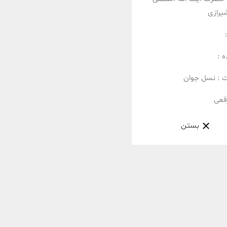
یرازی
 :
ت :
نسل جوان
قعی
بستن