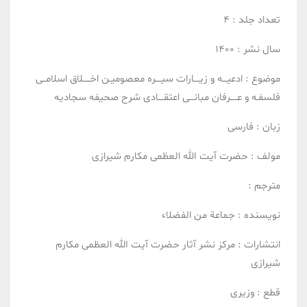
تعداد جلد :
4
سال نشر :
1400
موضوع :
ادعیـــه و زیــــارات
سیــــره معصومیـن
اخـــــلاق اسلامــی
فلسفـه و عـــــرفان
مبانـــی اعتقــــادی
شرح صحیفه سجادیه
زبان :
فارسی
مولف :
حضرت آیت الله العظمی مکارم شیرازی
مترجم :
نویسنده :
جماعة من الفضلاء
انتشارات :
مرکز نشر آثار حضرت آیت الله العظمی مکارم
شیرازی
قطع :
وزیری