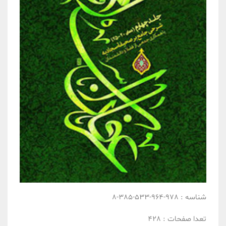
شناسه :
978-964-533-385-8
تعدا صفحات :
428