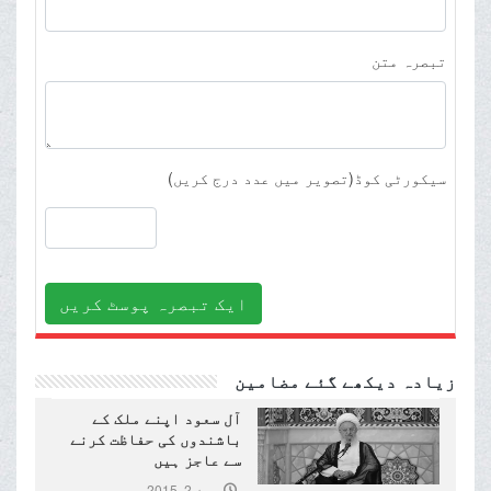
تبصرہ متن
سیکورٹی کوڈ(تصویر میں عدد درج کریں)
ایک تبصرہ پوسٹ کریں
زیادہ دیکھے گئے مضامین
آل سعود اپنے ملک کے
باشندوں کی حفاظت کرنے
سے عاجز ہیں
جون 2, 2015