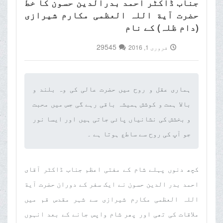
جناب ڈاکٹر احمد بدرالدین حسون کا خط
حضرت آیة اللہ العظمی مکارم شیرازی
(دام ظلہ) کے نام
29545
فروری 1, 2016
ہماری عقل و روح میں حضرت عالی کی وہ بلند و
بالا ہمت و کوشش ہمیشہ باقی رہے گی جس میں محبت
و بخشش کی نشانیاں پائی جاتی ہیں اور ایسا نور
جو آپ کی روح سے ساطع ہوتا ہے ۔‌
کچھ دنوں پہلے شام کے مفتی اعظم جناب ڈاکٹر آقای
احمد بدر الدین حسون نے ایک سفر کے دوران حضرت آیة
اللہ العظمی مکارم شیرازی سے شہر مقدس قم میں
ملاقات کی تھی اور پھر شام واپس جانے کے بعد انہوں