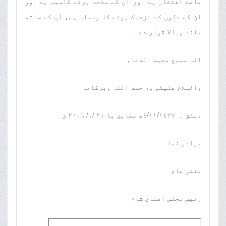
باعث افتخار ہے اور ان کے متحد ہونے کاسبب ہے اور
ان کے دلوں کے نزدیک ہونے کا وسیلہ ہے، آپ کے ساتھ
بلند وبالا قرار دے ۔
انہ سمیع مجیب الدعاء
والسلام علیکم ور حمة اللہ وبرکاتہ
دمشق ۔ ٤/١١/١٤٣٧ھ مطابق با ٢١ /١/ ٢٠١٦ ئ
برادر شما
مفتی عام
رئیس مجلس افتای شام