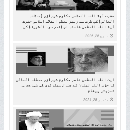
حضرت آیة اللہ العظمی مکارم شیرازی (مدظلہ
العالی) کی طرف سے رہبر معظم انقلاب اسلامی حضرت
آیة اللہ العظمی خامنہ ای (قدس سرہ الشریف) کی
شہادت پرتعزیتی پیغام۔
مارچ 28, 2026
آیت اللہ العظمی ناصر مکارم شیرازی مدظلہ العالی
کا حزب اللہ لبنان کے جنرل سیکرٹری کی شہادت پر
تعزیتی پیغام
ستمبر 28, 2024