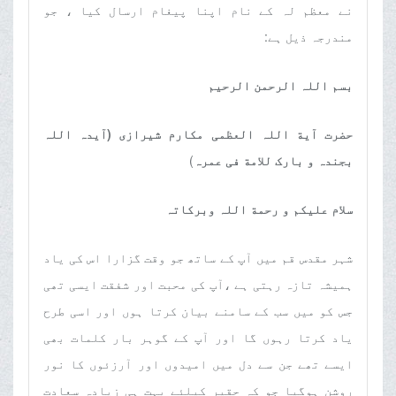
نے معظم لہ کے نام اپنا پیغام ارسال کیا ، جو
مندرجہ ذیل ہے
:
بسم اللہ الرحمن الرحیم
حضرت آیة اللہ العظمی مکارم شیرازی (آیدہ اللہ
بجندہ و بارک للامة فی عمرہ
(
سلام علیکم و رحمة اللہ وبرکاتہ
شہر مقدس قم میں آپ کے ساتھ جو وقت گزارا اس کی یاد
ہمیشہ تازہ رہتی ہے ،آپ کی محبت اور شفقت ایسی تھی
جس کو میں سب کے سامنے بیان کرتا ہوں اور اسی طرح
یاد کرتا رہوں گا اور آپ کے گوہر بار کلمات بھی
ایسے تھے جن سے دل میں امیدوں اور آرزئوں کا نور
روشن ہوگیا جو کہ حقیر کیلئے بہت ہی زیادہ سعادت