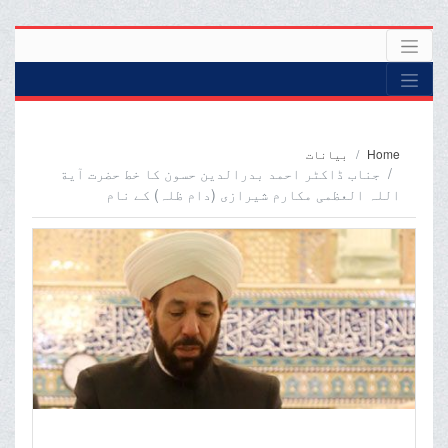
Home
بیانات
جناب ڈاکٹر احمد بدرالدین حسون کا خط حضرت آیة
اللہ العظمی مکارم شیرازی (دام ظلہ) کے نام