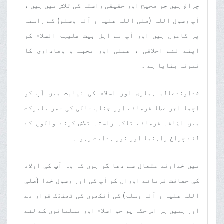
چراغ ہیں جو صحیح اور حقیقی راستہ کی تلاش میں ہیں ،
آپ رسول اللہ (صلی اللہ علیہ و آلہ وسلم) کے راستہ
پر گامزن ہیں اور آپ نے اہل بیت علیہم السلام کو
اپنے لئے اخلاقی ، عملی اور محبت و وفاداری کا
نمونہ بنایا ہے ۔
خداوندعالم ہماری اور اسلام کی نیابت میں آپ کو
اچھا اجر عطا فرمائے اور جناب عالی کی عمر بابرکت
میں اضافہ فرمائے تاکہ راستہ تلاش کرنے والوں کے
لئے چراغ راہنما اور نور ہدایت رہو ۔
میں خداوند متعال سے دعا گو ہوں کہ وہ آپ کی اولاد
کی حفاظت فرمائے اوران کو آپ کی اور رسول خدا (صلی
اللہ علیہ و آلہ وسلم) کی آنکھوں کی ٹھنڈک قرار دے
اور ہمیں ہر اس جگہ پر جو اسلام اور مسلمانوں کے لئے