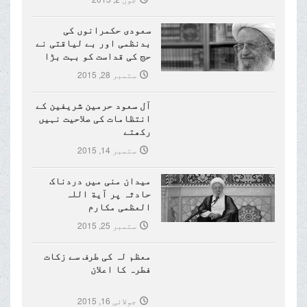
سعودی حکمرانوں کی
بدنظمی اور بے لیاقتی نے
حج کی قداست کو بہت بڑا
نقصان پہنچایا ہے
ستمبر 28, 2015
آل سعود حرمین شریفین کے
انتظامات کی صلاحیت نہیں
رکھتے
ستمبر 14, 2015
میدان منی میں دردناک
حادثہ پر آیة اللہ
العظمی مکارم
شیرازی(مدظلہ)کا تعزیتی
ستمبر 25, 2015
پیغام
معظم لہ کی طرف سے زکات
فطرہ کا اعلان
جولائی 16, 2015