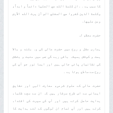
کا سبب ہے ۔ . ان كلمة الله هي العليا دائماً و ابداً،
وكلمة الذين كفروا هي السفلي الى أن يرث الله الأرض
ومن عليها.
حضرت معظم لہ
ہماری عقل و روح میں حضرت عالی کی وہ بلند و بالا
ہمت و کوشش ہمیشہ باقی رہے گی جس میں محبت و بخشش
کی نشانیاں پائی جاتی ہیں اور ایسا نور جو آپ کی
روح سے ساطع ہوتا ہے ۔
حضرت عالی کے علوم شرعی، معارف الہی اور حقایق
ایمانی سے اس طرح سرشار ہیں کہ ان سے سچے طلباء
ہدایت حاصل کرتے ہیں اور آپ کی سیرت کی اقتداء
کرتے ہیں اور آپ تمام ان لوگوں کے لئے ہدایت کا