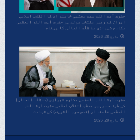
حضرت آیت الله سید مجتبی خامنه ای کا انقلاب اسلامی
ایران کے رهبر منتخب هونے پر حضرت آیت الله العظمی
مکارم شیرازی مدّ ظلّه العالی کا پیغام
مارچ 28, 2026
حضرت آیة اللہ العظمی مکارم شیرازی (مدظلہ العالی)
کی طرف سے رہبر معظم انقلاب اسلامی حضرت آیة اللہ
العظمی خامنہ ای (قدس سرہ الشریف) کی شہادت
پرتعزیتی پیغام۔
مارچ 28, 2026