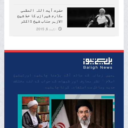
حضرت آیت اللہ العظمی
مکارم شیرازی کا خط شیح
الازہر جناب شیخ ڈاکٹر
احمد طیب کے نام
اگست 6, 2015
ہمیں زمانہ کے ساتھ آگے بڑھنا چاہئیے اورتبلیغ
اسلام ٬ نشر معارف اور شبهات کے جواب کے لئے مختلف
جدید وسائل سے استفادہ کرنا چاہئیے