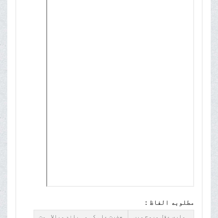
مطلوبه الفاظ :
ہماری عقل وروح میں
حضرت علی کی وہ بلند وبالا ہمت