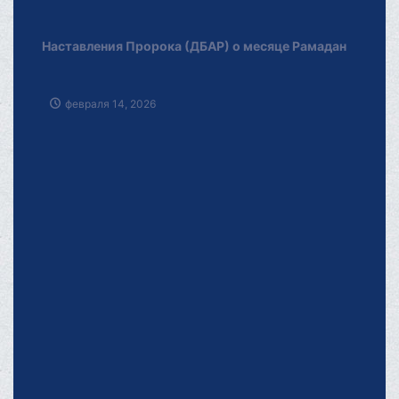
Повествования и чудеса из жизни Имама
Джавада (Д)
декабря 30, 2025
Церемонии траура по Имаму Хусейну (а.с.),
чудеса и добродетели
июня 14, 2026