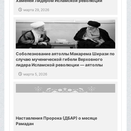
Хаменеи Лидером Исламской революции
марта 29, 2026
Соболезнование аятоллы Макарема Ширази по
случаю мученической гибели Верховного
лидера Исламской революции — аятоллы
Хаменеи
марта 5, 2026
Наставления Пророка (ДБАР) о месяце
Рамадан