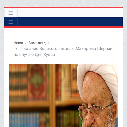
Home
Заметка дня
Послание Великого аятоллы Макарема Ширази
по случаю Дня Кудса