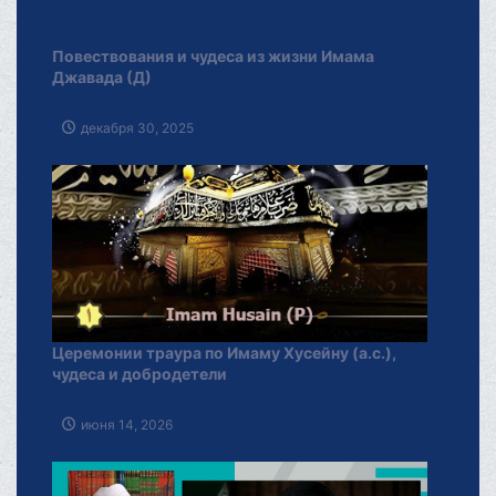
Послание аятоллы Макарема Ширази в связи с
избранием аятоллы Сейеда Моджтабы Хаменеи
Лидером Исламской революции
марта 29, 2026
خبرگزاری دفتر حضرت آیت الله العظمی
مکارم شیرازی
فارسـی
العربـیة
اردو
Français
Español
Azərbaycan
Русский
English
THE OFFICIAL WEBSITE OF GRAND AYATOLLAH
MAKAREM SHIRAZI Qom - IR.Iran.
Phone : 00982537742819 Fax : 00982537749184 Contact
Us : info [@] makarem [.] ir