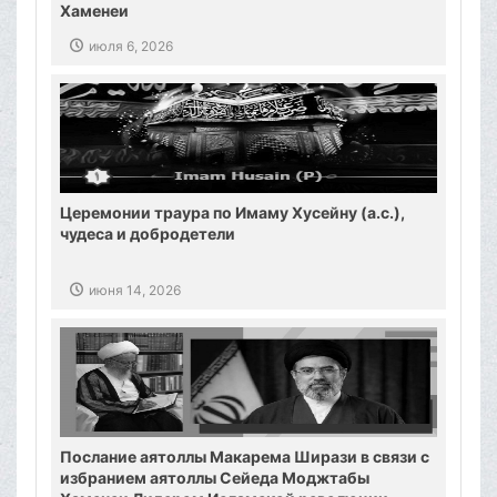
Хаменеи
июля 6, 2026
Церемонии траура по Имаму Хусейну (а.с.),
чудеса и добродетели
июня 14, 2026
Послание аятоллы Макарема Ширази в связи с
избранием аятоллы Сейеда Моджтабы