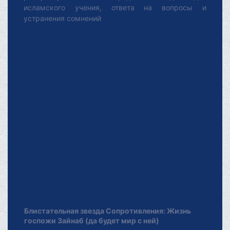
исламского учения, ответа на вопросы и
устранения сомнений
Блистательная звезда Сопротивления: Жизнь
госпожи Зайнаб (да будет мир с ней)
октября 26, 2025