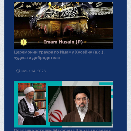
Церемонии траура по Имаму Хусейну (а.с.),
чудеса и добродетели
июня 14, 2026
Послание аятоллы Макарема Ширази в связи с