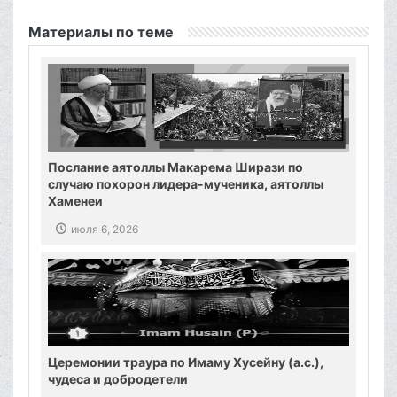
Материалы по теме
Послание аятоллы Макарема Ширази по
случаю похорон лидера-мученика, аятоллы
Хаменеи
июля 6, 2026
Церемонии траура по Имаму Хусейну (а.с.),
чудеса и добродетели