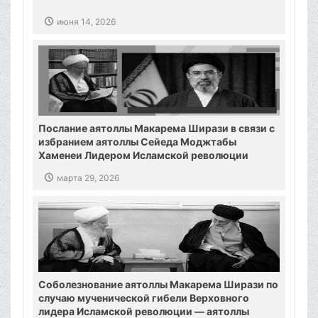
июня 14, 2026
Послание аятоллы Макарема Ширази в связи с
избранием аятоллы Сейеда Моджтабы
Хаменеи Лидером Исламской революции
марта 29, 2026
Соболезнование аятоллы Макарема Ширази по
случаю мученической гибели Верховного
лидера Исламской революции — аятоллы