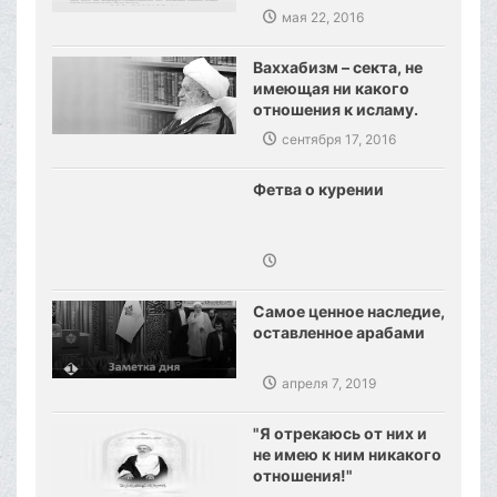
мая 22, 2016
Ваххабизм – секта, не
имеющая ни какого
отношения к исламу.
Созданы предпосылки,
сентября 17, 2016
сокрушения
ваххабизма.
Фетва о курении
Самое ценное наследие,
оставленное арабами
апреля 7, 2019
"Я отрекаюсь от них и
не имею к ним никакого
отношения!"