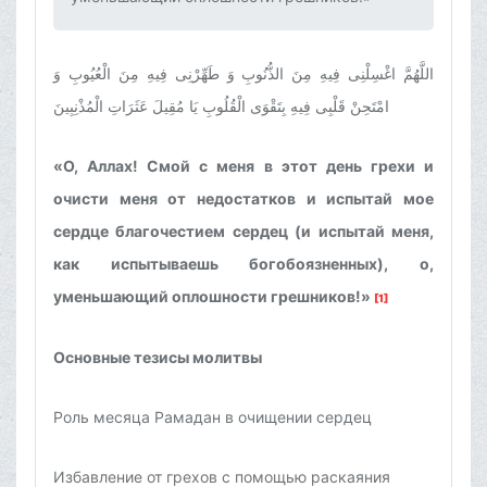
اللَّهُمَّ اغْسِلْنِى فِيهِ مِنَ الذُّنُوبِ وَ طَهِّرْنِى فِيهِ مِنَ الْعُيُوبِ وَ
امْتَحِنْ قَلْبِى فِيهِ بِتَقْوَى الْقُلُوبِ يَا مُقِيلَ عَثَرَاتِ الْمُذْنِبِينَ
«О, Аллах! Смой с меня в этот день грехи и
очисти меня от недостатков и испытай мое
сердце благочестием сердец (и испытай меня,
как испытываешь богобоязненных), о,
уменьшающий оплошности грешников!»
[1]
Основные тезисы молитвы
Роль месяца Рамадан в очищении сердец
Избавление от грехов с помощью раскаяния