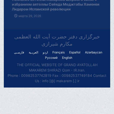
избранием аятоллы Сейеда Моджтабы Хаменеи
Лидером Исламской революции
марта 29, 2026
خبرگزاری دفتر حضرت آیت الله العظمی
مکارم شیرازی
فارسـی
العربـیة
اردو
Français
Español
Azərbaycan
Русский
English
THE OFFICIAL WEBSITE OF GRAND AYATOLLAH
MAKAREM SHIRAZI Qom - IR.Iran.
Phone : 00982537742819 Fax : 00982537749184 Contact
Us : info [@] makarem [.] ir