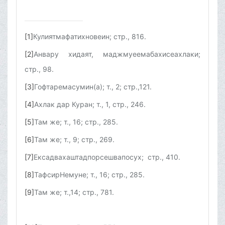
[1]
Кулиятмафатихновеин; стр., 816.
[2]
Анвару хидаят, маджмуеемабахисеахлаки;
стр., 98.
[3]
Гофтаремасумин(а); т., 2; стр.,121.
[4]
Ахлак дар Куран; т., 1, стр., 246.
[5]
Там же; т., 16; стр., 285.
[6]
Там же; т., 9; стр., 269.
[7]
Ексадвахаштадпорсешвапосух; стр., 410.
[8]
ТафсирНемуне; т., 16; стр., 285.
[9]
Там же; т.,14; стр., 781.