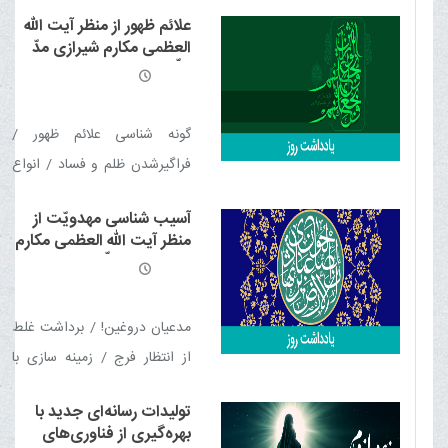
ماهنامه الکترونیکی خبری -
علائم ظهور از منظر آیت الله
تحلیلی بلیغ (اسفند 1403)
العظمی مکارم شیرازی مدّ
منتشر شد
ظلّه العالی
گونه شناسی علائم ظهور /
فراگیرشدن ظلم و فساد / انواع
فسادهای آخر الزمان / آخر الزمان
آسیب شناسی مهدویّت از
و حرام خدا را حلال شمردن! /
منظر آیت الله العظمی مکارم
دو نشانه از آخر الزمان / از
شیرازی مدّ ظلّه العالی
واپس گرایی تا مصائب دین
داری / اوج تزویر و ریاکاری /
مدعیان دروغین! / برداشت غلط
خروج دجّال / ظهور سفیانی /
از انتظار فرج / زمینه سازی با
خسف در بیداء / پنج نشانۀ
گناه! / سستی و مسئولیت گریزی
حتمی ظهور / قیام های قبل از
تولیدات رسانه‌ای جدید با
/ ملاقات گرایی / تطبیق
بهره‌گیری از فناوری‌های
ظهور / نشانه هایی از جنس