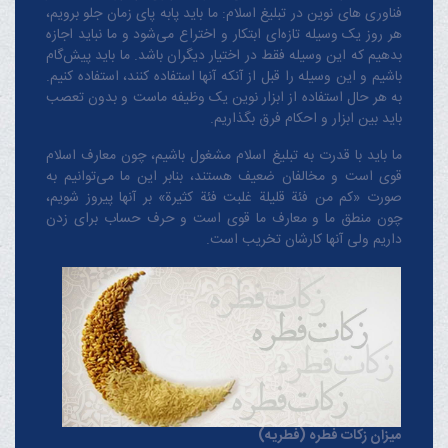
فناوری های نوین در تبلیغ اسلام: ما باید پابه پای زمان جلو برویم،
هر روز یک وسیله تازه‌ای ابتکار و اختراع می‌شود و ما نباید اجازه
بدهیم که این وسیله فقط در اختیار دیگران باشد. ما باید پیش‌گام
باشیم و این وسیله را قبل از آنکه آنها استفاده کنند، استفاده کنیم.
به هر حال استفاده از ابزار نوین یک وظیفه ماست و بدون تعصب
باید بین ابزار و احکام فرق بگذاریم.
ما باید با قدرت به تبلیغ اسلام مشغول باشیم، چون معارف اسلام
قوی است و مخالفان ضعیف هستند، بنابر این ما می‌توانیم به
صورت «کم من فئة قلیلة غلبت فئة کثیرة» بر آنها پیروز شویم،
چون منطق‌ ما و معارف ‌ما قوی است و حرف حساب برای زدن
داریم ولی آنها کارشان تخریب است.
میزان زکات فطره (فطریه)