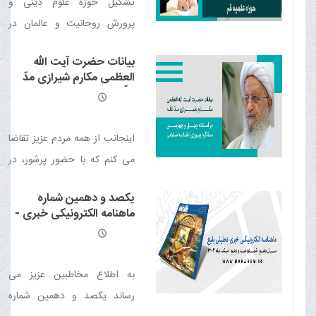
تشکیل حوزۀ علوم دینی و
جهانی؟
پرورش روحانیت و عالمان در
این مکتب و شکل گیری قرائتی
بیانات حضرت آیت الله
صحیح و عالمانه از آموزه های
العظمی مکارم شیرازی مدّ
دین مبین اسلام و رشد و نمو آن
ظلّه در آستانه چهل و
چهارمین سالگرد پیروزی
موجب حفظ و حراست کیان
انقلاب اسلامی
اسلام و مذهب شیعه از دسیسه
اینجانب از همه مردم عزیز تقاضا
ها و انحرافات گردید.
می کنم که با حضور پرشور، در
راهپیمایی 22 بهمن شرکت کنند و
یکصد و دهمین شماره
صدایشان را به گوش جهانیان
ماهنامه الکترونیکی خبری -
برسانند
تحلیلی بلیغ
به اطلاع مخاطبین عزیز می
رساند یکصد و دهمین شماره