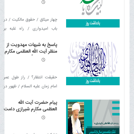
شیرازی مدّ ظلّه العالی
آرزوی دیرین خود رسید
چهار میثاق / حقوق مالکیت / در
باب امیدواری / راه غلبه بر
شیطان / پشتیبان بزرگ ما
پاسخ به شبهات مهدویت از
منظر آیت الله العظمی مکارم
شیرازی مدّ ظلّه العالی
حقیقت انتظار؟ / راز طول عمر
امام زمان علیه السلام / ظهور در
ساحت اندیشه و گفتگو / روایات
پیام حضرت آیت اﷲ
نهی از قیام قبل از ظهور در بوته
العظمی مکارم شیرازی دامت
نقد و بررسی / قیام با شمشیر یا
برکاته به کنگرۀ یکصدمین
سال بازتأسیس حوزۀ علمیۀ
سلاح مدرن؟ / منافات احتمال
قم
جنگ سوم جهانی با ظهور مصلح