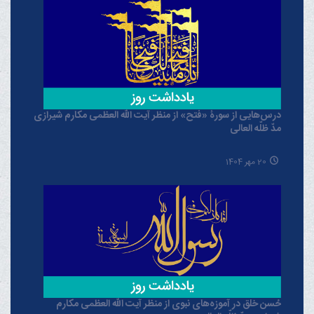
درس‌هایی از سورۀ «فتح» از منظر آیت الله العظمی مکارم شیرازی
مدّ ظلّه العالی
20 مهر 1404
حُسن خلق در آموزه‌های نبوی از منظر آیت الله العظمی مکارم