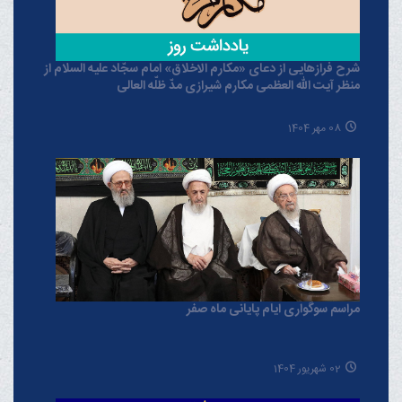
شرح فرازهایی از دعای «مکارم الاخلاق» امام سجّاد علیه السلام از
منظر آیت الله العظمی مکارم شیرازی مدّ ظلّه العالی
08 مهر 1404
مراسم سوگواری ایام پایانی ماه صفر
02 شهریور 1404