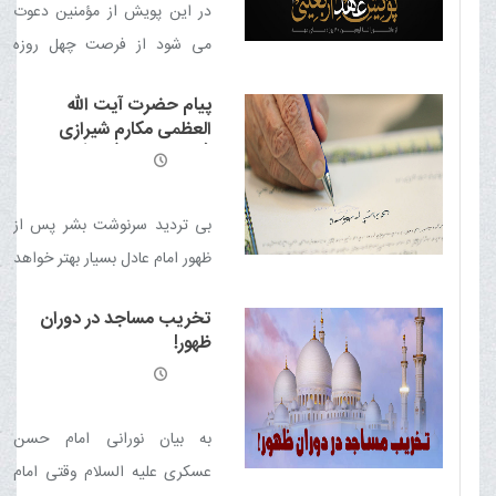
در این پویش از مؤمنین دعوت
می شود از فرصت چهل روزه
عاشورا تا اربعین حسینی دعای
پیام حضرت آیت الله
عهد را بخوانند
العظمی مکارم شیرازی
(دامت برکاته) به گردهمایی
رؤسا و مدیران دانشگاه آزاد
اسلامی با موضوع مهدویت
بی تردید سرنوشت بشر پس از
ظهور امام عادل بسیار بهتر خواهد
بود؛ پرده هاى غفلت كنار رفته،
تخریب مساجد در دوران
عقل ها بيدار شده و برای پذیرش
ظهور!
حکومت الهی مهیا گردیده است
به بیان نورانی امام حسن
عسکری علیه السلام وقتی امام