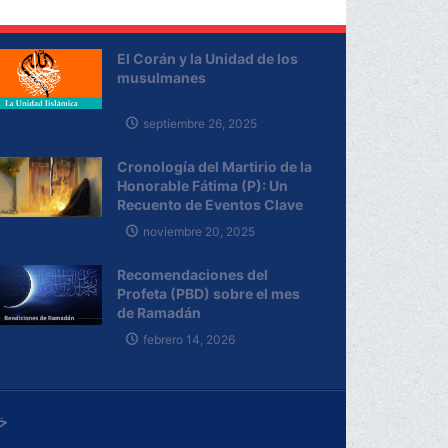
El Corán y la Unidad de los
musulmanes
septiembre 26, 2025
Cronología del Martirio de la
Honorable Fátima (P): Un
Recuento de Eventos Clave
noviembre 20, 2025
Recomendaciones del
Profeta (PBD) sobre el mes
de Ramadán
febrero 14, 2026
خ