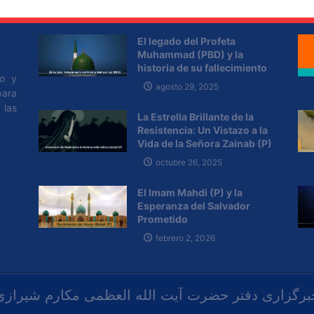
El legado del Profeta
Muhammad (PBD) y la
historia de su fallecimiento
po y
agosto 29, 2025
para
 las
La Estrella Brillante de la
Resistencia: Un Vistazo a la
Vida de la Señora Zainab (P)
octubre 26, 2025
El Imam Mahdi (P) y la
Esperanza del Salvador
Prometido
febrero 2, 2026
برگزاری دفتر حضرت آیت الله العظمی مکارم شیرازی