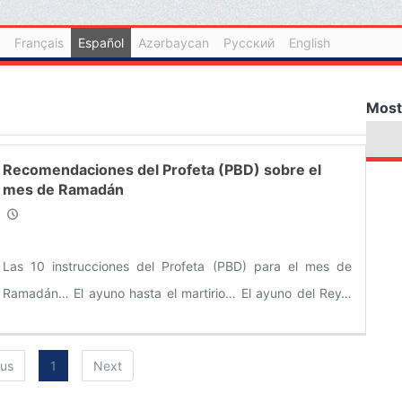
Français
Español
Azərbaycan
Русский
English
Most
Recomendaciones del Profeta (PBD) sobre el
mes de Ramadán
Las 10 instrucciones del Profeta (PBD) para el mes de
Ramadán… El ayuno hasta el martirio… El ayuno del Rey…
El ayuno del Profeta Jesús (P)…
ous
1
Next