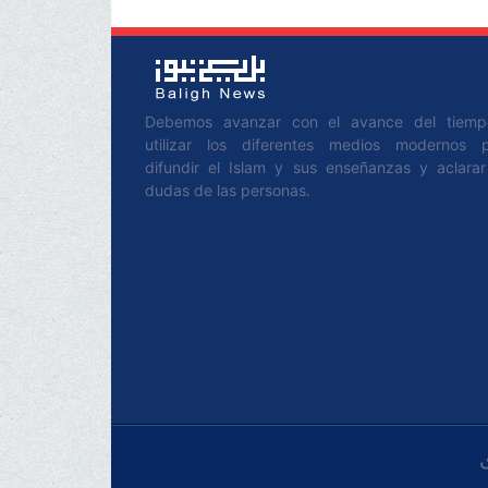
Debemos avanzar con el avance del tiem
utilizar los diferentes medios modernos 
difundir el Islam y sus enseñanzas y aclarar
dudas de las personas.