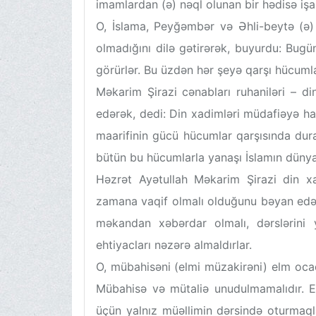
imamlardan (ə) nəql olunan bir hədisə işar
O, İslama, Peyğəmbər və Əhli-beytə (ə
olmadığını dilə gətirərək, buyurdu: Bug
görürlər. Bu üzdən hər şeyə qarşı hücumla
Məkarim Şirazi cənabları ruhaniləri – di
edərək, dedi: Din xadimləri müdafiəyə haz
maarifinin gücü hücumlar qarşısında dur
bütün bu hücumlarla yanaşı İslamın dünyad
Həzrət Ayətullah Məkarim Şirazi din xa
zamana vaqif olmalı olduğunu bəyan edərə
məkandan xəbərdar olmalı, dərslərini 
ehtiyacları nəzərə almaldırlar.
O, mübahisəni (elmi müzakirəni) elm oca
Mübahisə və mütaliə unudulmamalıdır. E
üçün yalnız müəllimin dərsində oturmaql