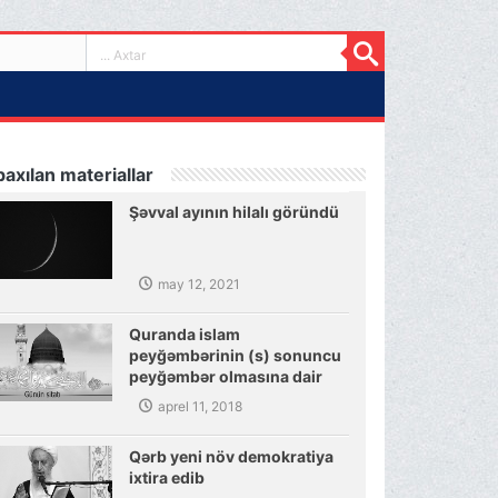
axılan materiallar
Şəvval ayının hilalı göründü
may 12, 2021
Quranda islam
peyğəmbərinin (s) sonuncu
peyğəmbər olmasına dair
sübutlar
aprel 11, 2018
Qərb yeni növ demokratiya
ixtira edib