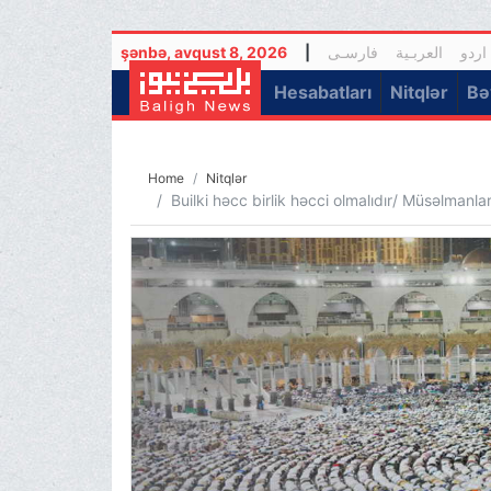
şənbə, avqust 8, 2026
|
فارسـی
العربـیة
اردو
(current)
Hesabatları
Nitqlər
Bə
Home
Nitqlər
Builki həcc birlik həcci olmalıdır/ Müsəlmanl