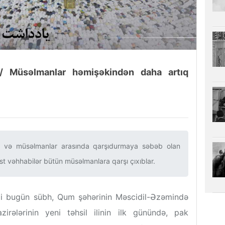
ır/ Müsəlmanlar həmişəkindən daha artıq
dır və müsəlmanlar arasında qarşıdurmaya səbəb olan
st vəhhabilər bütün müsəlmanlara qarşı çıxıblar.‌ ‌
zi bugün sübh, Qum şəhərinin Məscidil-Əzəmində
irələrinin yeni təhsil ilinin ilk günündə, pak