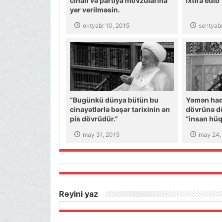
cinah və partiya mövzularına
ixtira edib
yer verilməsin.
oktyabr 10, 2015
sentyabr
“Bugünkü dünya bütün bu
Yəmən hadi
cinayətlərlə bəşər tarixinin ən
dövrünə d
pis dövrüdür.”
“insan hüq
aldanmaya
may 31, 2015
may 24,
Rəyini yaz