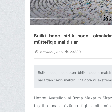
Builki həcc birlik həcci olmalıd
müttəfiq olmalıdırlar
23389
sentyabr 8, 2015
Builki həcc, həqiqətən birlik həcci olmalı
hallardan çəkinilməlidir. Ona görə ki, ekstremi
Həzrət Ayətullah əl-üzma Məkarim Şira
təşkil olunan, özünün fiqhin ali mühaz