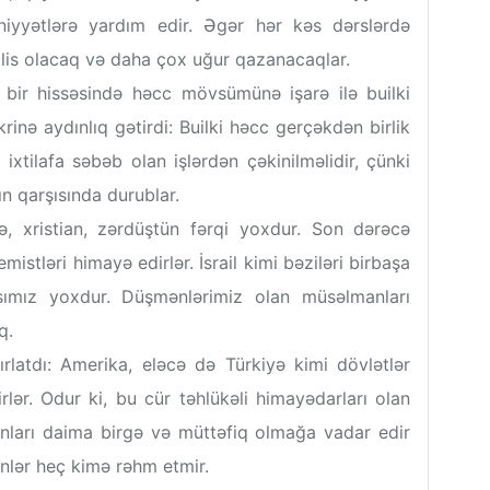
s niyyətlərə yardım edir. Əgər hər kəs dərslərdə
xalis olacaq və daha çox uğur qazanacaqlar.
r bir hissəsində həcc mövsümünə işarə ilə builki
ikrinə aydınlıq gətirdi: Builki həcc gerçəkdən birlik
ixtilafa səbəb olan işlərdən çəkinilməlidir, çünki
n qarşısında durublar.
şiə, xristian, zərdüştün fərqi yoxdur. Son dərəcə
mistləri himayə edirlər. İsrail kimi bəziləri birbaşa
sımız yoxdur. Düşmənlərimiz olan müsəlmanları
q.
ırlatdı: Amerika, eləcə də Türkiyə kimi dövlətlər
rlər. Odur ki, bu cür təhlükəli himayədarları olan
ları daima birgə və müttəfiq olmağa vadar edir
ənlər heç kimə rəhm etmir.