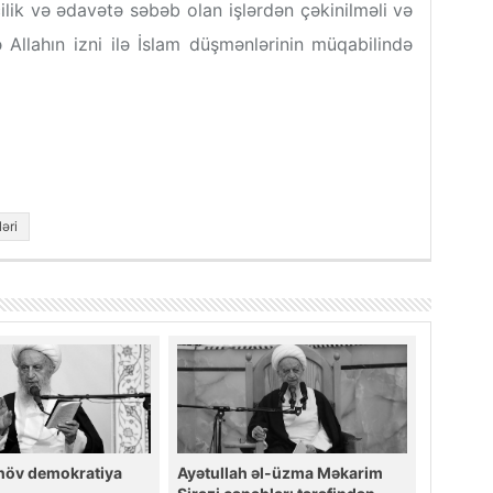
çilik və ədavətə səbəb olan işlərdən çəkinilməli və
llahın izni ilə İslam düşmənlərinin müqabilində
əri
 növ demokratiya
Ayətullah əl-üzma Məkarim