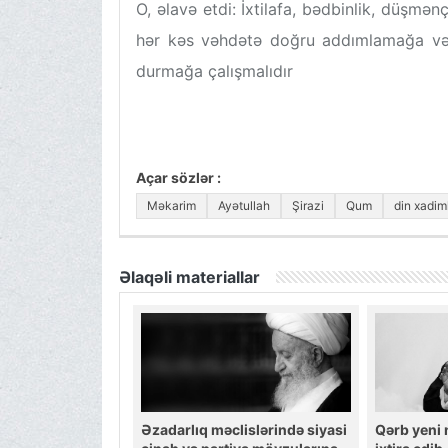
O, əlavə etdi: İxtilafa, bədbinlik, düşmən
hər kəs vəhdətə doğru addımlamağa və A
durmağa çalışmalıdır
Açar sözlər :
Məkarim
Ayətullah
Şirazi
Qum
din xadiml
Əlaqəli materiallar
Əzadarlıq məclislərində siyasi
Qərb yeni