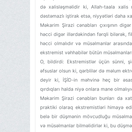
də xalisləşməlidir ki, Allah-taala xali
dəstəmazlı iştirak etsə, niyyətləri daha 
Məkarim Şirazi cənabları çıxışının digə
həcci digər illərdəkindən fərqli bilərək, f
həcci olmalıdır və müsəlmanlar arasında 
ekstremist vəhhabilər bütün müsəlmanları
O, bildirdi: Ekstremistlər üçün sünni, 
əfsuslar olsun ki, qərblilər də məlum ektre
deyir ki, İŞİD-in məhvinə heç bir əsa
qırdıqları halda niyə onlara mane olmalıyı
Məkarim Şirazi cənabları bunları da xat
praktiki olaraq ekstremistləri himayə edi
belə bir düşmənin mövcudluğu müsəlman
və müsəlmanlar bilməlidirlər ki, bu düşm