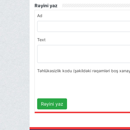
Rəyini yaz
Ad
Text
Təhlükəsizlik kodu (şəkildəki rəqəmləri boş xana
Rəyini yaz