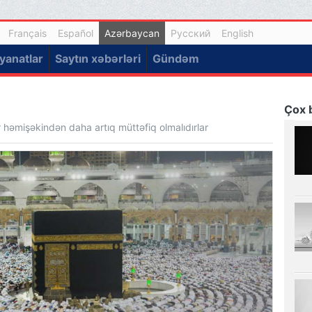
Français
Español
Azərbaycan
Русский
English
yanatlar
Saytın xəbərləri
Gündəm
Çox b
ar həmişəkindən daha artıq müttəfiq olmalıdırlar