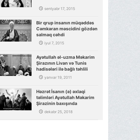
sentyabr 17, 2015
Bir qrup insanın müqəddəs
Cəmkəran məscidini gözdən
salmaq cəhdi
iyul 7, 2015
Ayətullah əl-uzma Məkarim
Şirazının Livan və Tunis
hadisələri ilə bağlı təhlili
yanvar 19, 2011
Həzrət İsanın (ə) əxlaqi
təlimləri Ayətullah Məkarim
Şirazinin baxışında
dekabr 25, 2018