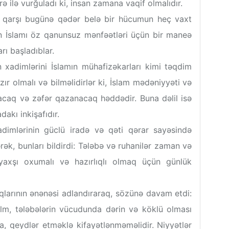
ə ilə vurğuladı ki, insan zamana vaqif olmalıdır.
) qarşı bugünə qədər belə bir hücumun heç vaxt
ün İslamı öz qanunsuz mənfəətləri üçün bir maneə
rı başladıblar.
n xadimlərini İslamın mühafizəkarları kimi təqdim
ır olmalı və bilməlidirlər ki, İslam mədəniyyəti və
acaq və zəfər qazanacaq həddədir. Buna dəlil isə
akı inkişafıdır.
dimlərinin güclü iradə və qəti qərar sayəsində
k, bunları bildirdi: Tələbə və ruhanilər zaman və
yaxşı oxumalı və hazırlıqlı olmaq üçün günlük
qlarının ənənəsi adlandıraraq, sözünə davam etdi:
lm, tələbələrin vücudunda dərin və köklü olması
a, qeydlər etməklə kifayətlənməməlidir. Niyyətlər