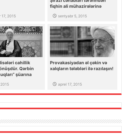
Şirazi cənabları tərəfindən
fiqhin ali mühazirələrinə
(“Müzaribə” babı) start verilir.
 17, 2015
sentyabr 5, 2015
sələri cahillik
Provakasiyadan əl çəkin və
önüşdür. Qərbin
xalqların tələbləri ilə razılaşın!
uqları” şüarına
q!
 2015
aprel 17, 2015