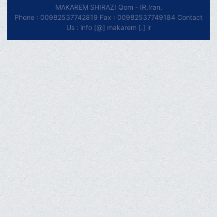
MAKAREM SHIRAZI Qom - IR.Iran.
Phone : 00982537742819 Fax : 00982537749184 Contact
Us : info [@] makarem [.] ir