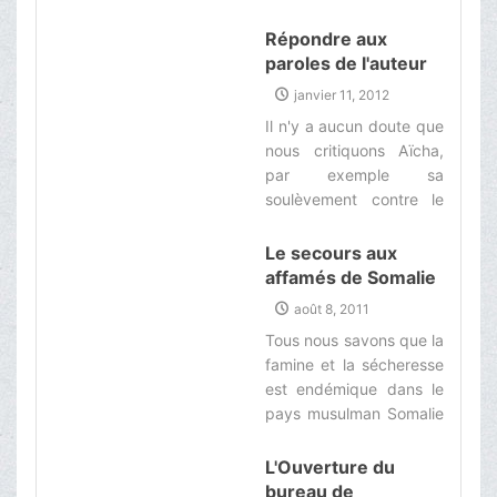
du bureau de son
Eminence Grand
Répondre aux
Ayatollah Makarem
paroles de l'auteur
Shirazi a été
du livre « Al-
janvier 11, 2012
officiellement lancée.‌
Fâahicha Vadjhu
Il n'y a aucun doute que
Akhir Li-Aïcha »
nous critiquons Aïcha,
par exemple sa
soulèvement contre le
commandeur des
Croyants 'Ali, que la paix
Le secours aux
soit sur Lui, qui causa la
affamés de Somalie
mort de vingt mille
est un devoir divin
août 8, 2011
hommes. Mais vous
Tous nous savons que la
avez attribuez les
famine et la sécheresse
mauvais actes àAïcha
est endémique dans le
qui est considéré
pays musulman Somalie
comme une humiliation
et plus de mille homme
au Saint Prophète, que
sont en danger de la
L'Ouverture du
le salut de Dieu soit sur
mort. Il est le devoir des
bureau de
Lui et sur sa Famille.‌