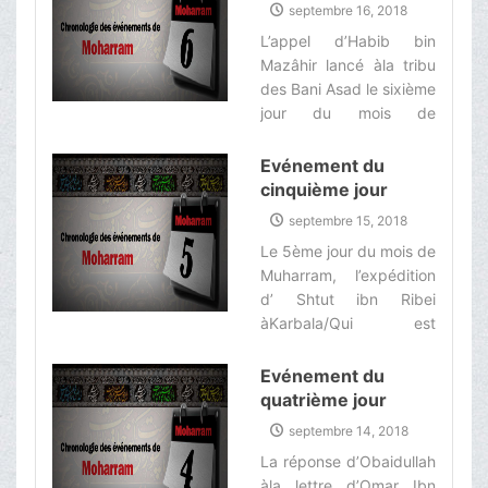
Moharram
septembre 16, 2018
àOmar ibn Sa’ad/La
L’appel d’Habib bin
parole de l’Imam
Mazâhir lancé àla tribu
Hussein (as)
des Bani Asad le sixième
àHar’thimah ibn Salim.‌
jour du mois de
Muharran/La tribu des
Bani Asad et l’apathie
Evénement du
dans l’assistance de
cinquième jour
l’Imam Hussein (as)/ Le
septembre 15, 2018
sixième jour, la lettre de
Le 5ème jour du mois de
l’Imam (as) de Karbala
Muharram, l’expédition
pour son frère
d’ Shtut ibn Ribei
Muhammad ibn
àKarbala/Qui est
Hanafiyah et les Bani
l’homme aux mille
Hachim.‌
visages de
Evénement du
Kuffa ?/L’arrivée de
quatrième jour
Hesin ibn Numeir
septembre 14, 2018
àKuffa/Le 5ème jour du
La réponse d’Obaidullah
mois de Muharram,
àla lettre d’Omar Ibn