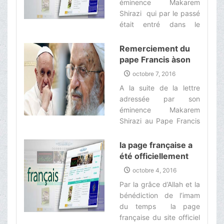
éminence Makarem
apparition solennelle –
Shirazi qui par le passé
àqui j’exprime tous mes
était entré dans le
hommages, tout en
cercle des médias
priant Allah le Sublime
audiovisuels a jugé
Remerciement du
de vous accorder
opportun de lancer un
pape Francis àson
longévité et vous
page multimédia
Eminence l’Ayatollah
protéger pour veiller sur
octobre 7, 2016
spécialisée‌
Makarem Shirazi
les orphelins de la
A la suite de la lettre
famille de Mohammad
adressée par son
(ç) partout dans le
éminence Makarem
monde.‌
Shirazi au Pape Francis
leader pontifical des
Catholiques du monde,
la page française a
le Vatican a réagi pareil
été officiellement
àtravers une lettre
lancée
octobre 4, 2016
officielle confidentielle
Par la grâce d’Allah et la
dans laquelle il remercie
bénédiction de l’imam
son éminence Makarem
du temps la page
Shirazi.‌
française du site officiel