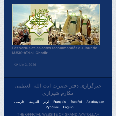
Les vertus et les actes recommandés du Jour de
l&#39;Aïd al-Ghadir
juin 3, 2026
خبرگزاری دفتر حضرت آیت الله العظمی
مکارم شیرازی
فارسـی
العربـیة
اردو
Français
Español
Azərbaycan
Русский
English
THE OFFICIAL WEBSITE OF GRAND AYATOLLAH