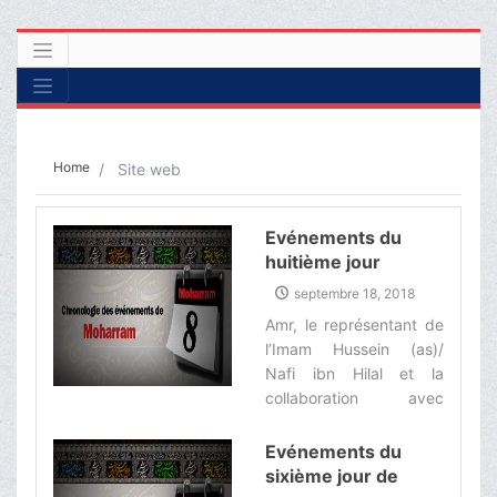
Home
Site web
Evénements du
huitième jour
septembre 18, 2018
Amr, le représentant de
l’Imam Hussein (as)/
Nafi ibn Hilal et la
collaboration avec
Abbas (as) dans la
distribution
Evénements du
d’eau/L’ultimatum du
sixième jour de
prince des croyants (as)