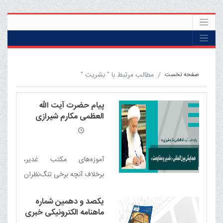
مطالب مرتبط با " بشریت "
صفحه نخست
پیام حضرت آیت الله
العظمی مکارم شیرازی
دامت برکاته به همایش
بین‌المللی غدیر و مقاومت
آموزه‌های مکتب غدیر،
برخلاف آنچه برخی تنگ‌نظران
می‌پندارند، می‌تواند یکی از
یکصد و دهمین شماره
مهم‌ترین محورهای اجتماع،
ماهنامه الکترونیکی خبری
همگرایی و وحدت امت