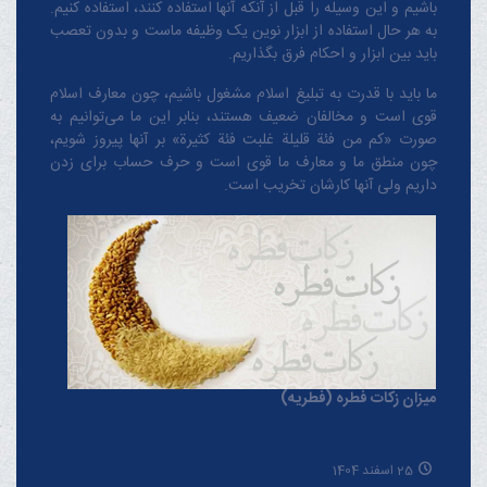
باشیم و این وسیله را قبل از آنکه آنها استفاده کنند، استفاده کنیم.
فرهنگ سازی است
به هر حال استفاده از ابزار نوین یک وظیفه ماست و بدون تعصب
باید بین ابزار و احکام فرق بگذاریم.
ما باید با قدرت به تبلیغ اسلام مشغول باشیم، چون معارف اسلام
قوی است و مخالفان ضعیف هستند، بنابر این ما می‌توانیم به
صورت «کم من فئة قلیلة غلبت فئة کثیرة» بر آنها پیروز شویم،
چون منطق‌ ما و معارف ‌ما قوی است و حرف حساب برای زدن
داریم ولی آنها کارشان تخریب است.
میزان زکات فطره (فطریه)
25 اسفند 1404