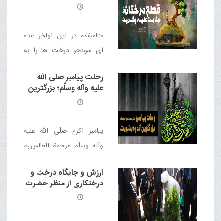
متاسفانه در این اواخر عده
ای سودجو درخت ها را به
بهانه های مختلف قطع می
رحلت پيامبر صلّی الله
کنند؛ این در واقع یک جنایت
علیه وآله وسلّم؛ بزرگترین
است.
اندوه بشریت
پيامبر اکرم
صلّی الله علیه
وآله وسلّم
«رحمة للعالمين»
بود؛ او به همه انسان ها تعلّق
ارزش و جایگاه درخت و
داشت و همه را تحت توجّه و
درختکاری از منظر حضرت
عنايت قرار مى داد
آیت الله العظمی مکارم
شیرازی