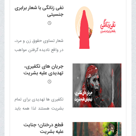
یکی امریکا در بمباران
مصیبت های تاریخ اسلام/
نفی زنانگی با شعار برابری
هسته‌ای ژاپن و دیگری
عزاى پیامبر صلّی الله علیه
جنسیتی
صدام در بمباران شیمیایی
وآله وسلّم و بى تابى ها
حلبچه و سردشت که کردها را
با بمب شیمیایی کشت
شعار تساوی حقوق زن و مرد،
در واقع نادیده گرفتن مواهب
طبیعی زنان(زنانگی) و نفی
جریان های تکفیری،
مسئولیت بی بدیل بانوان در
تهدیدی علیه بشریت
راه تکامل بشریت است
تکفیری ها تهدیدی برای تمام
بشریت هستند لذا همه باید
مقابل آن ایستادگی کنند
قطع درختان؛ جنایت
علیه بشریت