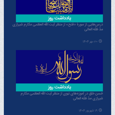
درس‌هایی از سورۀ «فتح» از منظر آیت الله العظمی مکارم شیرازی
مدّ ظلّه العالی
20 مهر 1404
حُسن خلق در آموزه‌های نبوی از منظر آیت الله العظمی مکارم
شیرازی مدّ ظلّه العالی
19 شهریور 1404