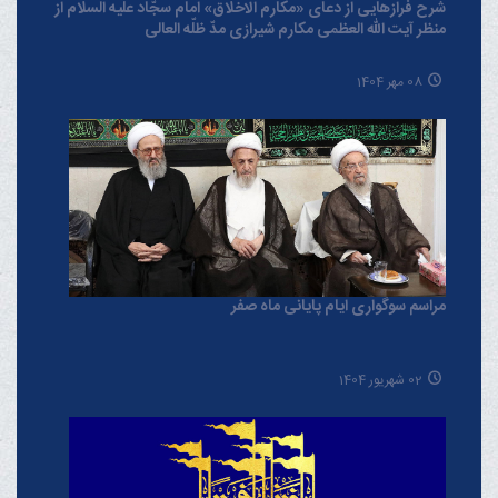
شرح فرازهایی از دعای «مکارم الاخلاق» امام سجّاد علیه السلام از
منظر آیت الله العظمی مکارم شیرازی مدّ ظلّه العالی
08 مهر 1404
مراسم سوگواری ایام پایانی ماه صفر
02 شهریور 1404