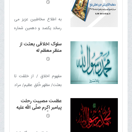
- تحلیلی بلیغ
اسلامی باشد.
به اطلاع مخاطبین عزیز می
رساند یکصد و دهمین شماره
ماهنامه الکترونیکی خبری -
سلوک اخلاقی بعثت از
تحلیلی بلیغ (اسفند 1403)
منظر معظم له
منتشر شد
مفهوم اخلاق / از خلقت تا
بعثت/ مظهر خُلق عظيم/ مراد
از خلق عظیم نبوی چیست ؟/
عظمت مصیبت رحلت
بعثت نبوی ؛ تجلی عینیت
پیامبر اکرم صلّی الله علیه
اخلاق و سیاست/ بعثت نبوی؛
وآله وسلّم از منظر حضرت
آیت الله العظمی مکارم
نفی حقوق اومانیستی و
شیرازی
اثبات اخلاق اجتماعی/ جامعه