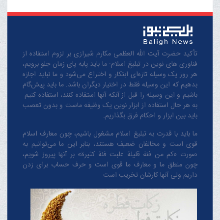
تأکید حضرت آیت الله العظمی مکارم شیرازی بر لزوم استفاده از
فناوری های نوین در تبلیغ اسلام: ما باید پابه پای زمان جلو برویم،
هر روز یک وسیله تازه‌ای ابتکار و اختراع می‌شود و ما نباید اجازه
بدهیم که این وسیله فقط در اختیار دیگران باشد. ما باید پیش‌گام
باشیم و این وسیله را قبل از آنکه آنها استفاده کنند، استفاده کنیم.
به هر حال استفاده از ابزار نوین یک وظیفه ماست و بدون تعصب
باید بین ابزار و احکام فرق بگذاریم.
ما باید با قدرت به تبلیغ اسلام مشغول باشیم، چون معارف اسلام
قوی است و مخالفان ضعیف هستند، بنابر این ما می‌توانیم به
صورت «کم من فئة قلیلة غلبت فئة کثیرة» بر آنها پیروز شویم،
چون منطق‌ ما و معارف ‌ما قوی است و حرف حساب برای زدن
داریم ولی آنها کارشان تخریب است.