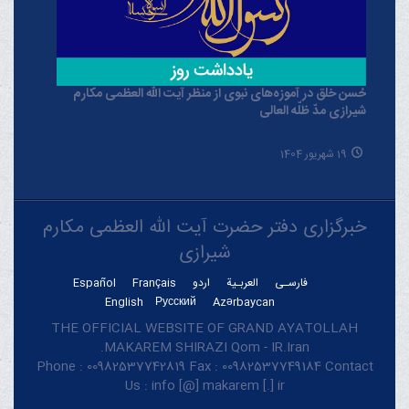
حُسن خلق در آموزه‌های نبوی از منظر آیت الله العظمی مکارم
شیرازی مدّ ظلّه العالی
19 شهریور 1404
خبرگزاری دفتر حضرت آیت الله العظمی مکارم
شیرازی
فارسـی
العربـیة
اردو
Français
Español
English
Русский
Azərbaycan
THE OFFICIAL WEBSITE OF GRAND AYATOLLAH
MAKAREM SHIRAZI Qom - IR.Iran.
Phone : 00982537742819 Fax : 00982537749184 Contact
Us : info [@] makarem [.] ir