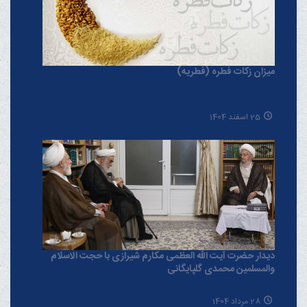
میزان زکات فطره (فطریه)
25 اسفند 1404
دیدار حضرت آیت الله العظمی مکارم شیرازی با حجت الاسلام
والمسلمین محمدی گلپایگانی
28 مرداد 1404