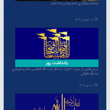
مراسم سوگواری ایام پایانی ماه صفر
02 شهریور 1404
درس‌هایی از سورۀ «فتح» از منظر آیت الله العظمی مکارم شیرازی
مدّ ظلّه العالی
20 مهر 1404