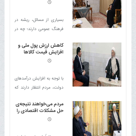
نظام وکالت و توجه به
مسائل فرهنگی
است.
بسیاری از مسائل، ریشه در
فرهنگ عمومی دارند؛ چه در
رفتار قضات، چه در میان وکلا
کاهش ارزش پول ملی و
و مراجعان و لازم است با
افزایش قیمت کالاها
آموزش و فرهنگ‌سازی، این
مردم را به شدت آزار
می‌دهد
نگاه اصلاح شود.
با توجه به افزایش درآمدهای
دولت، مردم انتظار دارند که
در سفره های خود آن را
مردم می‌خواهند نتیجه‌ی
احساس کنند
حل مشکلات اقتصادی را
در سفره‌هایشان ببینند