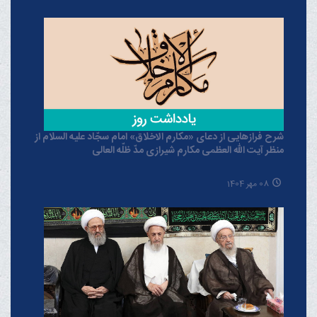
شرح فرازهایی از دعای «مکارم الاخلاق» امام سجّاد علیه السلام از
منظر آیت الله العظمی مکارم شیرازی مدّ ظلّه العالی
08 مهر 1404