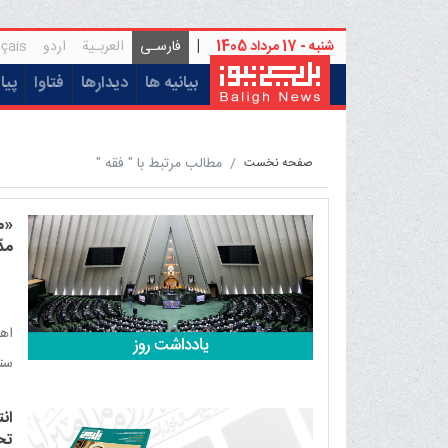
شنبه - 17 مرداد 1405
|
فارسـی
العربـیة
اردو
çais
(current)
بیانیه ها
دیدارها
فتاوا
پیا
مطالب مرتبط با " فقه "
صفحه نخست
«م
مدّ
اهم
ست
نظا
ان
ساخ
تح