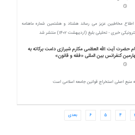
ور / برای سازندگی / مشورت و مقتضیات زمان / ولایت، فقاهت و
رت / در برابر استبداد / مردم، رکن اصلی حکمرانی
اطلاع مخاطبین عزیز می رساند هشتاد و هشتمین شماره ماهنامه
ترونیکی خبری - تحلیلی بلیغ (اردیبهشت 1402) منتشر شد
ام حضرت آیت الله العظمی مکارم شیرازی دامت برکاته به
ارمین کنفرانس بین المللی «فقه و قانون»
 منبع اصلی استخراج قوانین جامعه اسلامی است
4
5
6
بعدی