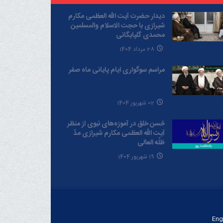
دیدار حضرت آیت الله العظمی مکارم
شیرازی با حجت الاسلام والمسلمین
محمدی گلپایگانی
28 مرداد 1404
مراسم سوگواری ایام پایانی ماه صفر
02 شهریور 1404
حُسن خلق در آموزه‌های نبوی از منظر
آیت الله العظمی مکارم شیرازی مدّ
ظلّه العالی
19 شهریور 1404
Eng