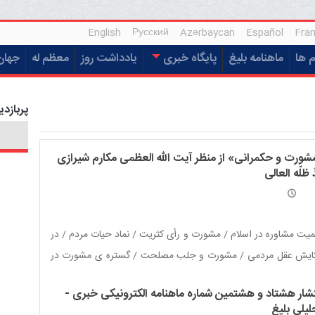
English
Русский
Azərbaycan
Español
Fran
م ها
ماهنامه بلیغ
پایگاه خبری
یادداشت روز
معظم له
جهان
پربازدی
شورت و حکمرانی» از منظر آیت الله العظمی مکارم شیرازی
 ظلّه العالی
یت مشاوره در اسلام / مشورت و رأی کثریت / نماد حیات مردم / در
ایش عقل مردمی / مشورت و جلب مصلحت / گستره ی مشورت در
م اسلامی / جایگاه واقعی مشورت‏ / مشورت و اعتباریات اجتماعی /
تشار هشتاد و هشتمین شماره ماهنامه الکترونیکی خبری -
تار سازمانی مشورت / با این سه گروه مشورت نکنید / ویژگی های
لیلی بلیغ