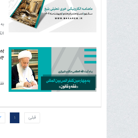
مشا
مشو
به 
الک
پی
چه
فقه
قبلی
1
2