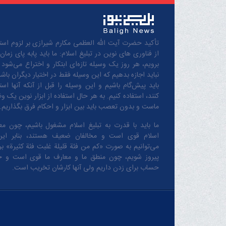
تأکید حضرت آیت الله العظمی مکارم شیرازی بر لزوم استف
از فناوری های نوین در تبلیغ اسلام: ما باید پابه پای زمان
برویم، هر روز یک وسیله تازه‌ای ابتکار و اختراع می‌شود 
نباید اجازه بدهیم که این وسیله فقط در اختیار دیگران باشد
باید پیش‌گام باشیم و این وسیله را قبل از آنکه آنها است
کنند، استفاده کنیم. به هر حال استفاده از ابزار نوین یک و
ماست و بدون تعصب باید بین ابزار و احکام فرق بگذاریم.
ما باید با قدرت به تبلیغ اسلام مشغول باشیم، چون مع
اسلام قوی است و مخالفان ضعیف هستند، بنابر این
می‌توانیم به صورت «کم من فئة قلیلة غلبت فئة کثیرة» بر 
پیروز شویم، چون منطق‌ ما و معارف ‌ما قوی است و 
حساب برای زدن داریم ولی آنها کارشان تخریب است.