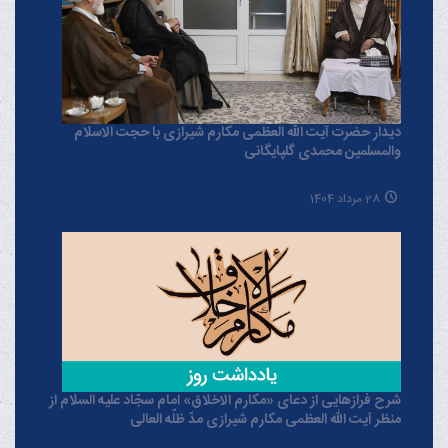
دیدار حضرت آیت الله العظمی مکارم شیرازی با حجت الاسلام
والمسلمین محمدی گلپایگانی
28 مرداد 1404
شرح فرازهایی از دعای «مکارم الاخلاق» امام سجّاد علیه السلام از
منظر آیت الله العظمی مکارم شیرازی مدّ ظلّه العالی