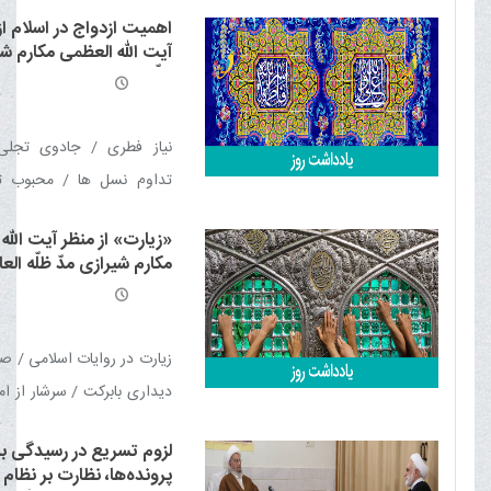
ذاتی انسان / عالی ترین مر
اهمیت ازدواج در اسلام از
/ شکر نعمت / شهود فطری خ
آیت الله العظمی مکارم شی
ظلّه العالی
نیاز فطری / جادوی تجل
تداوم نسل ها / محبوب تر
بازتاب مسئولیت پذیری / ا
«زیارت» از منظر آیت الله
نبوی / بیمۀ نصف دین / سلا
مکارم شیرازی مدّ ظلّه العا
انسانی / گشایش رحمت 
اهمیت واسطه گری ازدوا
مسئولیم
زیارت در روایات اسلامى / ص
دیداری بابرکت / سرشار از ام
در مسیر تربیت / هنگامۀ ا
لزوم تسریع در رسیدگی ب
احترام و بزرگداشت / تجلّی
پرونده‌ها، نظارت بر نظام 