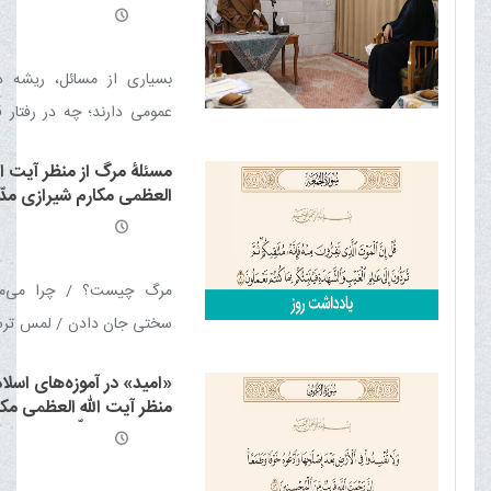
زیارت؛ نیازمند تبیین
توجه به مسائل فرهنگی
بسیاری از مسائل، ریشه 
عمومی دارند؛ چه در رفتار 
در میان وکلا و مراجعان و لا
مسئلۀ مرگ از منظر آیت ال
آموزش و فرهنگ‌سازی، این ن
العظمی مکارم شیرازی مدّ 
شود.
العالی
مرگ چیست؟ / چرا می‌م
سختی جان دادن / لمس تر
/ بی‌خبری / لحظۀ مرگ! / آ
«امید» در آموزه‌های اسلام
منظر آیت الله العظمی مکا
شیرازی مدّ ظلّه العالی