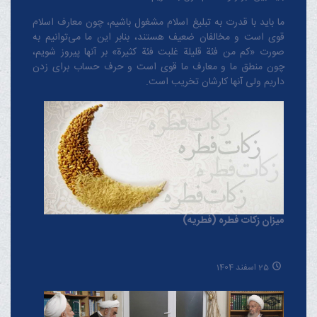
ما باید با قدرت به تبلیغ اسلام مشغول باشیم، چون معارف اسلام
قوی است و مخالفان ضعیف هستند، بنابر این ما می‌توانیم به
صورت «کم من فئة قلیلة غلبت فئة کثیرة» بر آنها پیروز شویم،
چون منطق‌ ما و معارف ‌ما قوی است و حرف حساب برای زدن
داریم ولی آنها کارشان تخریب است.
میزان زکات فطره (فطریه)
25 اسفند 1404