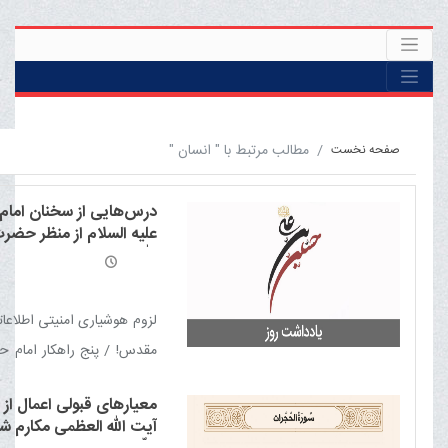
مطالب مرتبط با " انسان "
صفحه نخست
درس‌هایی از سخنان اما
علیه السلام از منظر حضر
الله العظمی مکارم شیرازی 
العالی
لزوم هوشیاری امنیتی اطلاع
مقدس! / پنج راهکار امام ح
السلام برای مرد گناه کار / ن
معیارهای قبولی اعمال از 
و خودنمایی / ثواب یک س
آیت الله العظمی مکارم شی
وسیله تا هدف / کاری نکن 