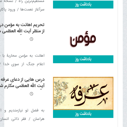
مستقیم‌ترین راه / نسخه 
سرآغاز نعمت‌ها / ورود پاکا
قرآن / خشوع کوه در برابر ق
تحریم اهانت به مؤمن در 
قرآن / برترین معیار شنا
از منظر آیت الله العظمی م
فصل / سفره ی ضیافت الهی
شیرازی مدّ ظلّه العالی
حاملان قرآن / معیار شخصیت
عصر جاهلیت / جهل و فقر و 
اهانت به مؤمن محاربۀ با
تحول جاهلیت در سایه قرآن
اعلام جنگ از سوی خدا / 
توهین به اهل بیت علیهم 
درس هایی از دعای عرفه ا
ترور شخصیت / كم ترین اها
آیت الله العظمی مکارم شی
/ حرمت مؤمن / حرمت آزار 
ظلّه العالی
به فضل تو نیازمندیم و ا
هراسان / فقر ذاتی انسا