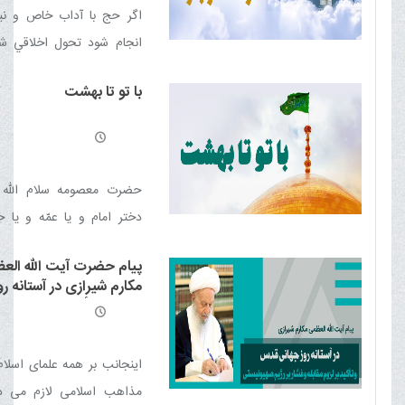
اگر حج با آداب خاص و ن
انجام شود تحول اخلاقي ش
در انسان ايجاد می كند و او 
با تو تا بهشت
بندگی غير خدا آزاد ساخته و 
بندگی خاص خداوند نائل می 
حضرت معصومه سلام الله عل
دختر امام و يا عمّه و يا خ
نبود، بلكه دارای مدارجی از م
پیام حضرت آیت الله الع
و تقوا و عبادت فوق العاده بود
مکارم شیرازی در آستانه ر
قدس و تأکید بر لزوم مقاب
فشار بر رژیم صهیونیستی
اینجانب بر همه علمای اسلام
مذاهب اسلامی لازم می دا