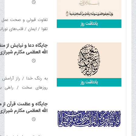
ظلّه العالی
پوزش شوی / پل عبور به سوی
جزای کسی که صدای یاری ا
تفاوت قبولی و صحت عمل /
السلام را بشنود و بها ندهد 
تقوا / ایمان / قلب‌های نوران
چهره نعمت! / پیامبر صلّی الله
رضایت خداوند / اخلاص / ن
وسلّم اینگونه بود
جایگاه دعا و نیایش از من
رکن اساسی قبولی ا
الله العظمی مکارم شیرازی 
ولایت‌پذیری
العالی
به رنگ خدا / راز آرامش و
روزهای سخت / راهی برا
شخصیت / راه رهایی از اض
جایگاه و عظمت قرآن از م
درونی / نقش نیایش در س
الله العظمی مکارم شیرازی 
/ از شیوه های پرورش ایمان
العالی