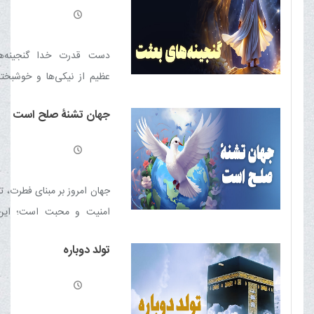
«مَنْ‏ عَرَفَ‏ نَفْسَهُ‏ فَقَدْ عَرَفَ‏ ر
خودشناسی
دست قدرت خدا گنجینه‌ها
عظیم از نیکی‌ها و خوشبختی
نهاد آدمى گذارده و در د
جهان تشنۀ صلح است
انواع بذرهاى گل‌هاى معطّر
روحانى و میوه‌هاى گوناگ
انسانى پاشیده اما گناهان آن
مى‌سازد
جهان امروز بر مبنای فطرت، 
امنیت و محبت است؛ اي
عمومى انسان‌هاست
تولد دوباره