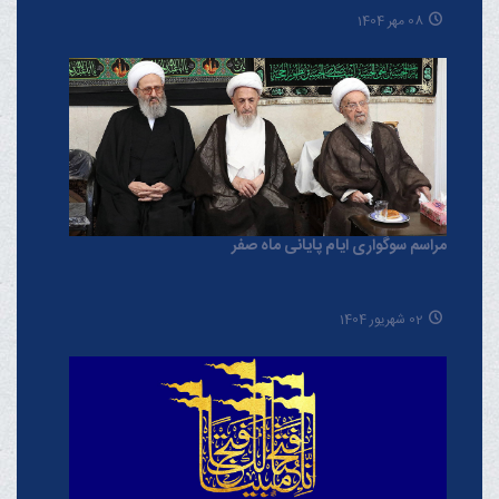
08 مهر 1404
مراسم سوگواری ایام پایانی ماه صفر
02 شهریور 1404