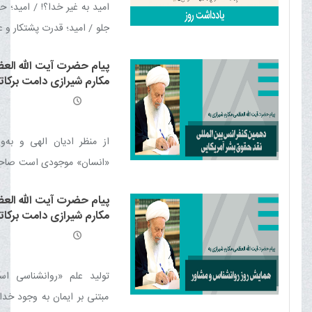
امید به غیر خدا؟! / امید؛ ح
جلو / امید؛ قدرت پشتکار و ع
در بدترین شرایط زندگی 
پیام حضرت آیت الله الع
تعادل در امید و امیدآفرینی
مکارم شیرازی دامت برکاته
دهمین کنفرانس بین الملل
حقوق بشر آمریکایی
از منظر اديان الهی و به‌وی
«انسان» موجودی است صاح
و شرافت، با اين حال اگر ه
پیام حضرت آیت الله الع
شریف از مسیر فطرت و عدا
مکارم شیرازی دامت برکاته
گردد و حقوقی را نقض کند خ
همایش روز روانشناس و 
را ظلوم می‌خواند.
تولید علم «روانشناسی اس
مبتنی بر ایمان به وجود خدا