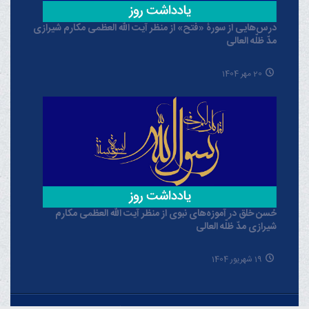
درس‌هایی از سورۀ «فتح» از منظر آیت الله العظمی مکارم شیرازی
مدّ ظلّه العالی
20 مهر 1404
حُسن خلق در آموزه‌های نبوی از منظر آیت الله العظمی مکارم
شیرازی مدّ ظلّه العالی
19 شهریور 1404