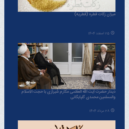
میزان زکات فطره (فطریه)
25 اسفند 1404
دیدار حضرت آیت الله العظمی مکارم شیرازی با حجت الاسلام
والمسلمین محمدی گلپایگانی
28 مرداد 1404