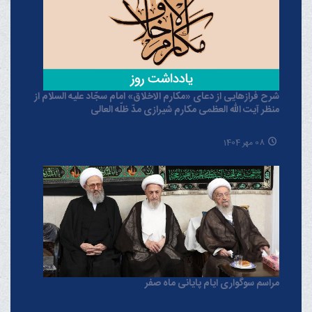
شرح فرازهایی از دعای «مکارم الاخلاق» امام سجّاد علیه السلام از
منظر آیت الله العظمی مکارم شیرازی مدّ ظلّه العالی
08 مهر 1404
مراسم سوگواری ایام پایانی ماه صفر