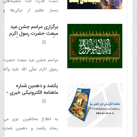
دست قدرت خدا گنجینه‌هاى
بسیار عظیم از نیکی‌ها و
خوشبختی‌ها را در نهاد آدمى
برگزاری مراسم جشن عید
گذارده و در دل‌هایشان انواع
مبعث حضرت رسول اکرم
بذرهاى گل‌هاى معطّر معنوى و
صلّی الله علیه وآله وسلّم
روحانى و میوه‌هاى گوناگون
فضایل انسانى پاشیده اما گناهان
مراسم جشن عید مبعث حضرت
آن را مستور مى‌سازد
رسول اکرم صلّی الله علیه وآله
وسلّم برگزار می شود
یکصد و دهمین شماره
ماهنامه الکترونیکی خبری -
تحلیلی بلیغ
به اطلاع مخاطبین عزیز می
رساند یکصد و دهمین شماره