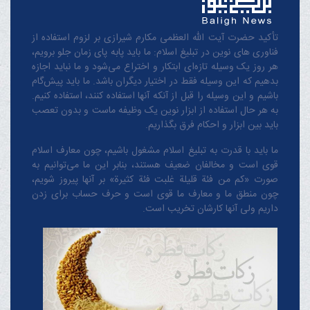
تأکید حضرت آیت الله العظمی مکارم شیرازی بر لزوم استفاده از
فناوری های نوین در تبلیغ اسلام: ما باید پابه پای زمان جلو برویم،
هر روز یک وسیله تازه‌ای ابتکار و اختراع می‌شود و ما نباید اجازه
بدهیم که این وسیله فقط در اختیار دیگران باشد. ما باید پیش‌گام
باشیم و این وسیله را قبل از آنکه آنها استفاده کنند، استفاده کنیم.
به هر حال استفاده از ابزار نوین یک وظیفه ماست و بدون تعصب
باید بین ابزار و احکام فرق بگذاریم.
ما باید با قدرت به تبلیغ اسلام مشغول باشیم، چون معارف اسلام
قوی است و مخالفان ضعیف هستند، بنابر این ما می‌توانیم به
صورت «کم من فئة قلیلة غلبت فئة کثیرة» بر آنها پیروز شویم،
چون منطق‌ ما و معارف ‌ما قوی است و حرف حساب برای زدن
داریم ولی آنها کارشان تخریب است.