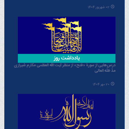
02 شهریور 1404
درس‌هایی از سورۀ «فتح» از منظر آیت الله العظمی مکارم شیرازی
مدّ ظلّه العالی
20 مهر 1404