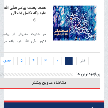
ماهنامه الکترونیکی خبری -
هدف بعثت پیامبر صلّی الله
تحلیلی بلیغ (فروردین 1400)
علیه وآله تکامل اخلاقی
منتشر شد
انسانهاست
در حدیث معروفی از پیامبر
اکرم صلّی الله علیه وآله می
خوانیم: «انما بعثت لاتمم مکارم
الاخلاق؛ من تنها برای تکمیل
قبلی
1
2
3
4
5
بعدی
فضایل اخلاقی مبعوث شده ام»
پربازدیدترین ها
مشاهده عناوین بیشتر