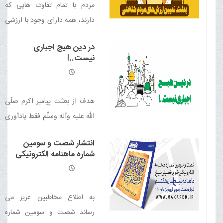
مردم با تمام تفاوت هايى كه
دارند، همه داراى وجود با ارزشى
هستند يعنى وجود آن ها
در دین هیچ اجباری
همچون معادن گرانبهاست كه
نیست..!
بايد زير نظر معدن شناس
استخراج شود
هدف از بعثت پيامبر اکرم صلّی
الله علیه وآله وسلّم فقط يادآورى
فطرت انسان هاست و هيچ گونه
انتشار شصت و سومین
تسلّط و سلطه اى بر آن ها ندارد
شماره ماهنامه الکترونیکی
خبری - تحلیلی بلیغ
به اطلاع مخاطبین عزیز می
رساند شصت و سومین شماره