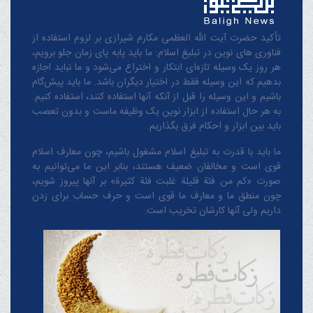
تأکید حضرت آیت الله العظمی مکارم شیرازی بر لزوم استفاده از
فناوری های نوین در تبلیغ اسلام: ما باید پابه پای زمان جلو برویم،
هر روز یک وسیله تازه‌ای ابتکار و اختراع می‌شود و ما نباید اجازه
بدهیم که این وسیله فقط در اختیار دیگران باشد. ما باید پیش‌گام
باشیم و این وسیله را قبل از آنکه آنها استفاده کنند، استفاده کنیم.
به هر حال استفاده از ابزار نوین یک وظیفه ماست و بدون تعصب
باید بین ابزار و احکام فرق بگذاریم.
ما باید با قدرت به تبلیغ اسلام مشغول باشیم، چون معارف اسلام
قوی است و مخالفان ضعیف هستند، بنابر این ما می‌توانیم به
صورت «کم من فئة قلیلة غلبت فئة کثیرة» بر آنها پیروز شویم،
چون منطق‌ ما و معارف ‌ما قوی است و حرف حساب برای زدن
داریم ولی آنها کارشان تخریب است.