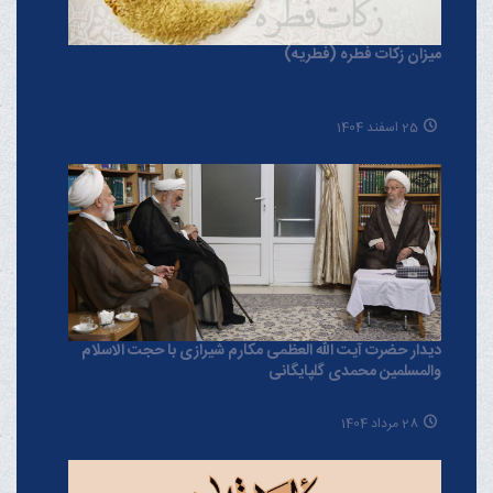
میزان زکات فطره (فطریه)
25 اسفند 1404
دیدار حضرت آیت الله العظمی مکارم شیرازی با حجت الاسلام
والمسلمین محمدی گلپایگانی
28 مرداد 1404