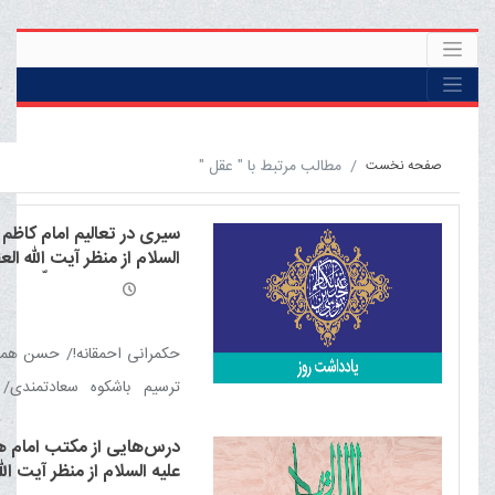
مطالب مرتبط با " عقل "
صفحه نخست
سیری در تعالیم امام کاظم 
السلام از منظر آیت الله ال
مکارم شیرازی مدّ ظلّه العال
حکمرانی احمقانه!/ حسن هم
ترسیم باشکوه سعادتمندی/
پرسود/ در پی عقل کامل/ گ
درس‌هایی از مکتب امام 
کوچک وقتی که انبوه‏ می‏شود!
علیه السلام از منظر آیت الل
برتر