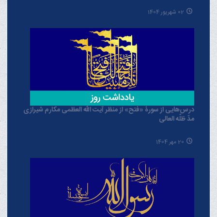
02 شهریور 1404
درس‌هایی از سورۀ «فتح» از منظر آیت الله العظمی مکارم شیرازی
مدّ ظلّه العالی
20 مهر 1404