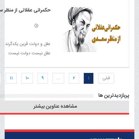
سال قبل، پایه‌های عقل را محک
حکمرانی عقلانی از منظر 
این نشانه بیداری این بزرگ م
عقل و دولت قرین یکدگرند هر
عقل نیست دولت نیست‏
قبلی
1
2
...
9
10
11
پربازدیدترین ها
مشاهده عناوین بیشتر