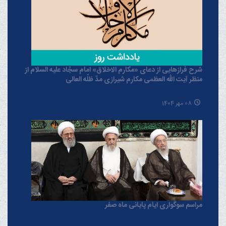
شرح فرازهایی از دعای «مکارم الاخلاق» امام سجّاد علیه السلام از
منظر آیت الله العظمی مکارم شیرازی مدّ ظلّه العالی
08 مهر 1404
مراسم سوگواری ایام پایانی ماه صفر