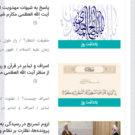
قرآن / خشوع کوه در برابر قرآ
پاسخ به شبهات مهدویت از
قرآن / برترین معیار شناخت
آیت الله العظمی مکارم شی
فصل / سفره ی ضیافت الهی /
مدّ ظلّه العالی
حاملان قرآن / معیار شخ
اعراب عصر جاهلیت / جهل و
حقیقت انتظار؟ / راز طول عم
اختلاف! / تحول جاهلیت د
زمان علیه السلام / ظهور د
قرآن
اندیشه و گفتگو / روایات نهی 
اسراف و تبذیر در قرآن و ر
قبل از ظهور در بوته نقد و 
از منظر آیت الله العظمی مک
قیام با شمشیر یا سلاح م
شیرازی مدّ ظلّه العالی
منافات احتمال جنگ سوم جه
ظهور مصلح جهانی؟
اسراف چیست؟ / تفاوت اس
تبذیر / اسراف و تبذیر در 
اسراف و تبذیر در روایات / ا
لزوم تسریع در رسیدگی به
منطق عقل / کم ترین حد ا
پرونده‌ها، نظارت بر نظام 