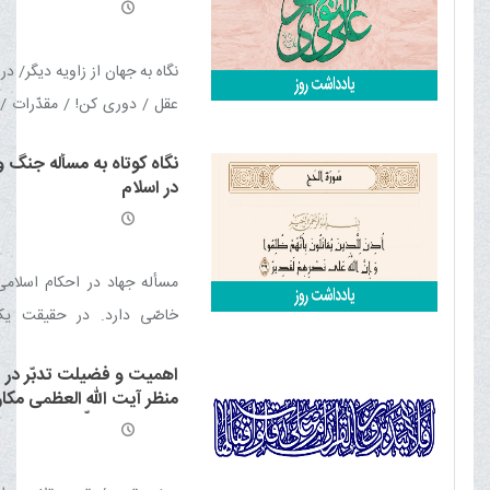
العظمی مکارم شیرازی مدّ ظ
العالی
نگاه به جهان از زاویه دیگر/ د
عقل / دوری کن! / مقدّرات / د
مصیبت‌ها / سرچشمه‌ها / 
نگاه کوتاه به مسأله جنگ و
اشتباه / سرنوشت شوم / ع
در اسلام‏
شرافت زمین کربلا / یاد مرگ
مسأله جهاد در احکام اسلامى
خاصّى دارد. در حقیقت یک
ثابت و پیشرو که رسالت جهان
اهمیت و فضیلت تدبّر در ق
بدون داشتن چنین دستورى 
منظر آیت الله العظمی مکار
نخواهد شد. معناى خاصّ و 
شیرازی مدّ ظلّه العالی
فقهى آن، کوشش نظامى و مسل
براى حفظ و پیشرفت آیی