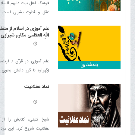
فرهنگ اهل بیت علیهم السلام
بلاها / فرشتگان و کیفیت ثبت 
عقل و فطرت بشری است و
گناه کوچک! / نفی رهبانی
عقلانیتی جاذبه دارد و مردم 
رنگی / قیام مردی از قم
علم آموزی در اسلام از منظ
جذب می‌کند
الله العظمی مکارم شیرازی م
ظلّه العالی
علم آموزی در قرآن / فریضه
زگهواره تا گور دانش بجوی 
توقف در جاده علم / علم، مرز ب
نماد عقلانیت
/ جوینده دانش و فرشتگان 
نجات / راه بهشت / کلید علم
کسب علم/ نشانه درایت / ب
عبادت / گسترۀ علم آموزی
شیخ کلینی، کتابش را از 