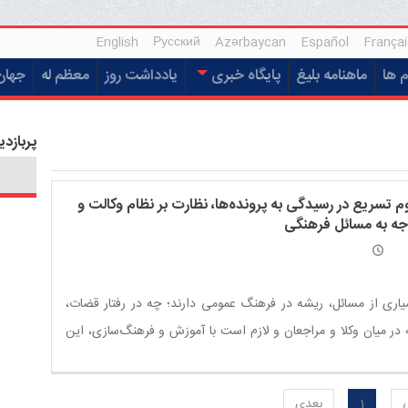
English
Русский
Azərbaycan
Español
Françai
م ها
ماهنامه بلیغ
پایگاه خبری
یادداشت روز
معظم له
جهان
پربازدی
وم تسریع در رسیدگی به پرونده‌ها، نظارت بر نظام وکالت و
جه به مسائل فرهنگی
اری از مسائل، ریشه در فرهنگ عمومی دارند؛ چه در رفتار قضات،
در میان وکلا و مراجعان و لازم است با آموزش و فرهنگ‌سازی، این
ه اصلاح شود.
1
بعدی