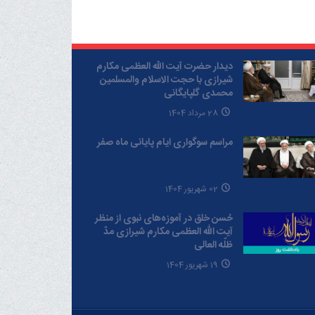
دیدار حضرت آیت الله العظمی مکارم
شیرازی با حجت الاسلام والمسلمین
محمدی گلپایگانی
28 مرداد 1404
مراسم سوگواری ایام پایانی ماه صفر
02 شهریور 1404
حُسن خلق در آموزه‌های نبوی از منظر
آیت الله العظمی مکارم شیرازی مدّ
ظلّه العالی
19 شهریور 1404