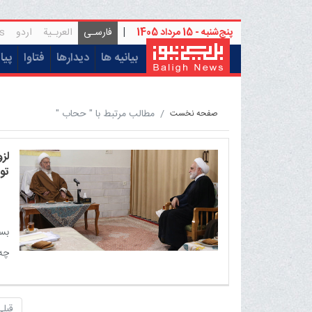
پنج‌شنبه - 15 مرداد 1405
|
فارسـی
العربـیة
اردو
s
(current)
بیانیه ها
دیدارها
فتاوا
پیا
مطالب مرتبط با " ححاب "
صفحه نخست
لز
تو
بسی
چه 
نگا
قبلی