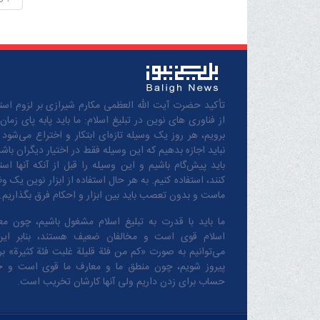
تأکید حضرت آیت الله العظمی مکارم شیرازی بر لزوم استف
از فناوری های نوین در تبلیغ اسلام: ما باید پابه پای زمان
برویم، هر روز یک وسیله تازه‌ای ابتکار و اختراع می‌شود 
نباید اجازه بدهیم که این وسیله فقط در اختیار دیگران باشد
باید پیش‌گام باشیم و این وسیله را قبل از آنکه آنها است
کنند، استفاده کنیم. به هر حال استفاده از ابزار نوین یک و
ماست و بدون تعصب باید بین ابزار و احکام فرق بگذاریم.
ما باید با قدرت به تبلیغ اسلام مشغول باشیم، چون مع
اسلام قوی است و مخالفان ضعیف هستند، بنابر این
می‌توانیم به صورت «کم من فئة قلیلة غلبت فئة کثیرة» بر 
پیروز شویم، چون منطق‌ ما و معارف ‌ما قوی است و 
حساب برای زدن داریم ولی آنها کارشان تخریب است.