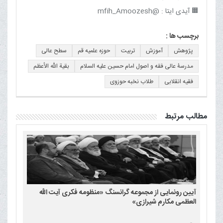
🟧 آیدی ایتا : @mfih_Amoozesh
برچسب ها :
پژوهش
آموزش
تربیت
حوزه علمیه قم
سطح عالی
مدرسۀ عالی فقه و اصول امام حسین علیه السلام
بقیة الله الأعظم
فقیه انقلابی
طلاب نخبه حوزوی
مطالب مرتبط
آیین رونمایی از مجموعه گرانسنگ «منظومه فکری آیت الله
العظمی مکارم شیرازی»