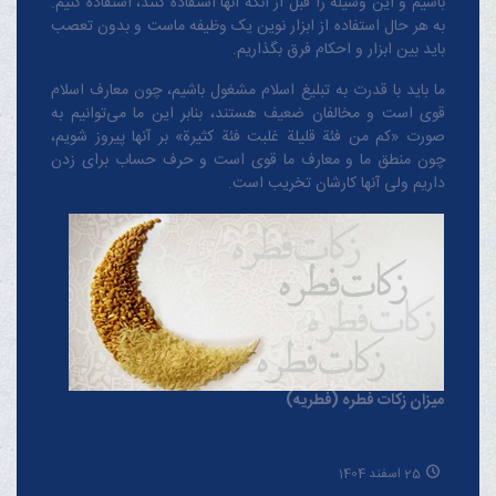
باشیم و این وسیله را قبل از آنکه آنها استفاده کنند، استفاده کنیم.
به هر حال استفاده از ابزار نوین یک وظیفه ماست و بدون تعصب
باید بین ابزار و احکام فرق بگذاریم.
ما باید با قدرت به تبلیغ اسلام مشغول باشیم، چون معارف اسلام
قوی است و مخالفان ضعیف هستند، بنابر این ما می‌توانیم به
صورت «کم من فئة قلیلة غلبت فئة کثیرة» بر آنها پیروز شویم،
چون منطق‌ ما و معارف ‌ما قوی است و حرف حساب برای زدن
داریم ولی آنها کارشان تخریب است.
میزان زکات فطره (فطریه)
25 اسفند 1404