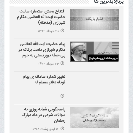
پربازدیدترین ها
افتتاح بخش استخاره سایت
حضرت آیت الله العظمی مکارم
شیرازی (مدظله)
20 خرداد 1392
پیام حضرت آیت الله العظمی
مکارم شیرازی دامت برکاته در
پی حمله تروریستی به حرم
احمد بن موسی علیه السلام
23 مرداد 1402
(شاهچراغ)
تغییر شماره سامانه ی پیام
کوتاه دفتر معظم له
پاسخگویی شبانه روزی به
سوالات شرعی در ماه مبارک
رمضان
14 اردیبهشت 1398