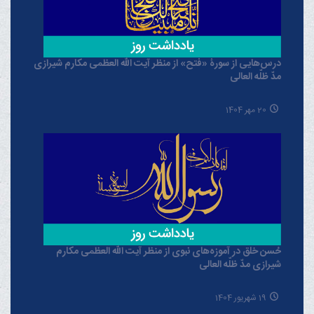
درس‌هایی از سورۀ «فتح» از منظر آیت الله العظمی مکارم شیرازی
مدّ ظلّه العالی
20 مهر 1404
حُسن خلق در آموزه‌های نبوی از منظر آیت الله العظمی مکارم
شیرازی مدّ ظلّه العالی
19 شهریور 1404