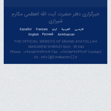
خبرگزاری دفتر حضرت آیت الله العظمی مکارم
شیرازی
فارسـی
العربـیة
اردو
Français
Español
English
Русский
Azərbaycan
THE OFFICIAL WEBSITE OF GRAND AYATOLLAH
MAKAREM SHIRAZI Qom - IR.Iran.
Phone : 00982537742819 Fax : 00982537749184 Contact
Us : info [@] makarem [.] ir