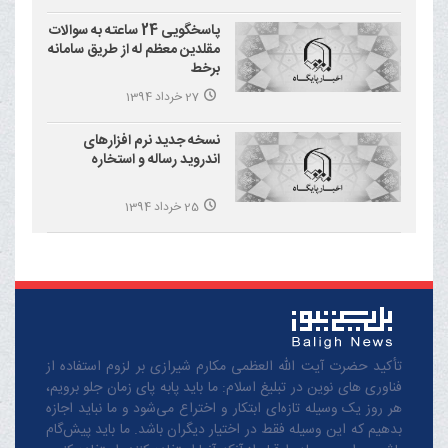
پاسخگویی 24 ساعته به سوالات
مقلدین معظم له از طریق سامانه
برخط
27 خرداد 1394
نسخه جدید نرم افزارهای
اندروید رساله و استخاره
25 خرداد 1394
تأکید حضرت آیت الله العظمی مکارم شیرازی بر لزوم استفاده از
فناوری های نوین در تبلیغ اسلام: ما باید پابه پای زمان جلو برویم،
هر روز یک وسیله تازه‌ای ابتکار و اختراع می‌شود و ما نباید اجازه
بدهیم که این وسیله فقط در اختیار دیگران باشد. ما باید پیش‌گام