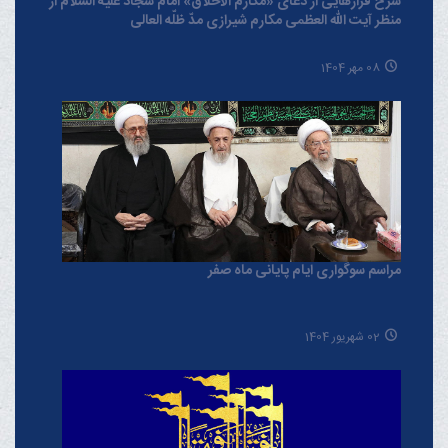
شرح فرازهایی از دعای «مکارم الاخلاق» امام سجّاد علیه السلام از
منظر آیت الله العظمی مکارم شیرازی مدّ ظلّه العالی
08 مهر 1404
مراسم سوگواری ایام پایانی ماه صفر
02 شهریور 1404