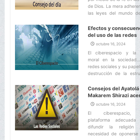
económicas o de segurida
de Dios. La mera adhere
las leyes del mundo d
nunca eliminará la guerr
inseguridad del mundo.‌
Efectos y consecuen
del uso de las redes
sociales desde el pu
octubre 16, 2024
de vista del Ayatolá
El ciberespacio y la c
Makarem Shirazi
moral en la sociedad
redes sociales y su papel
destrucción de la estru
familiar… Las redes soc
un ámbito para la blasfem
Consejos del Ayatolá
Makarem Shirazi ace
de la necesidad de
octubre 16, 2024
difundir la religión en
El ciberespacio,
ciberespacio y las re
plataforma adecuada
Sociales
difundir la religión
necesidad de oponerse 