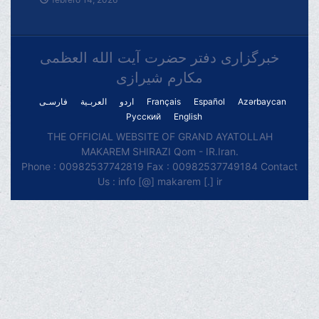
خبرگزاری دفتر حضرت آیت الله العظمی
مکارم شیرازی
فارسـی
العربـیة
اردو
Français
Español
Azərbaycan
Русский
English
THE OFFICIAL WEBSITE OF GRAND AYATOLLAH
MAKAREM SHIRAZI Qom - IR.Iran.
Phone : 00982537742819 Fax : 00982537749184 Contact
Us : info [@] makarem [.] ir