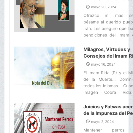
martirio del Presiden
mayo 20, 2024
de la República Islám
Ofrezco mi más sen
de Irán
pésame al querido pueb
Irán. Les aseguro que ba
bendiciones del Imam 
Época (P), no h
perturbaciones en el si
Milagros, Virtudes y
político del país.‌
Consejos del Imam R
(P)
mayo 16, 2024
El Imam Rida (P) y el Mi
de la Muerte… Domin
todos los idiomas… Cuan
Imagen Cobra Vida
Historia de los Le
Dibujados… Hablar co
Juicios y Fatwas ace
animales…‌
de la Impureza del Pe
y Mantener Perros e
mayo 2, 2024
Casa
Mantener perros 