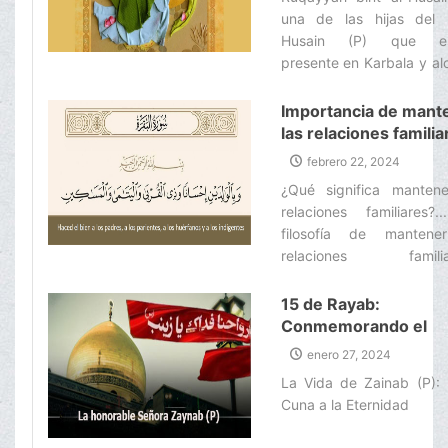
una de las hijas del
Husain (P) que es
presente en Karbala y a
el martirio poco despué
suceso de Ashûra, a la
Importancia de mant
de 3 años. Ella se enco
las relaciones familia
entre los cautivos que 
en el Islam
febrero 22, 2024
llevados a Sham (Sir
¿Qué significa mantene
alcanzó el martirio en 
relaciones familiares?.
las ruinas de esta c
filosofía de mantene
durante este cautiv
relaciones familia
cuando contaba con tan
Recompensas en el Más A
tres años de edad.‌
15 de Rayab:
Conmemorando el
Fallecimiento de la
enero 27, 2024
Señora Zainab (P)
La Vida de Zainab (P): 
Cuna a la Eternidad‌