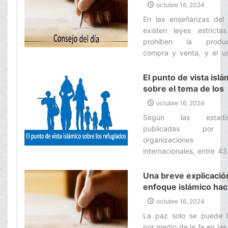
drogas
octubre 16, 2024
En las enseñanzas del 
existen leyes estricta
prohíben la producc
compra y venta, y el u
los narcóticos. El proble
tráfico y el uso indebi
El punto de vista islá
drogas ha causado v
sobre el tema de los
problemas en la soc
refugiados
octubre 16, 2024
humana, incluida la viol
Según las estadíst
el terrorismo internaciona
publicadas por
delincuencia organiza
organizaciones
una grave amenaza pa
internacionales, entre 4
salud pública.‌
millones de personas 
mundo han abandonad
Una breve explicació
países natales y han hu
enfoque islámico haci
otros países debido
paz
octubre 16, 2024
discriminación racial, rel
La paz solo se puede l
o las amenazas soci
por medio de la fe en las