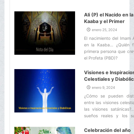
Ali (P) el Nacido en la
Kaaba y el Primer
Musulmán
enero 25, 2024
El nacimiento del Imam A
en la Kaaba… ¿Quién f
primera persona que cre
el Profeta (PBD)?‌
Visiones e Inspiracio
Celestiales y Diabóli
enero 9, 2024
¿Cómo se pueden disti
entre las visiones celesti
las visiones satánicas?.
sueños reales y los s
falsos… Soñar con los pr
e Imames (P)…‌
Celebración del año