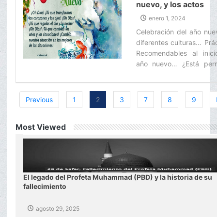
nuevo, y los actos
recomendables en es
enero 1, 2024
ocasión
Celebración del año nue
diferentes culturas… Prá
Recomendables al inici
año nuevo… ¿Está perm
para los musulmanes cel
la navidad?‌
Previous
1
2
3
7
8
9
Most Viewed
El legado del Profeta Muhammad (PBD) y la historia de su
fallecimiento
agosto 29, 2025