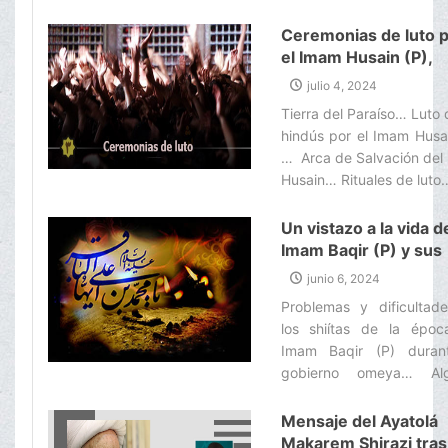
Ceremonias de luto 
el Imam Husain (P),
milagros y virtudes
julio 4, 2024
Tierra del Paraíso… Luto 
hindús por el Imam Husa
… Arca de Salvación del
Husain… Rituales de luto…
Un vistazo a la vida d
Imam Baqir (P) y sus
extraordinarias virtu
junio 6, 2024
Problemas y dificultad
los shiítas de la époc
Imam Baqir (P) duran
gobierno omeya… Alg
milagros y obras maravi
del Imam Baqir (P)…‌
Mensaje del Ayatolá
Makarem Shirazi tras