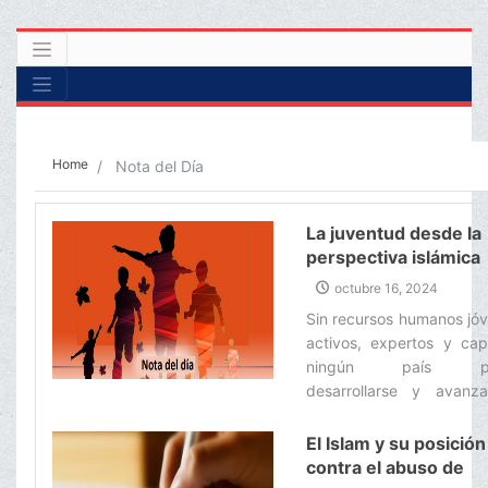
Home
Nota del Día
La juventud desde la
perspectiva islámica
octubre 16, 2024
Sin recursos humanos jó
activos, expertos y cap
ningún país pu
desarrollarse y avanz
nada.‌
El Islam y su posición
contra el abuso de