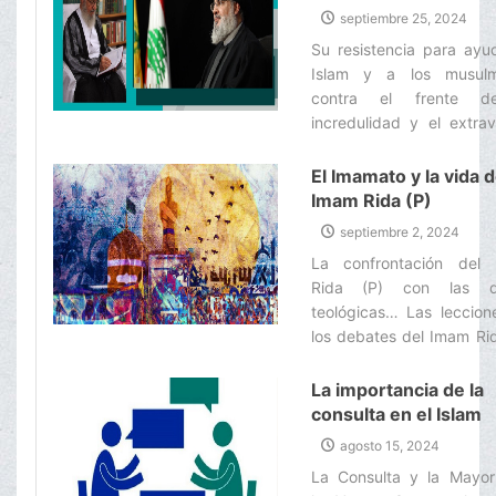
y con la ayuda de D
respetado secretario
septiembre 25, 2024
derrotarán y humillar
general de Hezbolá d
Su resistencia para ayu
enemigo sionista, si
Líbano
Islam y a los musul
quiere.‌
contra el frente d
incredulidad y el extra
ejemplar y digna de elo
la promesa de Dios, 
El Imamato y la vida d
dice “Allah ciertamente
Imam Rida (P)
a quienes Lo ayudan” es 
septiembre 2, 2024
para ustedes, ‌
La confrontación del
Rida (P) con las d
teológicas… Las leccion
los debates del Imam Ri
… El martirio del Imam Ri
La importancia de la
consulta en el Islam
agosto 15, 2024
La Consulta y la Mayor