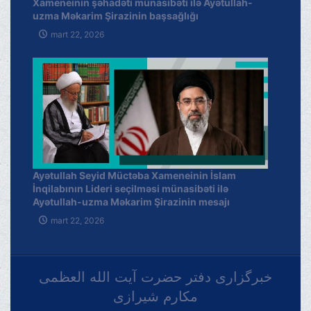
Xameneinin şəhadəti münasibəti ilə Ayətullah-
uzma Məkarim Şirazinin başsağlığı
mart 22, 2026
Ayətullah Seyid Müctəba Xameneinin İslam
İnqilabının Lideri seçilməsi münasibəti ilə
Ayətullah-uzma Məkarim Şirazinin mesajı
mart 22, 2026
خبرگزاری دفتر حضرت آیت الله العظمی
مکارم شیرازی