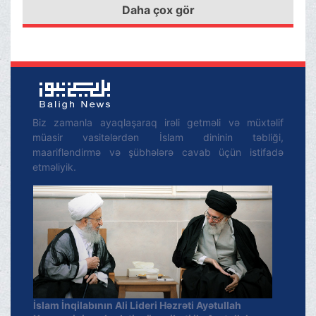
bilməzlər.
Daha çox gör
Biz zamanla ayaqlaşaraq irəli getməli və müxtəlif
müasir vasitələrdən İslam dininin təbliği,
maarifləndirmə və şübhələrə cavab üçün istifadə
etməliyik.
İslam İnqilabının Ali Lideri Həzrəti Ayətullah