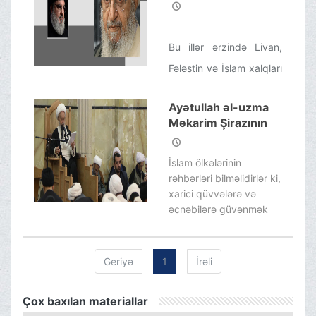
Livan Hizbullahının
baş katibinin şəhid
olması
Bu illər ərzində Livan,
Fələstin və İslam xalqları
sionist düşmənə qarşı
Ayətullah əl-uzma
müharibədə onun
Məkarim Şirazının
müdrik rəhbərliyinə
Livan və Tunis
borcludur və onun
hadisələri ilə bağlı
İslam ölkələrinin
təhlili
səmimi şücaətini heç
rəhbərləri bilməlidirlər ki,
xarici qüvvələrə və
vaxt unutmayacaq və
əcnəbilərə güvənmək
müqavimət bayrağı
dövrü arxada qalıb.
həmişə uca qalacaq
Onlar öz xalqlarına
güvənməli, onlara
Geriyə
1
İrəli
xidmət etməli və başa
düşməlidirlər ki,
Çox baxılan materiallar
əcnəbilər onları xilas edə