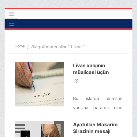
Home
Əlaqəli materiallar " Livan "
Livan xalqının
müalicəsi üçün
xümsün yarısına
bərabər olan imam
payının
Bu işlərdə xümsün
xərclənməsinə
icazə verilir.
yarısına bərabər olan
imam payının
Ayətullah Məkarim
xərclənməsinə icazə
Şirazinin mesajı
verilir.