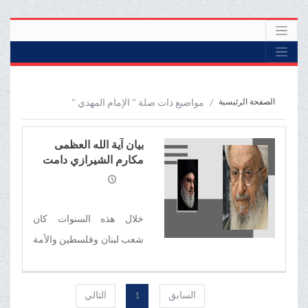
الصفحة الرئيسية
مواضيع ذات صلة " الإمام المهدي "
بیان آية الله العظمى
مكارم الشيرازي دامت
برکاته عقب استشهاد
الأمين العام لحزب الله
اللبناني
خلال هذه السنوات كان
شعب لبنان وفلسطين والأمة
الإسلامية مدينين بقيادته
الحكيمة في الحرب ضد
السابق
1
التالي
العدو الصهيوني ولن ينسوا