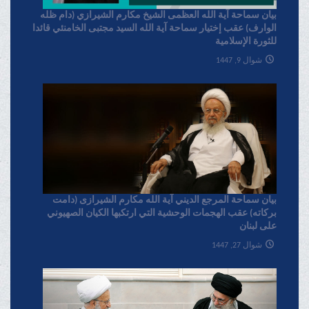
بیان سماحة آیة الله العظمی الشیخ مکارم الشیرازي (دام ظله
الوارف) عقب إختیار سماحة آیة الله السید مجتبی الخامنئي قائدا
للثورة الإسلامیة
شوال 9, 1447
بیان سماحة المرجع الدیني آية الله مکارم الشیرازی (دامت
برکاته) عقب الهجمات الوحشية التي ارتکبها الکيان الصهیوني
علی لبنان
شوال 27, 1447