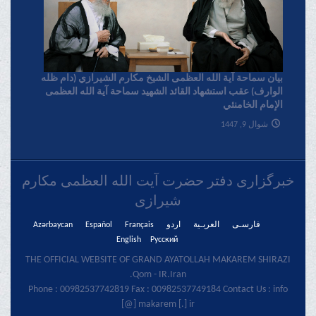
بیان سماحة آیة الله العظمی الشیخ مکارم الشیرازي (دام ظله
الوارف) عقب استشهاد القائد الشهید سماحة آیة الله العظمی
الإمام الخامنئي
شوال 9, 1447
خبرگزاری دفتر حضرت آیت الله العظمی مکارم
شیرازی
فارسـی
العربـیة
اردو
Français
Español
Azərbaycan
English
Русский
THE OFFICIAL WEBSITE OF GRAND AYATOLLAH MAKAREM SHIRAZI
Qom - IR.Iran.
Phone : 00982537742819 Fax : 00982537749184 Contact Us : info
[@] makarem [.] ir