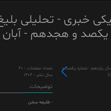
یکی خبری - تحلیلی بلیغ
کصد و هجدهم - آبان 1404)
تعداد صفحات : 40
سال نشر : 1404
توضیحات
- طلیعه سخن