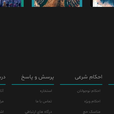
احکام شرعی
پرسش و پاسخ
درب
احکام نوجوانان
استخاره
آثا
احکام ویژه
تماس با ما
مرا
مناسک حج
درگاه های ارتباطی
اشع