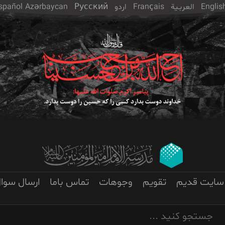
Englis
العربـیة
Français
اردو
Русский
Azərbaycan
spañol
سایت قدیم
تقویم
وجوهات
تماس باما
ارسال سوا