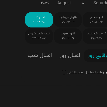
2026
August
8
Saturd
اذان صبح
طلوع خورشید
اذان ظهر
12:18:40
05:33:12
04:04:33
غروب خورشید
اذان مغرب
نیمه شب شرعی
23:24:07
19:22:31
19:04:20
قایع روز
اعمال روز
اعمال شب
وفات اسماعیل عباد طالقانى