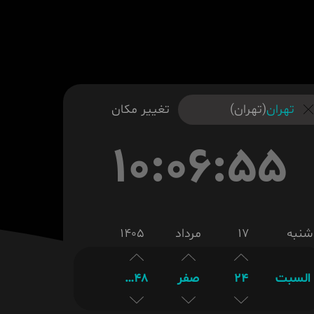
تهران
(تهران)
تغییر مکان
10:06:55
شنبه
17
مرداد
1405
السبت
24
صفر
1448