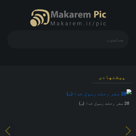
پیشنهادی
28 صفر رحلت رسول خدا (ص)