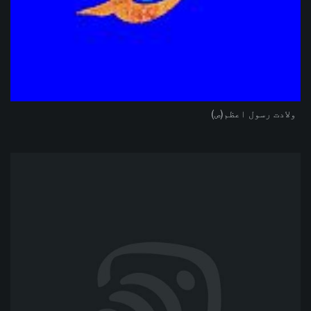
ولادت رسول اعظم(ص)