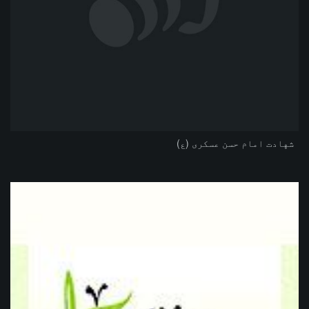
شهادت امام حسن عسکری (ع)