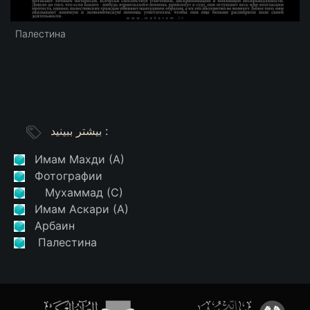
Палестина
بیشتر ببینید :
Имам Махди (А)
Фотографии
Мухаммад (С)
Имам Аскари (А)
Арбаин
Палестина