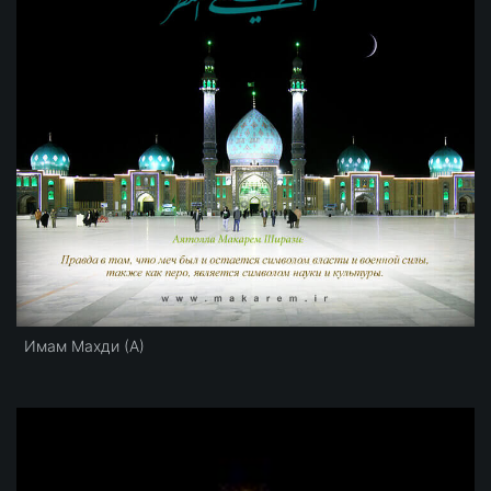
Имам Махди (А)