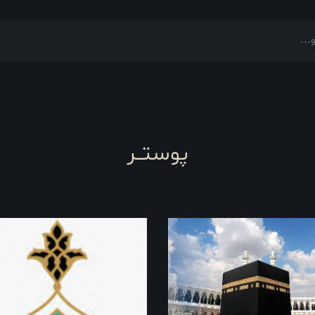
پوستــر