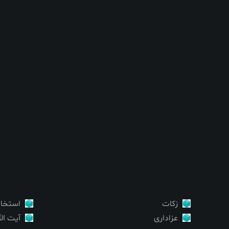
زکات
استخار
عزاداری
آیت ال