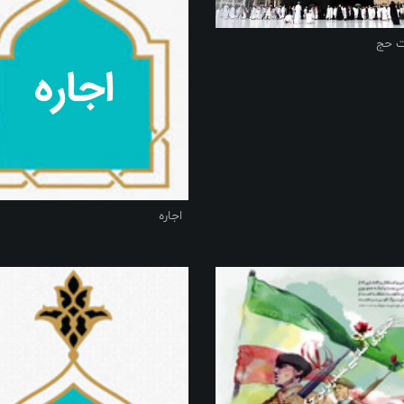
ت حج
اجاره