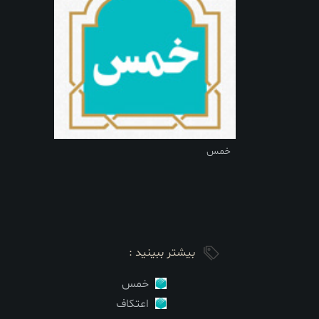
خمس
بیشتر ببینید :
خمس
اعتکاف