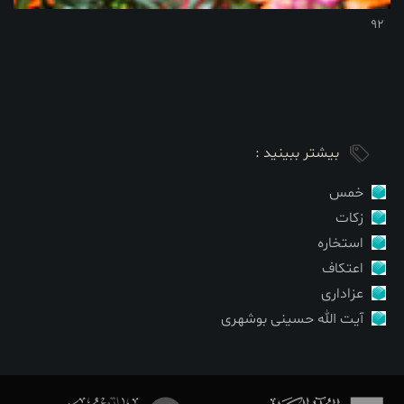
92
بیشتر ببینید :
خمس
زکات
استخاره
اعتکاف
عزاداری
آیت الله حسینی بوشهری