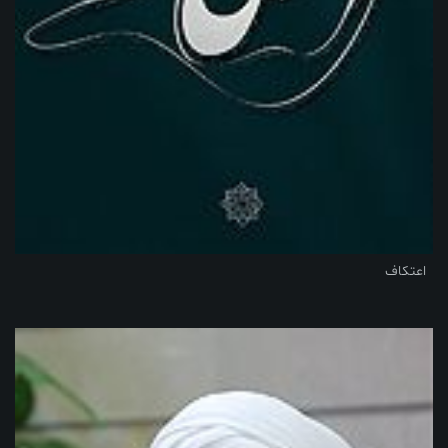
اعتکاف