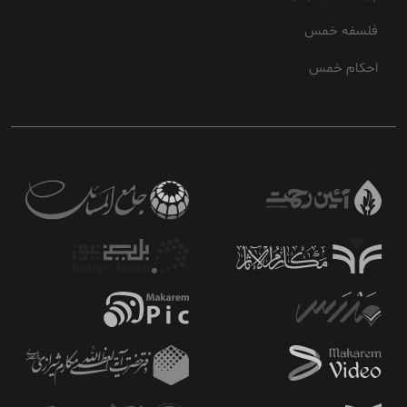
فلسفه خمس
احکام خمس