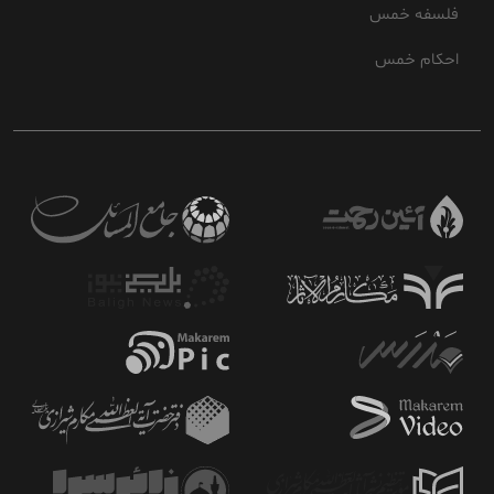
فلسفه خمس
احکام خمس