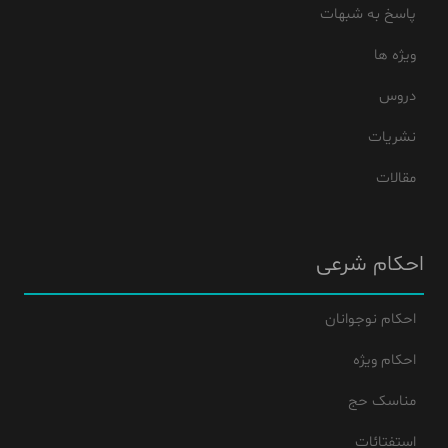
پاسخ به شبهات
ویژه ها
دروس
نشریات
مقالات
احکام شرعی
احکام نوجوانان
احکام ویژه
مناسک حج
استفتائات