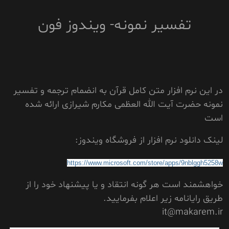
تفسیر نمونه- ویندوز فون
در این نرم افزار متن کامل قرآن به انضمام ترجمه و تفسیر
نمونه حضرت آیت الله العظمی مکارم شیرازی ارائه شده
است
لینک دانلود نرم افزار از فروشگاه ویندوز:
https://www.microsoft.com/
store/apps/9nblggh5258w
خواهشمند است هر گونه انتقاد و یا پیشنهاد خود را از
طریق رایانامه زیر اعلام بفرمایید.
it@makarem.ir