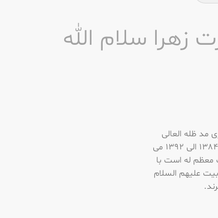
زهرا سلام الله
 مد ظله العالی
گردآوری و تولید شده است، مجموعه سخنرانی های معظم له در ایام فاطمیه از سال 1384 الی 1392 می
 معظم له است با
بیت علیهم السلام
ند.