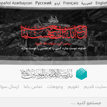
Englis
العربـیة
Français
اردو
Русский
Azərbaycan
spañol
سایت قدیم
تقویم
وجوهات
تماس باما
ارسال سوا