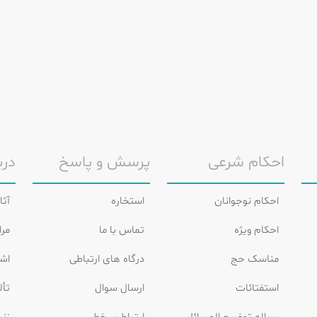
احکام شرعی
پرسش و پاسخ
درب
احکام نوجوانان
استخاره
آثا
احکام ویژه
تماس با ما
مرا
مناسک حج
درگاه های ارتباطی
اشع
استفتائات
ارسال سوال
تأل