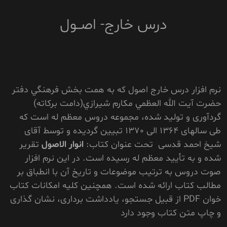
درس خارج- اصــول
نرم افزار درس خارج اصول که به همت بخش فرهنگي دفتر
حضرت آيت الله العظمي مکارم شيرازي(دامت برکاته)
گردآوری و تولید شده، مجموعه دروس معظم له است که
طی سالهای 1364 الی 1370 تبیین گردیده و توسط آقای
شیخ احمد قدسی تحت عنوان کتاب:
انوار الاصول
تقریر
شده و به تأیید معظم له رسیده است. در این نرم افزار
صوت دروس به ترتیب موضوعات و تاریخ آن با انطباق بر
مطالب کتاب ارائه شده است. همچنین کلیه امکانات کتاب
خوان PDF
از قبیل جستجو، یادداشت برداری، نشان گذاری
و چاپ متن کتاب وجود دارد