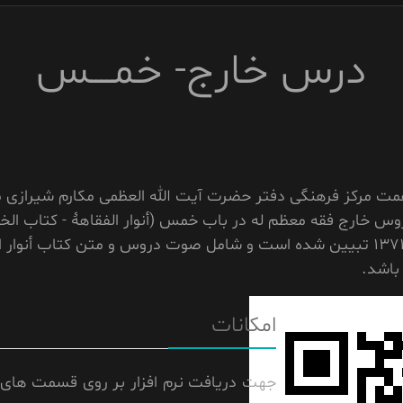
درس خارج- خمــــس
 همت مرکز فرهنگی دفتر حضرت آیت الله العظمی مکارم شیرازی م
 خارج فقه معظم له در باب خمس (أنوار الفقاهۀ - کتاب الخ
که از سال 1369 الی 1371 تبیین شده است و شامل صوت دروس و متن کتاب أنو
باشد.
امکانات
جهت دریافت نرم افزار بر روی قسمت های 