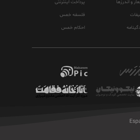
ار و اندرزها
پرداخت اینترنتی
یفات
فلسفه خمس
گینامه
احکام خمس
Esp