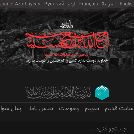
Englis
العربـیة
Français
اردو
Русский
Azərbaycan
spañol
سایت قدیم
تقویم
وجوهات
تماس باما
ارسال سوا