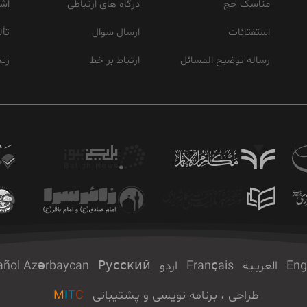
مناسک حج
درگاه های ارتباطی
اشع
استفتائات
ارسال سوال
تأل
رساله توضیح المسائل
ارتباط بر خط
زند
Eng
العربـیة
Français
اردو
Русский
Azərbaycan
añol
طراحی ، برنامه نویسی و پشتیبانی
C
T
I
M