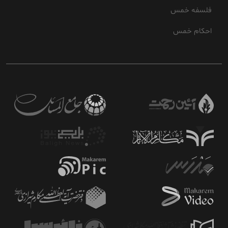
فلسفه خمس
احکام خمس