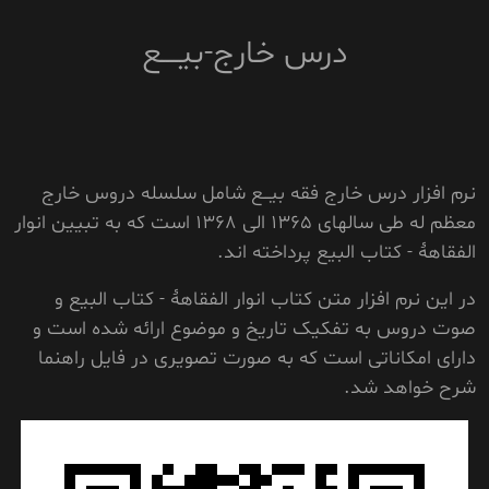
درس خارج-بیــــع
نرم افزار درس خارج فقه بیـــع شامل سلسله دروس خارج
معظم له طی سالهای 1365 الی 1368 است که به تبیین انوار
الفقاهۀ
-
کتاب البیع پرداخته اند.
در این نرم افزار متن کتاب انوار الفقاهۀ - کتاب البیع
و
صوت دروس به تفکیک تاریخ و موضوع ارائه شده است و
دارای امکاناتی است که به صورت تصویری در فایل راهنما
شرح خواهد شد.