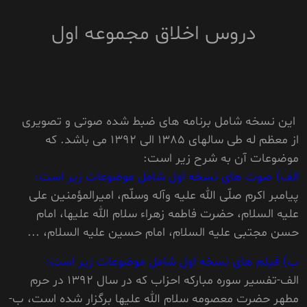
دروس اخلاق مجموعه اول
این نسخه شامل برنامه های ضبط شده صوتی و تصویری
از معظم له طی سالهای 1385 الی 1392 می باشد. که
موضوعات آن به شرح زیر است:
الف) صوت های نسخه اول شامل موضوعات زیر است:
پیامبر اکرم صلّی الله علیه وآله وسلّم، امیرالمؤمنین علی
علیه السلام، حضرت فاطمه زهراء سلام الله علیها، امام
حسن مجتبی علیه السلام، امام حسین علیه السلام، ...
ب) فیلم های نسخه اول شامل موضوعات زیر است:
الف-تفسیر سوره مبارکه احزاب که در سال 1392 در حرم
مطهر حضرت معصومه سلام الله علیها برگزار شده است، ب-