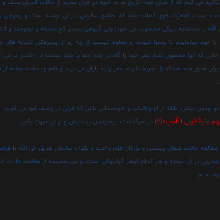
تأکيد مى کنم که از ميان همه تاريخ ها به آنچه در قرآن مجيد از حالات انبياى سلف و
ده است، اهميّت فوق العاده بده، که حقايق عظيمى در آن نهفته است و رهروان و
 اللّه را دستمايه بزرگى محسوب مى شود; ولى گروهى بسيار کج سليقه و لجوجند و انتظا
را خود بيازمايند تا پذيرا شوند، و معلوم نيست از چه رو از پذيرفتن تجربه هاى ديگ
 حالى که آنها محصول تمام عمر خود را گاه در چند خط يا چند صفحه در اختيار ما مى گ
ران هنوز چند مسأله را تجربه نکرده، عمر را به پايان مى برند و خام و ناپخته چشم از 
!
 تو چنين نباش، بلکه از اولوالالباب و خردمندانى باش که قرآن در وصف آنها مى گويد:
«
 عِبْرَةٌ لاُِولِى الاَْلْبابِ»(2)
در سرگذشت پيشينيان بينديش و از آن عبرت بگير.
طالعه حالات علماى پيشين و بزرگان علم و ادب و تقوا و سالکان طريق الى اللّه را فر
عجيبى در آن نهفته و هر کدام گوهر گرانبهائى است، و من هميشه از مطالعه حالات آنه
وخته ام.