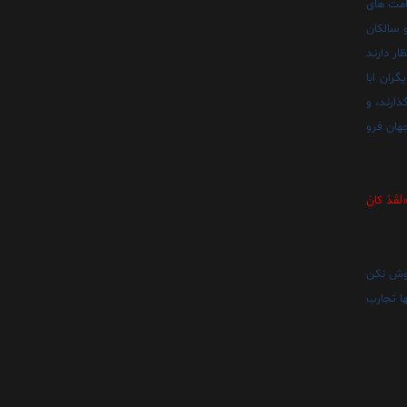
 امت هاى
 سالکان
ر دارند
ران ابا
ذارند، و
جهان فرو
لَقَدْ کانَ
اموش نکن
ا تجارب