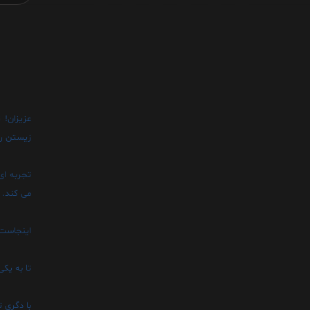
عزيزان! 
زيستن را 
تجربه اى
مى کند.
اينجاست ک
تا به يک
با دگرى ت