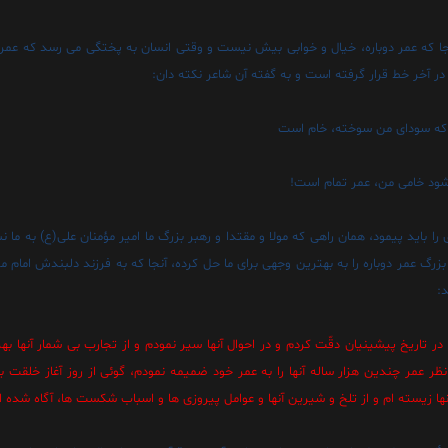
نجا که عمر دوباره، خيال و خوابى بيش نيست و وقتى انسان به پختگى مى رسد که عمر ب
در آخر خط قرار گرفته است و به گفته آن شاعر نکته دان:
ه سوداى من سوخته، خام است
شود خامى من، عمر تمام است!
 را بايد پيمود، همان راهى که مولا و مقتدا و رهبر بزرگ ما امير مؤمنان على(ع) به ما ن
زرگ عمر دوباره را به بهترين وجهى براى ما حل کرده، آنجا که به فرزند دلبندش امام م
:
در تاريخ پيشينيان دقّت کردم و در احوال آنها سير نمودم و از تجارب بى شمار آنها به
نظر عمر چندين هزار ساله آنها را به عمر خود ضميمه نمودم، گوئى از روز آغاز خلقت ب
آنها زيسته ام و از تلخ و شيرين آنها و عوامل پيروزى ها و اسباب شکست ها، آگاه شده ام»