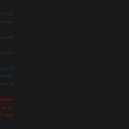
ولى از آ
رسيده و 
افسوس ک
تا پخته 
راه ديگرى
و مشکل ب
مى فرمايد
«فرزندم! 
و از اين 
امروز با 