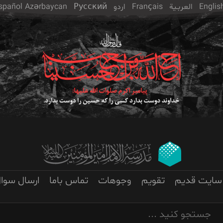
Englis
العربـیة
Français
اردو
Русский
Azərbaycan
spañol
سایت قدیم
تقویم
وجوهات
تماس باما
ارسال سوا