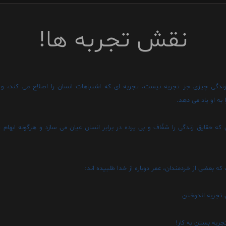
نقش تجربه ها!
زندگى چيزى جز تجربه نيست، تجربه اى که اشتباهات انسان را اصلاح مى کند، و ر
به او ياد مى دهد.
 که حقايق زندگى را شفّاف و بى پرده در برابر انسان عيان مى سازد و هرگونه ابهام ر
ه بعضى از خردمندان، عمر دوباره از خدا طلبيده اند:
ى تجربه اندوختن
جربه بستن به کار!