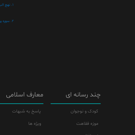
1. نهج البلاغه، وصيت به امام حسن مجتبى(ع)، نامه 31 (با اقتباس).
2. سوره يوسف، آيه 111.
چند رسانه ای
معارف اسلامی
کودک و نوجوان
پاسخ به شبهات
موزه فقاهت
ویژه ها