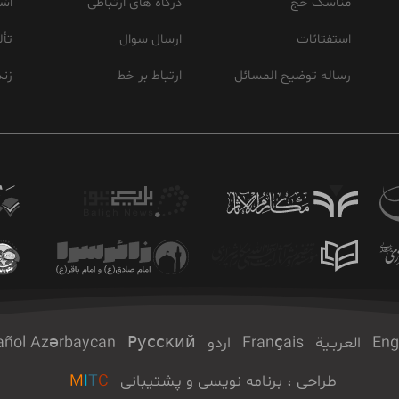
مناسک حج
درگاه های ارتباطی
اشع
استفتائات
ارسال سوال
تأل
رساله توضیح المسائل
ارتباط بر خط
زند
Eng
العربـیة
Français
اردو
Русский
Azərbaycan
añol
طراحی ، برنامه نویسی و پشتیبانی
C
T
I
M