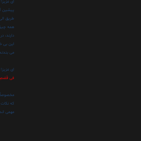
اى عزيز! 
پيشين آم
طريق الى
همه چيز 
دارند، در
اين بى خب
مى بندند
اى عزيز!
فى قَصَصِهِمْ
مخصوصاً م
که نکات 
مهمى اند