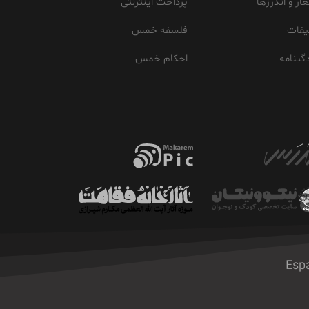
ار و اندرزها
پرداخت اینترنتی
یفات
فلسفه خمس
گینامه
احکام خمس
Esp