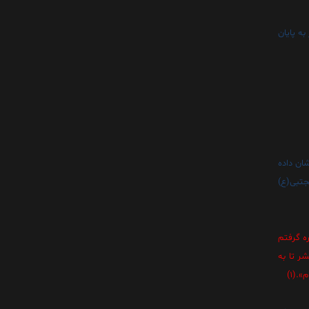
ه پايان
شان داده
جتبى(ع)
ره گرفتم
شر تا به
.(1)