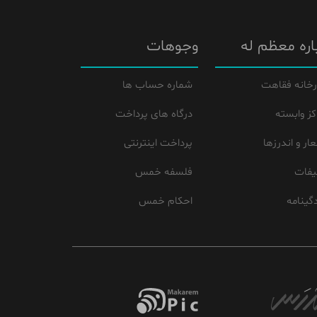
اره معظم له
وجوهات
رخانه فقاهت
شماره حساب ها
کز وابسته
درگاه های پرداخت
ار و اندرزها
پرداخت اینترنتی
یفات
فلسفه خمس
گینامه
احکام خمس