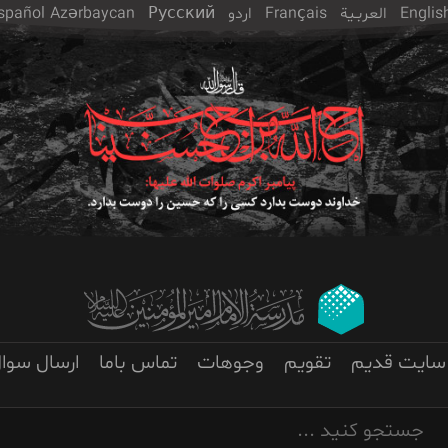
Englis
العربـیة
Français
اردو
Русский
Azərbaycan
spañol
سایت قدیم
تقویم
وجوهات
تماس باما
ارسال سوا