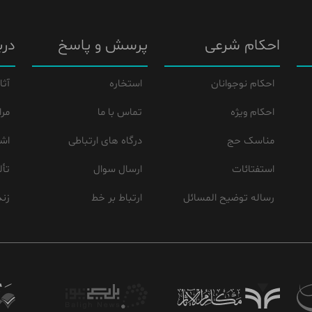
احکام شرعی
پرسش و پاسخ
درب
احکام نوجوانان
استخاره
آثا
احکام ویژه
تماس با ما
مرا
مناسک حج
درگاه های ارتباطی
اشع
استفتائات
ارسال سوال
تأل
رساله توضیح المسائل
ارتباط بر خط
زند