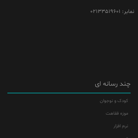
نمابر: 02133519601
چند رسانه ای
کودک و نوجوان
موزه فقاهت
نرم افزار